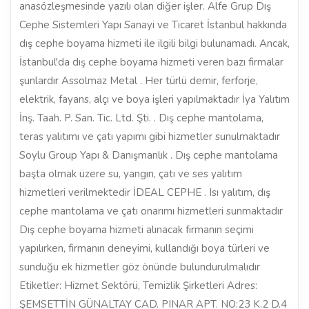
anasözleşmesinde yazılı olan diğer işler. Alfe Grup Dış
Cephe Sistemleri Yapı Sanayi ve Ticaret İstanbul hakkında
dış cephe boyama hizmeti ile ilgili bilgi bulunamadı. Ancak,
İstanbul'da dış cephe boyama hizmeti veren bazı firmalar
şunlardır Assolmaz Metal . Her türlü demir, ferforje,
elektrik, fayans, alçı ve boya işleri yapılmaktadır İya Yalıtım
İnş. Taah. P. San. Tic. Ltd. Şti. . Dış cephe mantolama,
teras yalıtımı ve çatı yapımı gibi hizmetler sunulmaktadır
Soylu Group Yapı & Danışmanlık . Dış cephe mantolama
başta olmak üzere su, yangın, çatı ve ses yalıtım
hizmetleri verilmektedir İDEAL CEPHE . Isı yalıtım, dış
cephe mantolama ve çatı onarımı hizmetleri sunmaktadır
Dış cephe boyama hizmeti alınacak firmanın seçimi
yapılırken, firmanın deneyimi, kullandığı boya türleri ve
sunduğu ek hizmetler göz önünde bulundurulmalıdır
Etiketler: Hizmet Sektörü, Temizlik Şirketleri Adres:
ŞEMSETTİN GÜNALTAY CAD. PINAR APT. NO:23 K.2 D.4