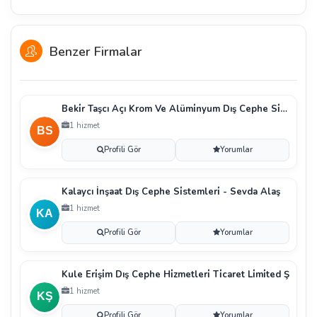
Benzer Firmalar
Beki̇r Taşcı Açı Krom Ve Alümi̇nyum Dış Cephe Si̇stem
1 hizmet
Profili Gör
Yorumlar
Kalaycı İnşaat Dış Cephe Si̇stemleri̇ - Sevda Alaş
1 hizmet
Profili Gör
Yorumlar
Kule Eri̇şi̇m Dış Cephe Hi̇zmetleri̇ Ti̇caret Li̇mi̇ted Ş
1 hizmet
Profili Gör
Yorumlar