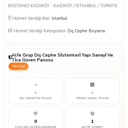
BOSTANCI KADIKÖY - KADIKÖY / İSTANBUL / TÜRKİYE
Hizmet Verdiği İller:
İstanbul
Hizmet Verdiği Kategoriler:
Dış Cephe Boyama
Alfe Grup Dış Cephe Si̇stemleri̇ Yapı Sanayi̇ Ve
Ti̇ca Güven Panosu
Yeni Üye
⭐
🏢
-
-
BU HIZMETIN PUANI
FIRMA GENEL PUANI
💬
🛠️
0
1
TOPLAM DEĞERLENDIRME
AKTIF HIZMET