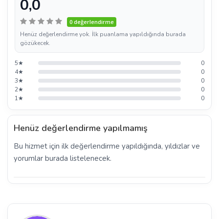
0,0
0 değerlendirme
Henüz değerlendirme yok. İlk puanlama yapıldığında burada
gözükecek.
5★
0
4★
0
3★
0
2★
0
1★
0
Henüz değerlendirme yapılmamış
Bu hizmet için ilk değerlendirme yapıldığında, yıldızlar ve
yorumlar burada listelenecek.