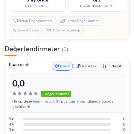
ÜYELIK SÜRESI
DOĞRULAMA ADIMI
Telefon Doğrulanmadı
E-posta Doğrulanmadı
bireysel hesap
0 Ödeme Seçeneği
Değerlendirmeler
(0)
Puan özeti
En yeni
En yüksek
En düşük
0,0
0 değerlendirme
Henüz değerlendirme yok. İlk puanlama yapıldığında burada
gözükecek.
5★
0
4★
0
3★
0