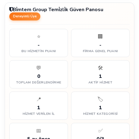
Bi̇mtem Group Temi̇zli̇k Güven Panosu
Deneyimli Üye
⭐
🏢
-
-
BU HIZMETIN PUANI
FIRMA GENEL PUANI
💬
🛠️
0
1
TOPLAM DEĞERLENDIRME
AKTIF HIZMET
📍
🏷️
1
1
HIZMET VERILEN İL
HIZMET KATEGORISI
📅
✅
5 ay önce
0/3