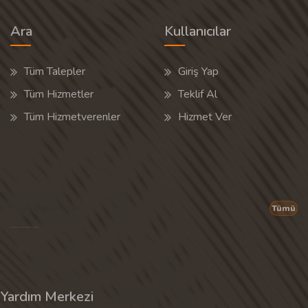
Ara
Kullanıcılar
Tüm Talepler
Giriş Yap
Tüm Hizmetler
Teklif Al
Tüm Hizmetverenler
Hizmet Ver
Popüler Aramalar
Tümü
Son 30 günün popüler aramalarından rastgele 20 tanesi gösterilir.
Yardım Merkezi