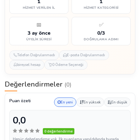
1
1
HIZMET VERILEN İL
HIZMET KATEGORISI
📅
✅
3 ay önce
0/3
ÜYELIK SÜRESI
DOĞRULAMA ADIMI
Telefon Doğrulanmadı
E-posta Doğrulanmadı
bireysel hesap
0 Ödeme Seçeneği
Değerlendirmeler
(0)
Puan özeti
En yeni
En yüksek
En düşük
0,0
0 değerlendirme
Henüz değerlendirme yok. İlk puanlama yapıldığında burada