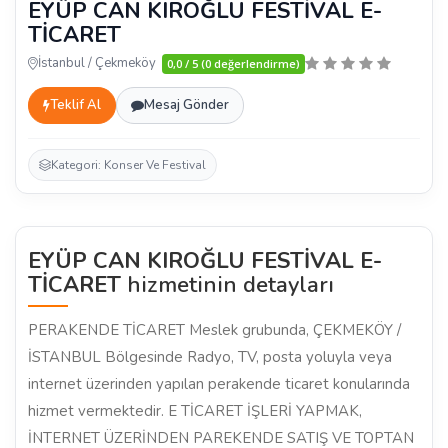
EYÜP CAN KIROĞLU FESTİVAL E-
TİCARET
İstanbul / Çekmeköy
0,0 / 5 (0 değerlendirme)
Teklif Al
Mesaj Gönder
Kategori: Konser Ve Festival
EYÜP CAN KIROĞLU FESTİVAL E-
TİCARET
hizmetinin detayları
PERAKENDE TİCARET Meslek grubunda, ÇEKMEKÖY /
İSTANBUL Bölgesinde Radyo, TV, posta yoluyla veya
internet üzerinden yapılan perakende ticaret konularında
hizmet vermektedir. E TİCARET İŞLERİ YAPMAK,
İNTERNET ÜZERİNDEN PAREKENDE SATIŞ VE TOPTAN