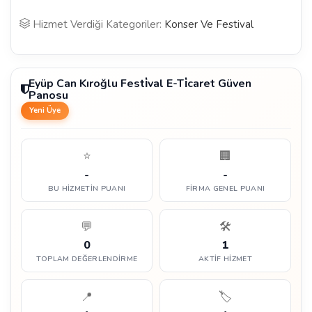
Hizmet Verdiği Kategoriler:
Konser Ve Festival
Eyüp Can Kıroğlu Festi̇val E-Ti̇caret Güven
Panosu
Yeni Üye
⭐
🏢
-
-
BU HIZMETIN PUANI
FIRMA GENEL PUANI
💬
🛠️
0
1
TOPLAM DEĞERLENDIRME
AKTIF HIZMET
📍
🏷️