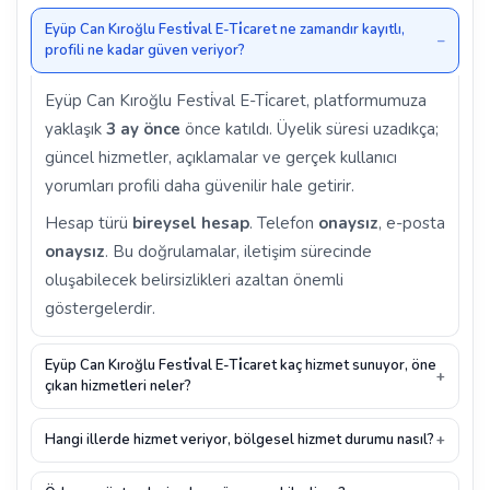
Eyüp Can Kıroğlu Festi̇val E-Ti̇caret ne zamandır kayıtlı,
profili ne kadar güven veriyor?
Eyüp Can Kıroğlu Festi̇val E-Ti̇caret, platformumuza
yaklaşık
3 ay önce
önce katıldı. Üyelik süresi uzadıkça;
güncel hizmetler, açıklamalar ve gerçek kullanıcı
yorumları profili daha güvenilir hale getirir.
Hesap türü
bireysel hesap
. Telefon
onaysız
, e-posta
onaysız
. Bu doğrulamalar, iletişim sürecinde
oluşabilecek belirsizlikleri azaltan önemli
göstergelerdir.
Eyüp Can Kıroğlu Festi̇val E-Ti̇caret kaç hizmet sunuyor, öne
çıkan hizmetleri neler?
Hangi illerde hizmet veriyor, bölgesel hizmet durumu nasıl?