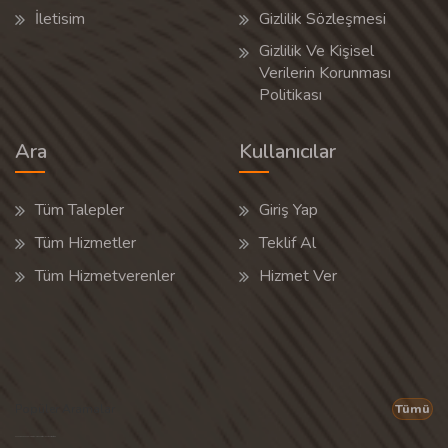
İletisim
Gizlilik Sözleşmesi
Gizlilik Ve Kişisel
Verilerin Korunması
Politikası
Ara
Kullanıcılar
Tüm Talepler
Giriş Yap
Tüm Hizmetler
Teklif Al
Tüm Hizmetverenler
Hizmet Ver
Popüler Aramalar
Tümü
Son 30 günün popüler aramalarından rastgele 20 tanesi gösterilir.