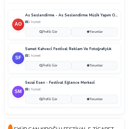
As Seslendi̇rme - As Seslendi̇rme Müzi̇k Yapım Organi̇
1 hizmet
Profili Gör
Yorumlar
Samet Kahveci̇ Festi̇val Reklam Ve Fotoğrafçılık
1 hizmet
Profili Gör
Yorumlar
Sezai̇ Esen - Festi̇val Eğlence Merkezi̇
1 hizmet
Profili Gör
Yorumlar