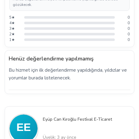
gözükecek.
5★
0
4★
0
3★
0
2★
0
1★
0
Henüz değerlendirme yapılmamış
Bu hizmet için ilk değerlendirme yapıldığında, yıldızlar ve
yorumlar burada listelenecek.
Eyüp Can Kıroğlu Festi̇val E-Ti̇caret
Üyelik: 3 ay önce