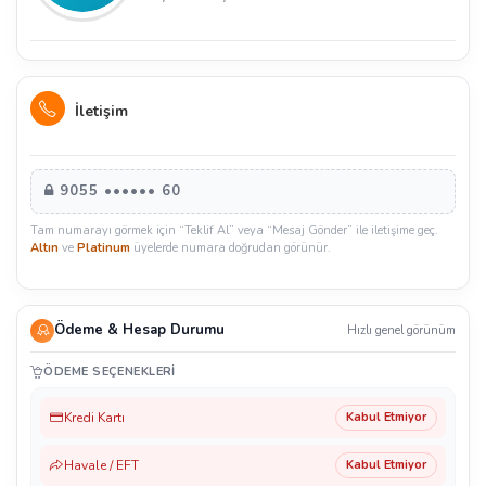
İletişim
9055 •••••• 60
Tam numarayı görmek için “Teklif Al” veya “Mesaj Gönder” ile iletişime geç.
Altın
ve
Platinum
üyelerde numara doğrudan görünür.
Ödeme & Hesap Durumu
Hızlı genel görünüm
ÖDEME SEÇENEKLERI
Kredi Kartı
Kabul Etmiyor
Havale / EFT
Kabul Etmiyor