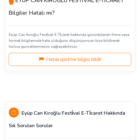
EYÜP CAN KIROĞLU FESTİVAL E-TİCARET
Bilgiler Hatalı mı?
Eyüp Can Kıroğlu Festi̇val E-Ti̇caret hakkında görüntülenen firma veya
hizmet bilgilerinde hata olduğunu düşünüyorsan bize bildirerek
hızlıca güncellenmesini sağlayabilirsin.
Hatalı işletme bilgisi bildir
Eyüp Can Kıroğlu Festi̇val E-Ti̇caret Hakkında
Sık Sorulan Sorular