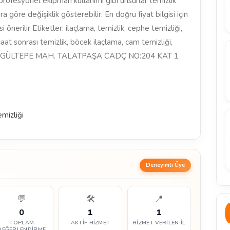
 profesyonel ekipman kullanımı gibi unsurlar temizlik
lara göre değişiklik gösterebilir. En doğru fiyat bilgisi için
i önerilir Etiketler: ilaçlama, temizlik, cephe temizliği,
nşaat sonrası temizlik, böcek ilaçlama, cam temizliği,
dres: GÜLTEPE MAH. TALATPAŞA CADÇ NO:204 KAT 1
mizliği
Deneyimli Üye
💬
🛠️
📍
0
1
1
TOPLAM
AKTIF HIZMET
HIZMET VERILEN İL
DEĞERLENDIRME