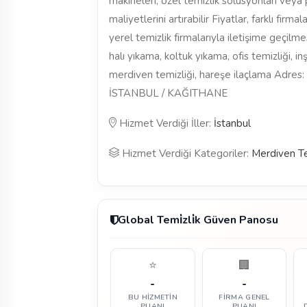
makineleri, özel temizlik solüsyonları veya
maliyetlerini artırabilir Fiyatlar, farklı firma
yerel temizlik firmalarıyla iletişime geçilmes
halı yıkama, koltuk yıkama, ofis temizliği, i
merdiven temizliği, hareşe ilaçlama A
İSTANBUL / KAĞITHANE
Hizmet Verdiği İller:
İstanbul
Hizmet Verdiği Kategoriler:
Merdiven Te
Global Temi̇zli̇k Güven Panosu
⭐
🏢
-
-
BU HIZMETIN
FIRMA GENEL
PUANI
PUANI