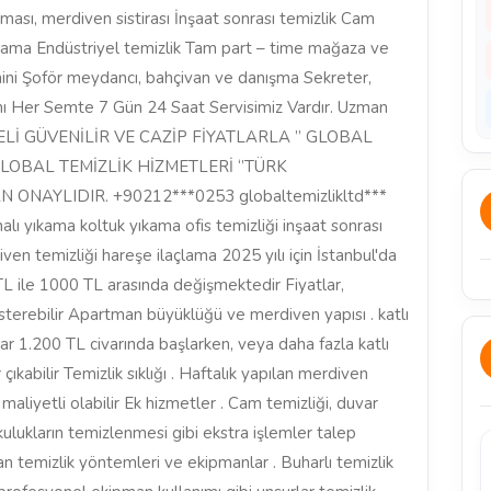
ası, merdiven sistirası İnşaat sonrası temizlik Cam
çlama Endüstriyel temizlik Tam part – time mağaza ve
emini Şoför meydancı, bahçivan ve danışma Sekreter,
kımı Her Semte 7 Gün 24 Saat Servisimiz Vardır. Uzman
KALİTELİ GÜVENİLİR VE CAZİP FİYATLARLA ’’ GLOBAL
GLOBAL TEMİZLİK HİZMETLERİ ‘’TÜRK
ONAYLIDIR. +90212***0253 globaltemizlikltd***
halı yıkama koltuk yıkama ofis temizliği inşaat sonrası
ven temizliği hareşe ilaçlama 2025 yılı için İstanbul'da
TL ile 1000 TL arasında değişmektedir Fiyatlar,
gösterebilir Apartman büyüklüğü ve merdiven yapısı . katlı
lar 1.200 TL civarında başlarken, veya daha fazla katlı
kabilir Temizlik sıklığı . Haftalık yapılan merdiven
maliyetli olabilir Ek hizmetler . Cam temizliği, duvar
ulukların temizlenmesi gibi ekstra işlemler talep
lan temizlik yöntemleri ve ekipmanlar . Buharlı temizlik