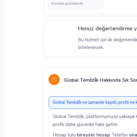
burada gözükecek.
Henüz değerlendirme y
Bu hizmet için ilk değerlendi
listelenecek.
Global Temi̇zli̇k Hakkında Sık So
Global Temi̇zli̇k ne zamandır kayıtlı, profili n
Global Temi̇zli̇k, platformumuza yaklaşık
profili daha güvenilir hale getirir.
Hesap türü
bireysel hesap
. Telefon
ona