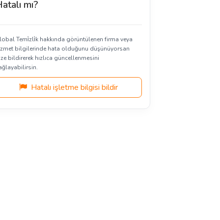
atalı mı?
lobal Temi̇zli̇k hakkında görüntülenen firma veya
izmet bilgilerinde hata olduğunu düşünüyorsan
ize bildirerek hızlıca güncellenmesini
ağlayabilirsin.
Hatalı işletme bilgisi bildir