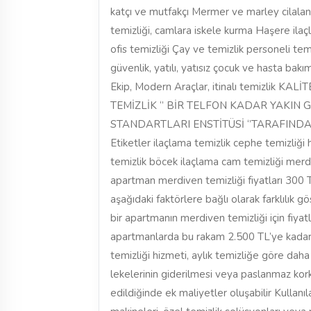
katçı ve mutfakçı Mermer ve marley cilalanm
temizliği, camlara iskele kurma Haşere ila
ofis temizliği Çay ve temizlik personeli t
güvenlik, yatılı, yatısız çocuk ve hasta ba
Ekip, Modern Araçlar, itinalı temizlik 
TEMİZLİK ‘’ BİR TELFON KADAR YAKIN 
STANDARTLARI ENSTİTÜSİ ‘’TARAFINDAN 
Etiketler ilaçlama temizlik cephe temizliği 
temizlik böcek ilaçlama cam temizliği merdi
apartman merdiven temizliği fiyatları 300 
aşağıdaki faktörlere bağlı olarak farklılık 
bir apartmanın merdiven temizliği için fiyat
apartmanlarda bu rakam 2.500 TL’ye kadar çı
temizliği hizmeti, aylık temizliğe göre daha 
lekelerinin giderilmesi veya paslanmaz kork
edildiğinde ek maliyetler oluşabilir Kullanı