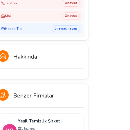
Telefon
Onaysız
Mail
Onaysız
Hesap Tipi
bireysel hesap
Hakkında
Benzer Firmalar
Yeşi̇l Temi̇zli̇k Şi̇rketi̇
1 hizmet