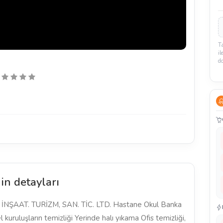
T
il
d
in detayları
NŞAAT. TURİZM, SAN. TİC. LTD. Hastane Okul Banka
l kuruluşların temizliği Yerinde halı yıkama Ofis temizliği,