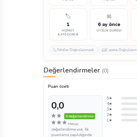
🏷️
📅
1
6 ay önce
HIZMET
ÜYELIK SÜRESI
KATEGORISI
Telefon Doğrulanmadı
E-posta Doğrulan
Değerlendirmeler
(0)
Puan özeti
5★
0,0
4★
3★
2★
0 değerlendirme
1★
Henüz
değerlendirme yok. İlk
puanlama yapıldığında