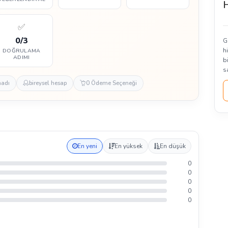
H
✅
0/3
G
h
DOĞRULAMA
ADIMI
b
s
madı
bireysel hesap
0 Ödeme Seçeneği
En yeni
En yüksek
En düşük
0
0
0
0
0