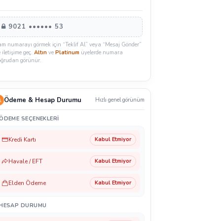
9021 •••••• 53
am numarayı görmek için “Teklif Al” veya “Mesaj Gönder”
e iletişime geç.
Altın
ve
Platinum
üyelerde numara
oğrudan görünür.
Ödeme & Hesap Durumu
Hızlı genel görünüm
ÖDEME SEÇENEKLERI
Kredi Kartı
Kabul Etmiyor
Havale / EFT
Kabul Etmiyor
Elden Ödeme
Kabul Etmiyor
HESAP DURUMU