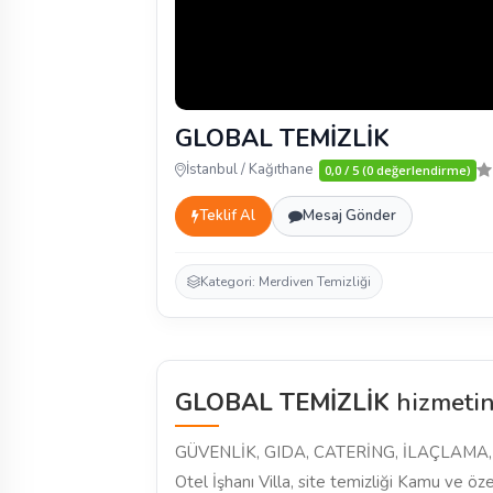
GLOBAL TEMİZLİK
İstanbul / Kağıthane
0,0 / 5 (0 değerlendirme)
Teklif Al
Mesaj Gönder
Kategori: Merdiven Temizliği
GLOBAL TEMİZLİK
hizmetin
GÜVENLİK, GIDA, CATERİNG, İLAÇLAMA, İ
Otel İşhanı Villa, site temizliği Kamu ve öze