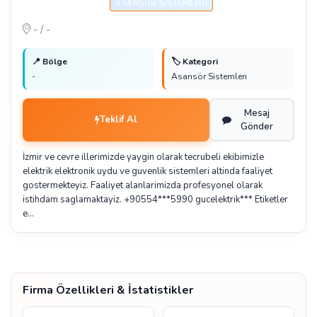
ASANSÖR SISTEMLERI
- / -
📍 Bölge
🏷️ Kategori
-
Asansör Sistemleri
Mesaj
Teklif Al
Gönder
İzmir ve cevre illerimizde yaygin olarak tecrubeli ekibimizle
elektrik elektronik uydu ve guvenlik sistemleri altinda faaliyet
gostermekteyiz. Faaliyet alanlarimizda profesyonel olarak
istihdam saglamaktayiz. +90554***5990 gucelektrik*** Etiketler
e…
Firma Özellikleri & İstatistikler