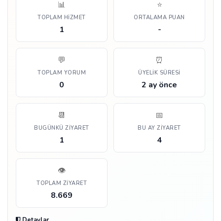
📊
⭐
TOPLAM HIZMET
ORTALAMA PUAN
1
-
💬
⏰
TOPLAM YORUM
ÜYELIK SÜRESI
0
2 ay önce
📆
📅
BUGÜNKÜ ZIYARET
BU AY ZIYARET
1
4
👁️
TOPLAM ZIYARET
8.669
Detaylar