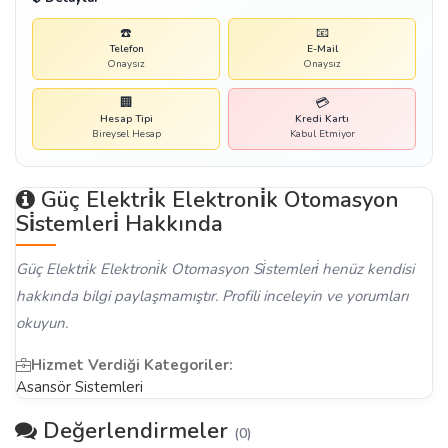
☎️
📧
Telefon
E-Mail
Onaysız
Onaysız
🏢
💳
Hesap Tipi
Kredi Kartı
Bireysel Hesap
Kabul Etmiyor
Güç Elektri̇k Elektroni̇k Otomasyon
Si̇stemleri̇ Hakkında
Güç Elektri̇k Elektroni̇k Otomasyon Si̇stemleri̇ henüz kendisi
hakkında bilgi paylaşmamıştır. Profili inceleyin ve yorumları
okuyun.
Hizmet Verdiği Kategoriler:
Asansör Sistemleri
Değerlendirmeler
(0)