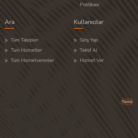
Politikası
Ara
Kullanıcılar
Tüm Talepler
Giriş Yap
Tüm Hizmetler
Teklif Al
Tüm Hizmetverenler
Hizmet Ver
Popüler Aramalar
Tümü
Son 30 günün popüler aramalarından rastgele 20 tanesi gösterilir.