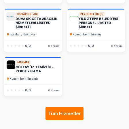
DUVAR USTASI
PERSONEL KOÇU
DUVA SİGORTA ARACILIK
YILDIZTEPE BELEDİYESİ
HİZMETLERİ LİMİTED
PERSONEL LİMİTED
ŞİRKETİ İ
ŞİRKETİ
İstanbul / Bakırköy
Konum belirtilmemiş
★★★★★
★★★★★
0,0
★★★★★
★★★★★
0,0
0 Yorum
0 Yorum
MERMER
GÜLENYÜZ TEMİZLİK -
PERDE YIKAMA
Konum belirtilmemiş
★★★★★
★★★★★
0,0
0 Yorum
Tüm Hizmetler