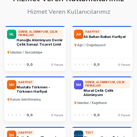
Hizmet Veren Kullanıcılarımız
DEMIR, ALÜMINYUM, ÇELIK
HARFIYAT
FIRMALARI
Ali̇ Baltan Baltan Harfi̇yat
Hanoğlu Alümi̇nyum Demi̇r
Çeli̇k Sanayi̇ Ti̇caret Li̇mi̇t
Ağrı / Doğubayazıt
İstanbul / Sancaktepe
★★★★★
★★★★★
0,0
★★★★★
★★★★★
0,0
0 Yorum
0 Yorum
HARFIYAT
DEMIR, ALÜMINYUM, ÇELIK
FIRMALARI
Mustafa Türkmen -
Murat Çeli̇k Çeli̇k
Türkmen Harfi̇yat
Alümi̇nyum
Konum belirtilmemiş
İstanbul / Kağıthane
★★★★★
★★★★★
0,0
★★★★★
★★★★★
0,0
0 Yorum
0 Yorum
HARFIYAT
TEST