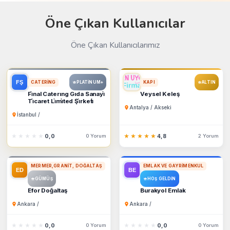
Öne Çıkan Kullanıcılar
Öne Çıkan Kullanıcılarımız
CATERING
KAPI
PLATINUM+
ALTIN
Fi̇nal Caterıng Gıda Sanayi̇
Veysel Keleş
Ti̇caret Li̇mi̇ted Şi̇rketi̇
Antalya / Akseki
İstanbul /
★★★★★
★★★★★
0,0
0 Yorum
★★★★★
★★★★★
4,8
2 Yorum
MERMER,GRANIT, DOĞALTAŞ
EMLAK VE GAYRIMENKUL
GÜMÜŞ
HOŞ GELDIN
Efor Doğaltaş
Burakyol Emlak
Ankara /
Ankara /
★★★★★
★★★★★
0,0
0 Yorum
★★★★★
★★★★★
0,0
0 Yorum