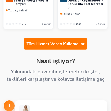
Beki̇r Şensoy(Şensoylar
Otorapor Keşan Şubesi̇ -
Harfi̇yat)
Parkur Oto Test Merkezi̇
Lt
Yozgat / Şefaatli
Edirne / Keşan
★★★★★
★★★★★
0,0
★★★★★
★★★★★
0,0
0 Yorum
0 Yorum
Tüm Hizmet Veren Kullanıcılar
Nasıl işliyor?
Yakınındaki güvenilir işletmeleri keşfet,
teklifleri karşılaştır ve kolayca iletişime geç
1