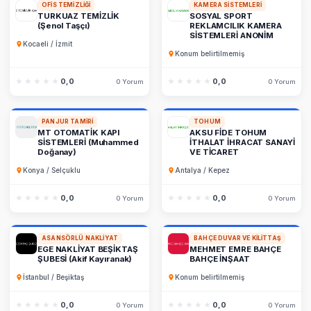
OFIS TEMIZLIĞI
KAMERA SISTEMLERI
TURKUAZ TEMİZLİK
SOSYAL SPORT
(Şenol Taşçı)
REKLAMCILIK KAMERA
SİSTEMLERİ ANONİM
Kocaeli / İzmit
Konum belirtilmemiş
★★★★★
★★★★★
0,0
★★★★★
★★★★★
0,0
0 Yorum
0 Yorum
PANJUR TAMIRI
TOHUM
MT OTOMATİK KAPI
AKSU FİDE TOHUM
SİSTEMLERİ (Muhammed
İTHALAT İHRACAT SANAYİ
Doğanay)
VE TİCARET
Konya / Selçuklu
Antalya / Kepez
★★★★★
★★★★★
0,0
★★★★★
★★★★★
0,0
0 Yorum
0 Yorum
ASANSÖRLÜ NAKLIYAT
BAHÇE DUVAR VE KILITTAŞ
EGE NAKLİYAT BEŞİKTAŞ
MEHMET EMRE BAHÇE
ŞUBESİ (Akif Kayıranak)
BAHÇE İNŞAAT
İstanbul / Beşiktaş
Konum belirtilmemiş
★★★★★
★★★★★
0,0
★★★★★
★★★★★
0,0
0 Yorum
0 Yorum