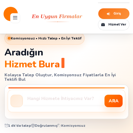
Giriş
Hizmet Ver
Komisyonsuz • Hızlı Talep • En İyi Teklif
Aradığın
Hizmet Burada!
Kolayca Talep Oluştur, Komisyonsuz Fiyatlarla En İyi
Teklifi Bul
ARA
1 dk’da talep
Doğrulanmış
Komisyonsuz