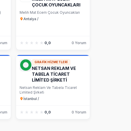
ÇOCUK OYUNCAKLARI
)
Meli̇h Mat Ecem Çocuk Oyuncakları
Antalya /
★★★★★
★★★★★
orum
0,0
0 Yorum
GRAFIK HIZMETLERI
NETSAN REKLAM VE
TABELA TİCARET
LİMİTED ŞİRKETİ
Netsan Reklam Ve Tabela Ti̇caret
Li̇mi̇ted Şi̇rketi̇
İstanbul /
★★★★★
★★★★★
orum
0,0
0 Yorum