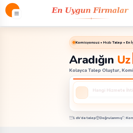
Komisyonsuz • Hızlı Talep • En İy
Aradığın
Us
Kolayca Talep Oluştur, Komis
1 dk’da talep
Doğrulanmış
Kom