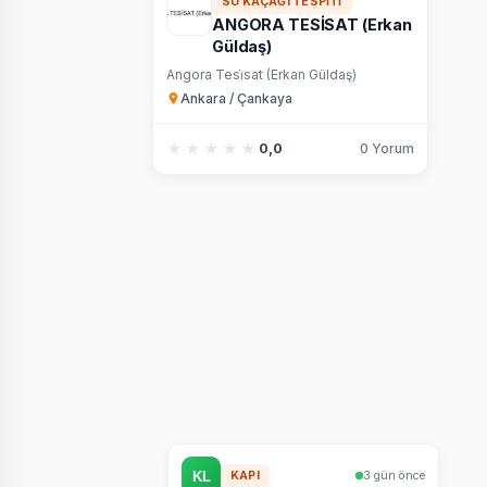
SU KAÇAĞI TESPITI
ANGORA TESİSAT (Erkan
Güldaş)
Angora Tesi̇sat (Erkan Güldaş)
Ankara / Çankaya
★★★★★
★★★★★
0,0
0 Yorum
KAPI
3 gün önce