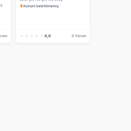
LE
Konum belirtilmemiş
★★★★★
★★★★★
orum
0,0
0 Yorum