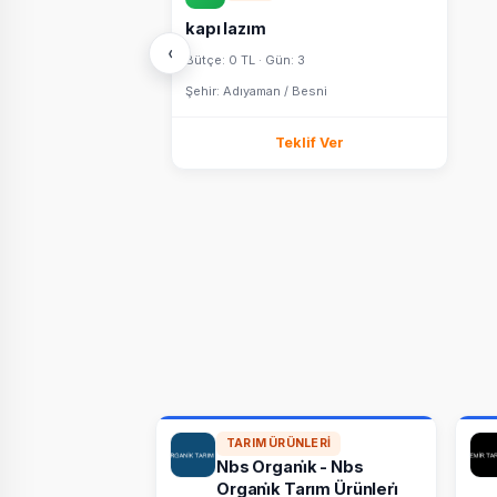
kapı lazım
‹
Bütçe: 0 TL · Gün: 3
Şehir: Adıyaman / Besni
Teklif Ver
TARIM ÜRÜNLERI
Nbs Organi̇k - Nbs
Organi̇k Tarım Ürünleri̇