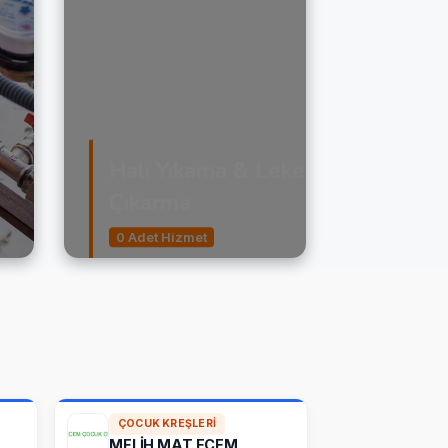
Halı Yıkama & Leke
Çıkarma
0 Adet Hizmet
ÇOCUK KREŞLERI
MELİH MAT ECEM