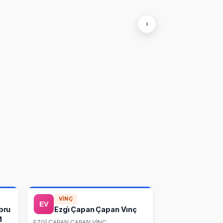
›
VINÇ
Ebru
Ezgi̇ Çapan Çapan Vi̇nç
M
EZGİ ÇAPAN ÇAPAN VİNÇ