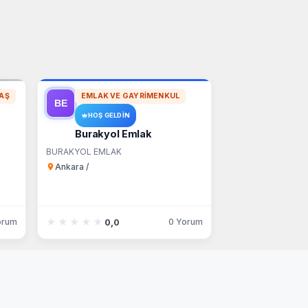
AŞ
EMLAK VE GAYRIMENKUL
HOŞ GELDIN
Burakyol Emlak
BURAKYOL EMLAK
Ankara /
★★★★★
★★★★★
orum
0 Yorum
0,0