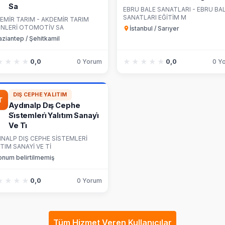
Sa
EBRU BALE SANATLARI - EBRU BA
SANATLARI EĞİTİM M
EMİR TARIM - AKDEMİR TARIM
NLERİ OTOMOTİV SA
İstanbul / Sarıyer
ziantep / Şehitkamil
★★★★
★★★★
★★★★★
★★★★★
0,0
0 Yorum
0,0
0 Y
DIŞ CEPHE YALITIM
Aydınalp Dış Cephe
Si̇stemleri̇ Yalıtım Sanayi̇
Ve Ti̇
INALP DIŞ CEPHE SİSTEMLERİ
ITIM SANAYİ VE Tİ
onum belirtilmemiş
★★★★
★★★★
0,0
0 Yorum
Tüm Hizmet Veren Kullanıcılar