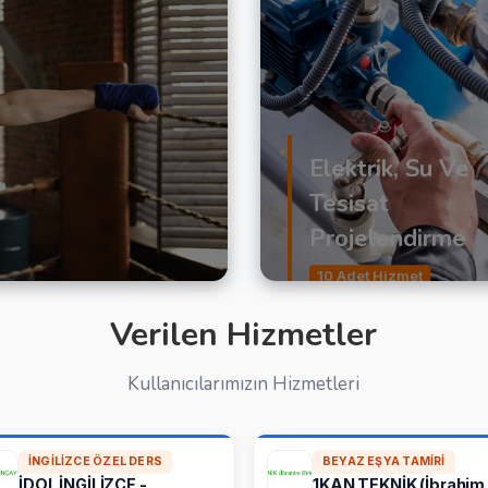
Elektrik, Su Ve
Tesisat
Projelendirme
10 Adet Hizmet
Verilen Hizmetler
Kullanıcılarımızın Hizmetleri
İNGILIZCE ÖZEL DERS
BEYAZ EŞYA TAMIRI
İDOL İNGİLİZCE -
1KAN TEKNİK (İbrahim