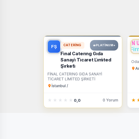
CATERING
PLATINUM+
Fi̇nal Caterıng Gıda
Sanayi̇ Ti̇caret Li̇mi̇ted
Oda
Şi̇rketi̇
An
FİNAL CATERING GIDA SANAYİ
TİCARET LİMİTED ŞİRKETİ
İstanbul /
★★★★★
★★★★★
★
★
0 Yorum
0,0