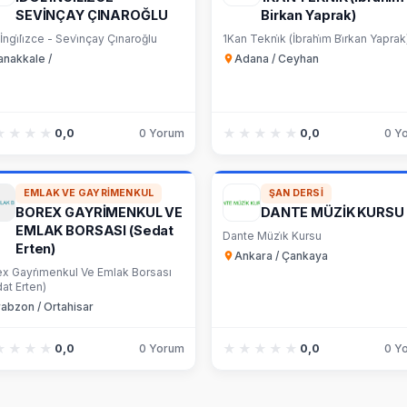
SEVİNÇAY ÇINAROĞLU
Birkan Yaprak)
 İngi̇li̇zce - Sevi̇nçay Çınaroğlu
1Kan Tekni̇k (İbrahi̇m Bi̇rkan Yaprak
anakkale /
Adana / Ceyhan
★★★★
★★★★
★★★★★
★★★★★
0,0
0 Yorum
0,0
0 Y
EMLAK VE GAYRIMENKUL
ŞAN DERSI
BOREX GAYRİMENKUL VE
DANTE MÜZİK KURSU
EMLAK BORSASI (Sedat
Dante Müzi̇k Kursu
Erten)
Ankara / Çankaya
x Gayri̇menkul Ve Emlak Borsası
at Erten)
rabzon / Ortahisar
★★★★
★★★★
★★★★★
★★★★★
0,0
0 Yorum
0,0
0 Y