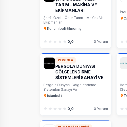
TARIM - MAKİNA VE
EKİPMANLARI
İdol
Şami̇l Özel - Özer Tarım - Maki̇na Ve
Ç
Eki̇pmanları
Konum belirtilmemiş
★★★★★
★★★★★
★
★
0,0
0 Yorum
PERGOLA
PERGOLA DÜNYASI
GÖLGELENDİRME
SİSTEMLERİ SANAYİ VE
Pergola Dünyası Gölgelendi̇rme
Bore
Si̇stemleri̇ Sanayi̇ Ve
(Sed
İstanbul /
T
★★★★★
★★★★★
★
★
0,0
0 Yorum