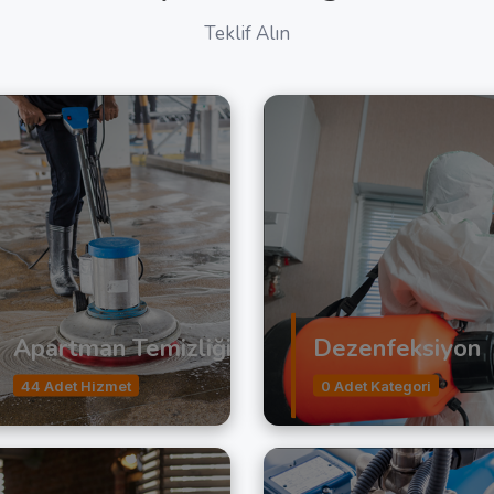
Teklif Alın
Apartman Temizliği
Dezenfeksiyon
44 Adet Hizmet
0 Adet Kategori