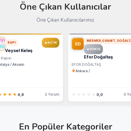
Öne Çıkan Kullanıcılar
Öne Çıkan Kullanıcılarımız
MERMER,GRANIT, DOĞALT
KAPI
ALTIN
GÜMÜŞ
Veysel Keleş
Efor Doğaltaş
 Kapısı
talya / Akseki
EFOR DOĞALTAŞ
Ankara /
★★★★
★★★★
★★★★★
★★★★★
2 Yorum
0 Y
4,8
0,0
En Popüler Kategoriler