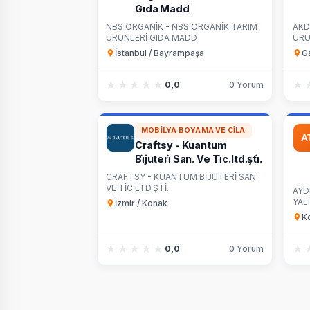
Gıda Madd
NBS ORGANİK - NBS ORGANİK TARIM
AKD
ÜRÜNLERİ GIDA MADD
ÜRÜ
İstanbul / Bayrampaşa
Ga
★★★★★
★★★★★
★
★
0,0
0 Yorum
MOBILYA BOYAMA VE CILA
Craftsy - Kuantum
Bi̇juteri̇ San. Ve Ti̇c.ltd.şti̇.
CRAFTSY - KUANTUM BİJUTERİ SAN.
VE TİC.LTD.ŞTİ.
AYD
YAL
İzmir / Konak
K
★★★★★
★★★★★
★
★
0,0
0 Yorum