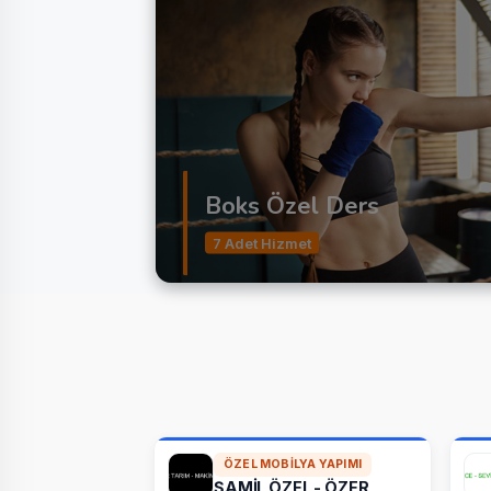
Boks Özel Ders
7 Adet Hizmet
ÖZEL MOBILYA YAPIMI
ŞAMİL ÖZEL - ÖZER