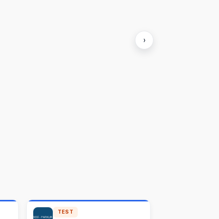
›
TEST