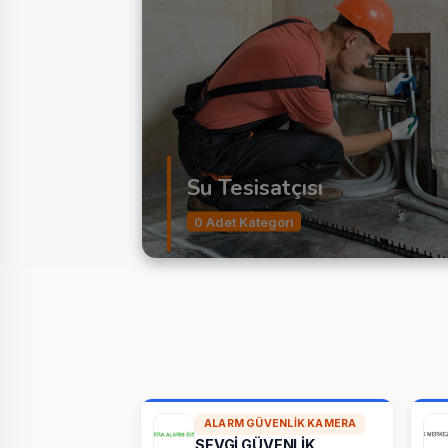
Su Tesisatçısı
0 Adet Kategori
ALARM GÜVENLIK KAMERA
SEVGİ GÜVENLİK