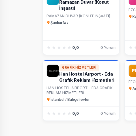
Ramazan Duvar (Konut
İnşaatı)
EZG
RAMAZAN DUVAR (KONUT İNŞAATI)
K
Şanlıurfa /
★★★★★
★★★★★
★
★
0,0
0 Yorum
GRAFIK HIZMETLERI
Han Hostel Aırport - Eda
Grafi̇k Reklam Hi̇zmetleri̇
EFO
HAN HOSTEL AIRPORT - EDA GRAFİK
A
REKLAM HİZMETLERİ
İstanbul / Bahçelievler
★★★★★
★★★★★
★
★
0,0
0 Yorum