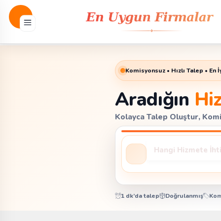
Komisyonsuz • Hızlı Talep • En İy
Aradığın
Hi
Kolayca Talep Oluştur, Komis
1 dk’da talep
Doğrulanmış
Kom