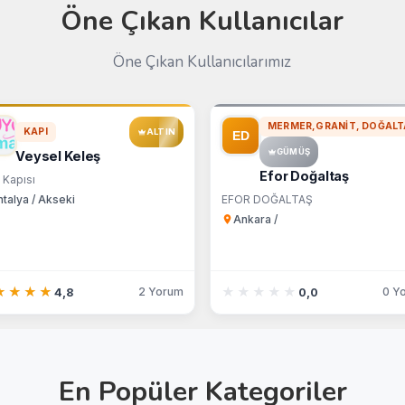
Öne Çıkan Kullanıcılar
Öne Çıkan Kullanıcılarımız
MERMER,GRANIT, DOĞALT
KAPI
ALTIN
GÜMÜŞ
Veysel Keleş
Efor Doğaltaş
 Kapısı
talya / Akseki
EFOR DOĞALTAŞ
Ankara /
★★★★
★★★★
★★★★★
★★★★★
2 Yorum
0 Y
4,8
0,0
En Popüler Kategoriler