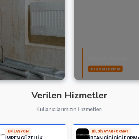
Resim Kursu
10 Adet Hizmet
Verilen Hizmetler
Kullanıcılarımızın Hizmetleri
EPILASYON
BILGISAYAR FORMAT
İMREN GÜZELLİK
İRFAN CİCİ CİCİ FORM