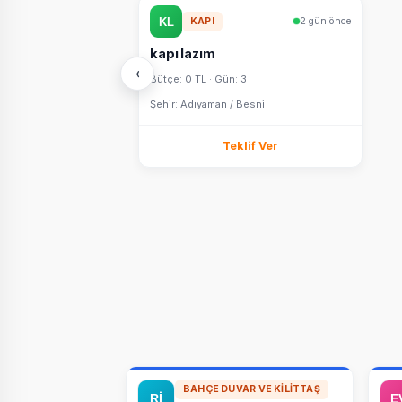
KAPI
2 gün önce
kapı lazım
‹
Bütçe: 0 TL · Gün: 3
Şehir: Adıyaman / Besni
Teklif Ver
BAHÇE DUVAR VE KILITTAŞ