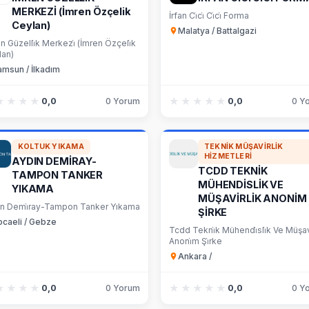
MERKEZİ (İmren Özçelik
İrfan Ci̇ci̇ Ci̇ci̇ Forma
Ceylan)
Malatya / Battalgazi
n Güzelli̇k Merkezi̇ (İmren Özçeli̇k
lan)
amsun / İlkadım
★★★★
★★★★
★★★★★
★★★★★
0,0
0 Yorum
0,0
0 Y
KOLTUK YIKAMA
TEKNIK MÜŞAVIRLIK
HIZMETLERI
AYDIN DEMİRAY-
TCDD TEKNİK
TAMPON TANKER
MÜHENDİSLİK VE
YIKAMA
MÜŞAVİRLİK ANONİM
ın Demi̇ray-Tampon Tanker Yıkama
ŞİRKE
ocaeli / Gebze
Tcdd Tekni̇k Mühendi̇sli̇k Ve Müşavi̇
Anoni̇m Şi̇rke
Ankara /
★★★★
★★★★
★★★★★
★★★★★
0,0
0 Yorum
0,0
0 Y