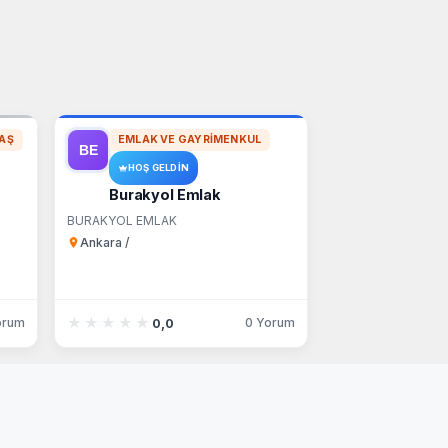
AŞ
EMLAK VE GAYRIMENKUL
HOŞ GELDIN
Burakyol Emlak
BURAKYOL EMLAK
Ankara /
★★★★★
★★★★★
orum
0 Yorum
0,0