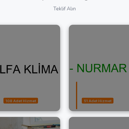
Teklif Alın
Asansörlü Nakliyat
Merdiven Temizl
108 Adet Hizmet
51 Adet Hizmet