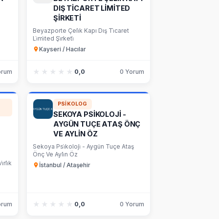
DIŞ TİCARET LİMİTED
ŞİRKETİ
Beyazporte Çeli̇k Kapı Dış Ti̇caret
Li̇mi̇ted Şi̇rketi̇
Kayseri / Hacılar
★★★★★
★★★★★
orum
0,0
0 Yorum
PSIKOLOG
SEKOYA PSİKOLOJİ -
AYGÜN TUÇE ATAŞ ÖNÇ
VE AYLİN ÖZ
Sekoya Psi̇koloji̇ - Aygün Tuçe Ataş
Önç Ve Ayli̇n Öz
rli̇k
İstanbul / Ataşehir
★★★★★
★★★★★
orum
0,0
0 Yorum