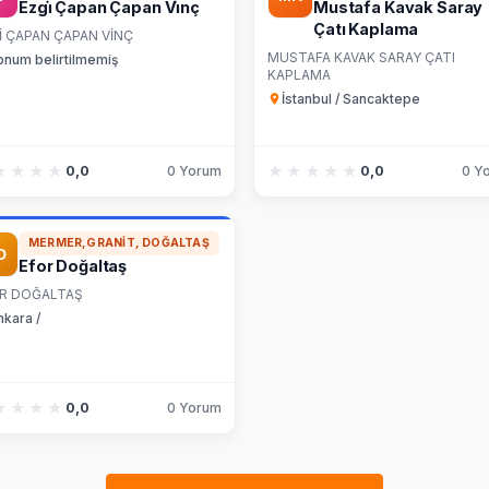
Ezgi̇ Çapan Çapan Vi̇nç
Mustafa Kavak Saray
Çatı Kaplama
İ ÇAPAN ÇAPAN VİNÇ
MUSTAFA KAVAK SARAY ÇATI
onum belirtilmemiş
KAPLAMA
İstanbul / Sancaktepe
★★★★
★★★★
★★★★★
★★★★★
0,0
0 Yorum
0,0
0 Y
MERMER,GRANIT, DOĞALTAŞ
Efor Doğaltaş
R DOĞALTAŞ
nkara /
★★★★
★★★★
0,0
0 Yorum