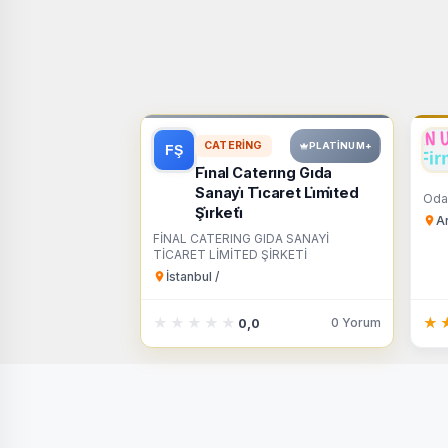
CATERING
PLATINUM+
Fi̇nal Caterıng Gıda
Sanayi̇ Ti̇caret Li̇mi̇ted
Oda
Şi̇rketi̇
An
FİNAL CATERING GIDA SANAYİ
TİCARET LİMİTED ŞİRKETİ
İstanbul /
★★★★★
★★★★★
★
★
0 Yorum
0,0