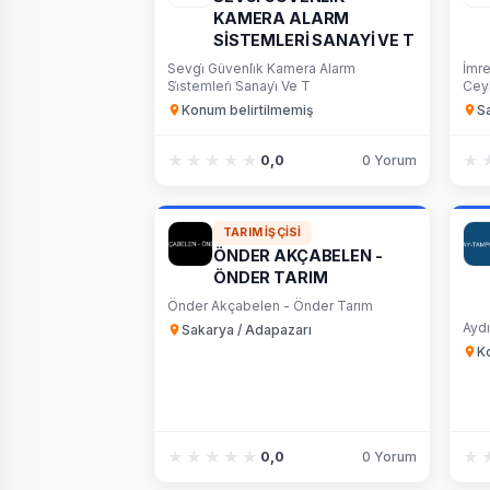
KAMERA ALARM
SİSTEMLERİ SANAYİ VE T
Sevgi̇ Güvenli̇k Kamera Alarm
İmre
Si̇stemleri̇ Sanayi̇ Ve T
Cey
Konum belirtilmemiş
S
★★★★★
★★★★★
★
★
0,0
0 Yorum
TARIM İŞÇISI
ÖNDER AKÇABELEN -
ÖNDER TARIM
Önder Akçabelen - Önder Tarım
Ayd
Sakarya / Adapazarı
K
★★★★★
★★★★★
★
★
0,0
0 Yorum