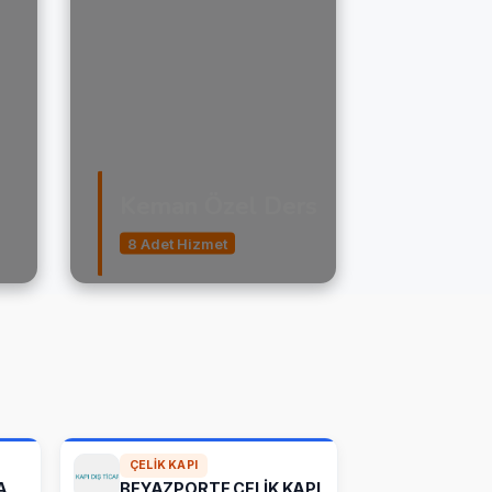
Keman Özel Ders
8 Adet Hizmet
ÇELIK KAPI
A
BEYAZPORTE ÇELİK KAPI