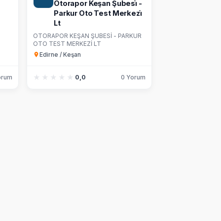
Otorapor Keşan Şubesi̇ -
Parkur Oto Test Merkezi̇
Lt
OTORAPOR KEŞAN ŞUBESİ - PARKUR
OTO TEST MERKEZİ LT
Edirne / Keşan
★★★★★
★★★★★
orum
0,0
0 Yorum