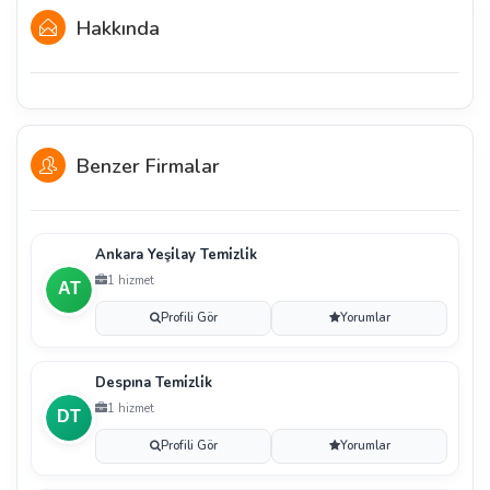
Hakkında
Benzer Firmalar
Ankara Yeşi̇lay Temi̇zli̇k
1 hizmet
Profili Gör
Yorumlar
Despına Temi̇zli̇k
1 hizmet
Profili Gör
Yorumlar