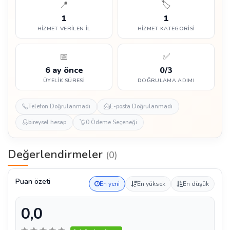
📍
🏷️
1
1
HIZMET VERILEN İL
HIZMET KATEGORISI
📅
✅
6 ay önce
0/3
ÜYELIK SÜRESI
DOĞRULAMA ADIMI
Telefon Doğrulanmadı
E-posta Doğrulanmadı
bireysel hesap
0 Ödeme Seçeneği
Değerlendirmeler
(0)
Puan özeti
En yeni
En yüksek
En düşük
0,0