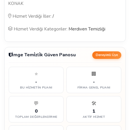
KONAK
Hizmet Verdiği İller:
/
Hizmet Verdiği Kategoriler:
Merdiven Temizliği
İmge Temi̇zli̇k Güven Panosu
Deneyimli Üye
⭐
🏢
-
-
BU HIZMETIN PUANI
FIRMA GENEL PUANI
💬
🛠️
0
1
TOPLAM DEĞERLENDIRME
AKTIF HIZMET