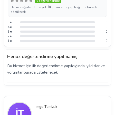
0 değerlendirme
Henüz değerlendirme yok. İlk puanlama yapıldığında burada
gözükecek.
5★
0
4★
0
3★
0
2★
0
1★
0
Henüz değerlendirme yapılmamış
Bu hizmet için ilk değerlendirme yapıldığında, yıldızlar ve
yorumlar burada listelenecek.
İmge Temi̇zli̇k