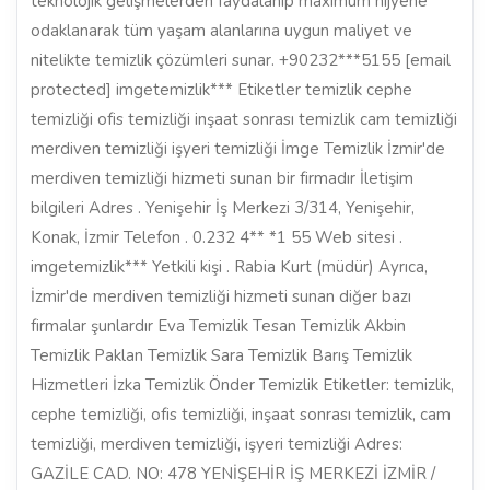
teknolojik gelişmelerden faydalanıp maximum hijyene
odaklanarak tüm yaşam alanlarına uygun maliyet ve
nitelikte temizlik çözümleri sunar. +90232***5155 [email
protected] imgetemizlik*** Etiketler temizlik cephe
temizliği ofis temizliği inşaat sonrası temizlik cam temizliği
merdiven temizliği işyeri temizliği İmge Temizlik İzmir'de
merdiven temizliği hizmeti sunan bir firmadır İletişim
bilgileri Adres . Yenişehir İş Merkezi 3/314, Yenişehir,
Konak, İzmir Telefon . 0.232 4** *1 55 Web sitesi .
imgetemizlik*** Yetkili kişi . Rabia Kurt (müdür) Ayrıca,
İzmir'de merdiven temizliği hizmeti sunan diğer bazı
firmalar şunlardır Eva Temizlik Tesan Temizlik Akbin
Temizlik Paklan Temizlik Sara Temizlik Barış Temizlik
Hizmetleri İzka Temizlik Önder Temizlik Etiketler: temizlik,
cephe temizliği, ofis temizliği, inşaat sonrası temizlik, cam
temizliği, merdiven temizliği, işyeri temizliği Adres:
GAZİLE CAD. NO: 478 YENİŞEHİR İŞ MERKEZİ İZMİR /