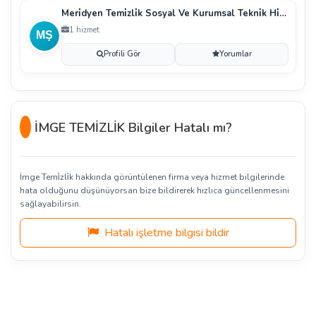
Meri̇dyen Temi̇zli̇k Sosyal Ve Kurumsal Tekni̇k Hi̇zmetler Yemekçi̇li̇k İnşaat Sanayi̇ Ve Ti̇caret Li̇mi̇ted Şi̇rketi̇
1 hizmet
Profili Gör
Yorumlar
İMGE TEMİZLİK Bilgiler Hatalı mı?
İmge Temi̇zli̇k hakkında görüntülenen firma veya hizmet bilgilerinde
hata olduğunu düşünüyorsan bize bildirerek hızlıca güncellenmesini
sağlayabilirsin.
Hatalı işletme bilgisi bildir