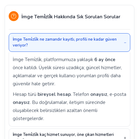
İmge Temi̇zli̇k Hakkında Sık Sorulan Sorular
İmge Temi̇zli̇k ne zamandır kayıtlı, profili ne kadar güven
veriyor?
İmge Temi̇zli̇k, platformumuza yaklaşık
6 ay önce
önce katıldı. Üyelik süresi uzadıkça; güncel hizmetler,
açıklamalar ve gerçek kullanıcı yorumları profili daha
güvenilir hale getirir.
Hesap türü
bireysel hesap
. Telefon
onaysız
, e-posta
onaysız
. Bu doğrulamalar, iletişim sürecinde
oluşabilecek belirsizlikleri azaltan önemli
göstergelerdir.
İmge Temi̇zli̇k kaç hizmet sunuyor, öne çıkan hizmetleri