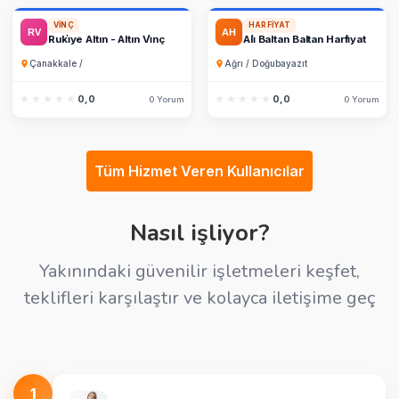
VINÇ
HARFIYAT
Ruki̇ye Altın - Altın Vi̇nç
Ali̇ Baltan Baltan Harfi̇yat
Çanakkale /
Ağrı / Doğubayazıt
★★★★★
★★★★★
0,0
★★★★★
★★★★★
0,0
0 Yorum
0 Yorum
Tüm Hizmet Veren Kullanıcılar
Nasıl işliyor?
Yakınındaki güvenilir işletmeleri keşfet,
teklifleri karşılaştır ve kolayca iletişime geç
1