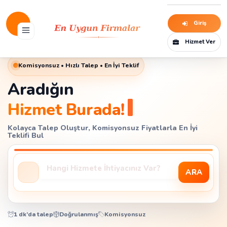
Giriş
Hizmet Ver
Komisyonsuz • Hızlı Talep • En İyi Teklif
Aradığın
Hizmet Burad
Kolayca Talep Oluştur, Komisyonsuz Fiyatlarla En İyi
Teklifi Bul
ARA
1 dk’da talep
Doğrulanmış
Komisyonsuz