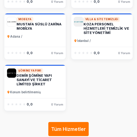
★★★★★
★★★★★
0,0
★★★★★
★★★★★
0,0
0 Yorum
0 Yorum
MOBILYA
VILLA & SITE TEMIZLIĞI
MUSTAFA SÜSLÜ ZARİNA
KOZA PERSONEL
MOBİLYA
HİZMETLERİ TEMİZLİK VE
SİTE YÖNETİMİ
Adana /
İstanbul /
★★★★★
★★★★★
0,0
★★★★★
★★★★★
0,0
0 Yorum
0 Yorum
ŞÖMINE YAPIMI
DEMİR ŞÖMİNE YAPI
SANAYİ VE TİCARET
LİMİTED ŞİRKET
Konum belirtilmemiş
★★★★★
★★★★★
0,0
0 Yorum
Tüm Hizmetler