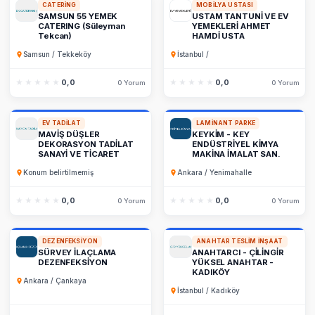
CATERING
MOBILYA USTASI
SAMSUN 55 YEMEK
USTAM TANTUNİ VE EV
CATERING (Süleyman
YEMEKLERİ AHMET
Tekcan)
HAMDİ USTA
Samsun / Tekkeköy
İstanbul /
★★★★★
★★★★★
0,0
★★★★★
★★★★★
0,0
0 Yorum
0 Yorum
EV TADILAT
LAMINANT PARKE
MAVİŞ DÜŞLER
KEYKİM - KEY
DEKORASYON TADİLAT
ENDÜSTRİYEL KİMYA
SANAYİ VE TİCARET
MAKİNA İMALAT SAN.
Konum belirtilmemiş
Ankara / Yenimahalle
★★★★★
★★★★★
0,0
★★★★★
★★★★★
0,0
0 Yorum
0 Yorum
DEZENFEKSIYON
ANAHTAR TESLIM İNŞAAT
SÜRVEY İLAÇLAMA
ANAHTARCI - ÇİLİNGİR
DEZENFEKSİYON
YÜKSEL ANAHTAR -
KADIKÖY
Ankara / Çankaya
İstanbul / Kadıköy