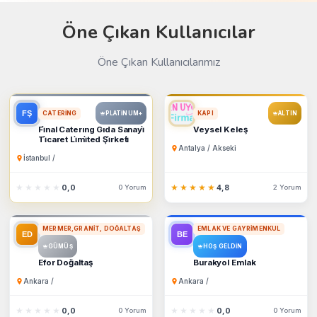
Öne Çıkan Kullanıcılar
Öne Çıkan Kullanıcılarımız
CATERING
KAPI
PLATINUM+
ALTIN
Fi̇nal Caterıng Gıda Sanayi̇
Veysel Keleş
Ti̇caret Li̇mi̇ted Şi̇rketi̇
Antalya / Akseki
İstanbul /
★★★★★
★★★★★
0,0
0 Yorum
★★★★★
★★★★★
4,8
2 Yorum
MERMER,GRANIT, DOĞALTAŞ
EMLAK VE GAYRIMENKUL
GÜMÜŞ
HOŞ GELDIN
Efor Doğaltaş
Burakyol Emlak
Ankara /
Ankara /
★★★★★
★★★★★
0,0
0 Yorum
★★★★★
★★★★★
0,0
0 Yorum