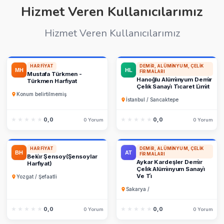
Hizmet Veren Kullanıcılarımız
Hizmet Veren Kullanıcılarımız
HARFIYAT
DEMIR, ALÜMINYUM, ÇELIK
FIRMALARI
Mustafa Türkmen -
Hanoğlu Alümi̇nyum Demi̇r
Türkmen Harfi̇yat
Çeli̇k Sanayi̇ Ti̇caret Li̇mi̇t
Konum belirtilmemiş
İstanbul / Sancaktepe
★★★★★
★★★★★
0,0
★★★★★
★★★★★
0,0
0 Yorum
0 Yorum
HARFIYAT
DEMIR, ALÜMINYUM, ÇELIK
FIRMALARI
Beki̇r Şensoy(Şensoylar
Aykar Kardeşler Demi̇r
Harfi̇yat)
Çeli̇k Alümi̇nyum Sanayi̇
Ve Ti̇
Yozgat / Şefaatli
Sakarya /
★★★★★
★★★★★
0,0
★★★★★
★★★★★
0,0
0 Yorum
0 Yorum