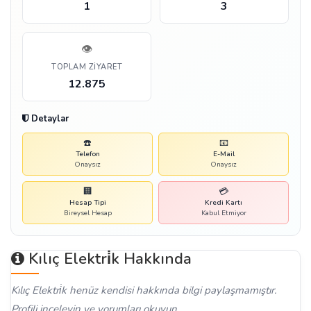
1
3
👁️
TOPLAM ZIYARET
12.875
Detaylar
☎️
📧
Telefon
E-Mail
Onaysız
Onaysız
🏢
💳
Hesap Tipi
Kredi Kartı
Bireysel Hesap
Kabul Etmiyor
Kılıç Elektri̇k Hakkında
Kılıç Elektri̇k henüz kendisi hakkında bilgi paylaşmamıştır.
Profili inceleyin ve yorumları okuyun.