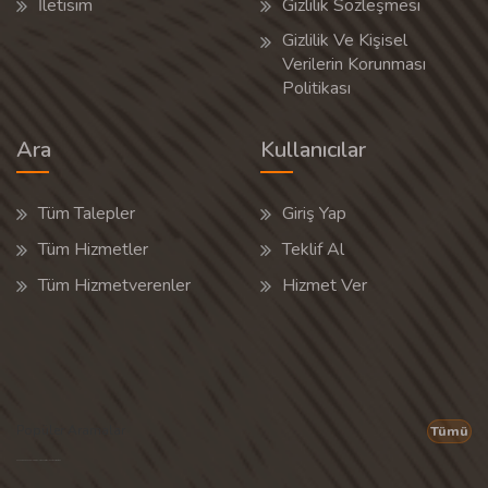
İletisim
Gizlilik Sözleşmesi
Gizlilik Ve Kişisel
Verilerin Korunması
Politikası
Ara
Kullanıcılar
Tüm Talepler
Giriş Yap
Tüm Hizmetler
Teklif Al
Tüm Hizmetverenler
Hizmet Ver
Popüler Aramalar
Tümü
Son 30 günün popüler aramalarından rastgele 20 tanesi gösterilir.