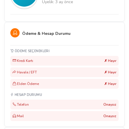
Üyelik: 3 ay önce
Ödeme & Hesap Durumu
ÖDEME SEÇENEKLERI
Kredi Kartı
✗ Hayır
Havale / EFT
✗ Hayır
Elden Ödeme
✗ Hayır
HESAP DURUMU
Telefon
Onaysız
Mail
Onaysız