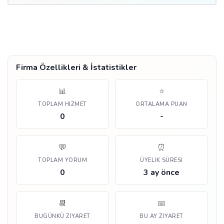
Firma Özellikleri & İstatistikler
📊
⭐
TOPLAM HIZMET
ORTALAMA PUAN
0
-
💬
⏰
TOPLAM YORUM
ÜYELIK SÜRESI
0
3 ay önce
📆
📅
BUGÜNKÜ ZIYARET
BU AY ZIYARET