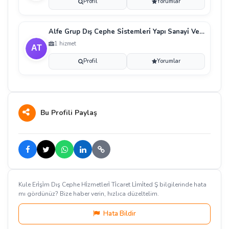
Profil
Yorumlar
Alfe Grup Dış Cephe Si̇stemleri̇ Yapı Sanayi̇ Ve Ti̇ca
1 hizmet
Profil
Yorumlar
Bu Profili Paylaş
Kule Eri̇şi̇m Dış Cephe Hi̇zmetleri̇ Ti̇caret Li̇mi̇ted Ş bilgilerinde hata
mı gördünüz? Bize haber verin, hızlıca düzeltelim.
Hata Bildir