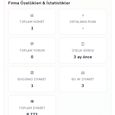
Firma Özellikleri & İstatistikler
📊
⭐
TOPLAM HIZMET
ORTALAMA PUAN
1
-
💬
⏰
TOPLAM YORUM
ÜYELIK SÜRESI
0
3 ay önce
📆
📅
BUGÜNKÜ ZIYARET
BU AY ZIYARET
1
3
👁️
TOPLAM ZIYARET
8.773