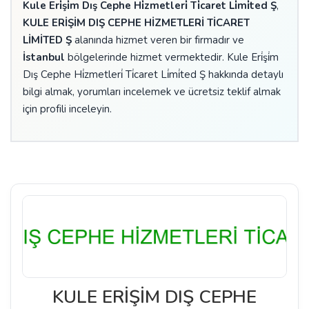
Kule Eri̇şi̇m Dış Cephe Hi̇zmetleri̇ Ti̇caret Li̇mi̇ted Ş
,
KULE ERİŞİM DIŞ CEPHE HİZMETLERİ TİCARET
LİMİTED Ş
alanında hizmet veren bir firmadır ve
İstanbul
bölgelerinde hizmet vermektedir. Kule Eri̇şi̇m
Dış Cephe Hi̇zmetleri̇ Ti̇caret Li̇mi̇ted Ş hakkında detaylı
bilgi almak, yorumları incelemek ve ücretsiz teklif almak
için profili inceleyin.
KULE ERİŞİM DIŞ CEPHE