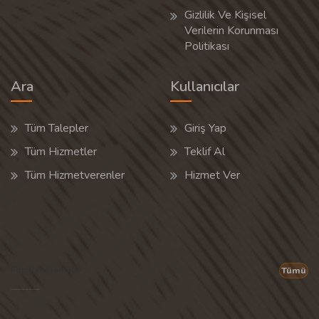
Gizlilik Ve Kişisel
Verilerin Korunması
Politikası
Ara
Kullanıcılar
Tüm Talepler
Giriş Yap
Tüm Hizmetler
Teklif Al
Tüm Hizmetverenler
Hizmet Ver
Popüler Aramalar
Tümü
Son 30 günün popüler aramalarından rastgele 20 tanesi gösterilir.