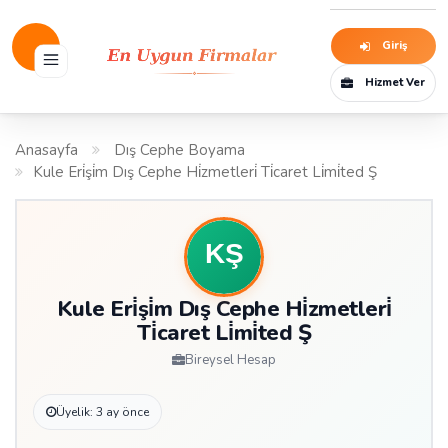
Giriş
Hizmet Ver
Anasayfa
Dış Cephe Boyama
Kule Eri̇şi̇m Dış Cephe Hi̇zmetleri̇ Ti̇caret Li̇mi̇ted Ş
Kule Eri̇şi̇m Dış Cephe Hi̇zmetleri̇
Ti̇caret Li̇mi̇ted Ş
Bireysel Hesap
Üyelik: 3 ay önce