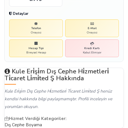
Detaylar
☎️
📧
Telefon
E-Mail
Onaysız
Onaysız
🏢
💳
Hesap Tipi
Kredi Kartı
Bireysel Hesap
Kabul Etmiyor
Kule Eri̇şi̇m Dış Cephe Hi̇zmetleri̇
Ti̇caret Li̇mi̇ted Ş Hakkında
Kule Eri̇şi̇m Dış Cephe Hi̇zmetleri̇ Ti̇caret Li̇mi̇ted Ş henüz
kendisi hakkında bilgi paylaşmamıştır. Profili inceleyin ve
yorumları okuyun.
Hizmet Verdiği Kategoriler:
Dış Cephe Boyama