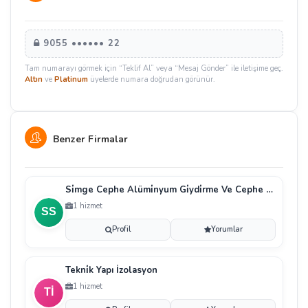
9055 •••••• 22
Tam numarayı görmek için “Teklif Al” veya “Mesaj Gönder” ile iletişime geç.
Altın
ve
Platinum
üyelerde numara doğrudan görünür.
Benzer Firmalar
Si̇mge Cephe Alümi̇nyum Gi̇ydi̇rme Ve Cephe Si̇stemleri̇
1 hizmet
Profil
Yorumlar
Tekni̇k Yapı İzolasyon
1 hizmet