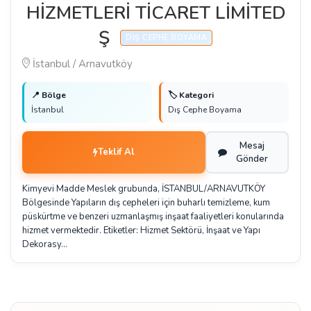
HİZMETLERİ TİCARET LİMİTED
Ş
DIŞ CEPHE BOYAMA
İstanbul / Arnavutköy
📍 Bölge
🏷️ Kategori
İstanbul
Dış Cephe Boyama
Mesaj
Teklif Al
Gönder
Kimyevi Madde Meslek grubunda, İSTANBUL/ARNAVUTKÖY
Bölgesinde Yapıların dış cepheleri için buharlı temizleme, kum
püskürtme ve benzeri uzmanlaşmış inşaat faaliyetleri konularında
hizmet vermektedir. Etiketler: Hizmet Sektörü, İnşaat ve Yapı
Dekorasy…