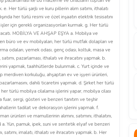
rtdışı pazarlaması ile bu malzeme ve cihazların toptan ve
. Her türlü şarjlı ve kuru pillerin alım satımı, ithalatı
ışında her türlü resmi ve özel inşaatın elektrik tesisatını
ler için gerekli organizasyonları kurmak. g. Her türlü
 ihracatı. MOBİLYA VE AHŞAP EŞYA a. Mobilya ve
 büro ve ev mobilyaları, her türlü mutfak dolapları ve
urma odaları, yemek odası, genç odası, koltuk, masa ve
 satımı, pazarlaması, ithalatı ve ihracatını yapmak. b.
erini yapmak, taahhütlerde bulunmak. c. Yurt içinde ve
p merdiven korkuluğu, ahşaptan ev ve işyeri ürünleri,
azarlamasını, dahili ticaretini yapmak. d. Şirket her türlü
her türlü mobilya cilalama işlerini yapar, mobilya cilası
da fuar, sergi, gösteri ve benzeri tanıtım ve teşhir
hallerin tadilat ve dekorasyon işlerini yapmak. f.
man ürünleri ve mamullerinin alımını, satımını, ithalatını,
. Yün, pamuk, ipek, suni ve sentetik elyaf ve benzeri
 satımı, imalatı, ithalatı ve ihracatını yapmak. b. Her