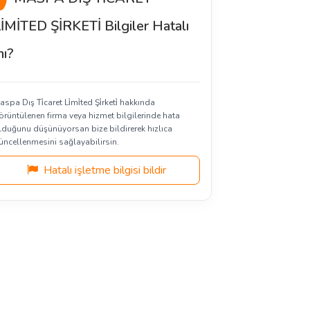
İMİTED ŞİRKETİ Bilgiler Hatalı
ı?
spa Dış Ti̇caret Li̇mi̇ted Şi̇rketi̇ hakkında
örüntülenen firma veya hizmet bilgilerinde hata
lduğunu düşünüyorsan bize bildirerek hızlıca
üncellenmesini sağlayabilirsin.
Hatalı işletme bilgisi bildir