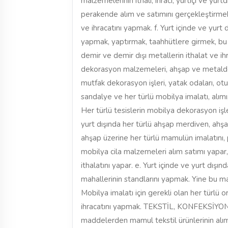
malzemelerinin ithali, ihracı, yurtiçi ve yu
perakende alım ve satımını gerçekleştirmek. e
ve ihracatını yapmak. f. Yurt içinde ve yurt d
yapmak, yaptırmak, taahhütlere girmek, bu iş
demir ve demir dışı metallerin ithalat ve
dekorasyon malzemeleri, ahşap ve metalden
mutfak dekorasyon işleri, yatak odaları, ot
sandalye ve her türlü mobilya imalatı, alımı,
Her türlü tesislerin mobilya dekorasyon işl
yurt dışında her türlü ahşap merdiven, ahşa
ahşap üzerine her türlü mamulün imalatını, p
mobilya cila malzemeleri alım satımı yapar, 
ithalatını yapar. e. Yurt içinde ve yurt dışın
mahallerinin standlarını yapmak. Yine bu ma
Mobilya imalatı için gerekli olan her türlü or
ihracatını yapmak. TEKSTİL, KONFEKSİYON a
maddelerden mamul tekstil ürünlerinin alımı,