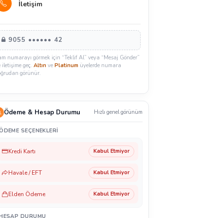
İletişim
9055 •••••• 42
am numarayı görmek için “Teklif Al” veya “Mesaj Gönder”
e iletişime geç.
Altın
ve
Platinum
üyelerde numara
oğrudan görünür.
Ödeme & Hesap Durumu
Hızlı genel görünüm
ÖDEME SEÇENEKLERI
Kredi Kartı
Kabul Etmiyor
Havale / EFT
Kabul Etmiyor
Elden Ödeme
Kabul Etmiyor
HESAP DURUMU