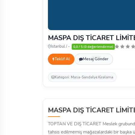
MASPA DIŞ TİCARET LİMİT
İstanbul / -
0,0 / 5 (0 değerlendirme)
Teklif Al
Mesaj Gönder
Kategori: Masa-Sandalye Kiralama
MASPA DIŞ TİCARET LİMİT
TOPTAN VE DIŞ TİCARET Meslek grubunda,
tahsis edilmemiş mağazalardaki bir başka ül