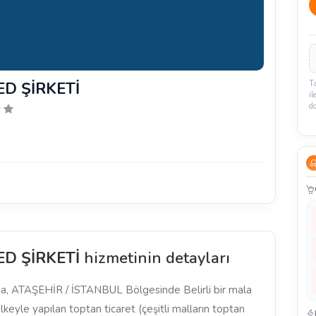
ED ŞİRKETİ
T
il
d
ED ŞİRKETİ
hizmetinin detayları
 ATAŞEHİR / İSTANBUL Bölgesinde Belirli bir mala
keyle yapılan toptan ticaret (çeşitli malların toptan