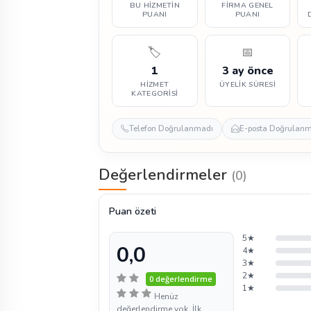
BU HIZMETIN
FIRMA GENEL
PUANI
PUANI
🏷️
📅
1
3 ay önce
HIZMET
ÜYELIK SÜRESI
KATEGORISI
Telefon Doğrulanmadı
E-posta Doğrulan
Değerlendirmeler
(0)
Puan özeti
5★
0,0
4★
3★
2★
0 değerlendirme
1★
Henüz
değerlendirme yok. İlk