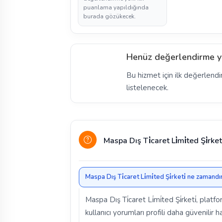
puanlama yapıldığında
burada gözükecek.
Henüz değerlendirme y
Bu hizmet için ilk değerlendi
listelenecek.
Maspa Dış Ti̇caret Li̇mi̇ted Şi̇rke
Maspa Dış Ti̇caret Li̇mi̇ted Şi̇rketi̇ ne zamandı
Maspa Dış Ti̇caret Li̇mi̇ted Şi̇rketi̇, pla
kullanıcı yorumları profili daha güvenilir ha