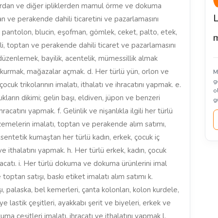
flardan ve diğer ipliklerden mamul örme ve dokuma
L
ptan ve perakende dahili ticaretini ve pazarlamasını
 pantolon, blucin, eşofman, gömlek, ceket, palto, etek,
m
hali, toptan ve perakende dahili ticaret ve pazarlamasını
düzenlemek, bayilik, acentelik, mümessillik almak
lar kurmak, mağazalar açmak. d. Her türlü yün, orlon ve
Ma
g
cuk trikolarının imalatı, ithalatı ve ihracatını yapmak. e.
o
ıkların dikimi; gelin başı, eldiven, jüpon ve benzeri
g
racatını yapmak. f. Gelinlik ve nişanlıkla ilgili her türlü
zemelerin imalatı, toptan ve perakende alım satımı,
sentetik kumaştan her türlü kadın, erkek, çocuk iç
 ve ithalatını yapmak. h. Her türlü erkek, kadın, çocuk
ihracatı. i. Her türlü dokuma ve dokuma ürünlerini imal
optan satışı, baskı etiket imalatı alım satımı k.
, palaska, bel kemerleri, çanta kolonları, kolon kurdele,
fiye lastik çeşitleri, ayakkabı şerit ve biyeleri, erkek ve
ma çeşitleri imalatı, ihracatı ve ithalatını yapmak l.