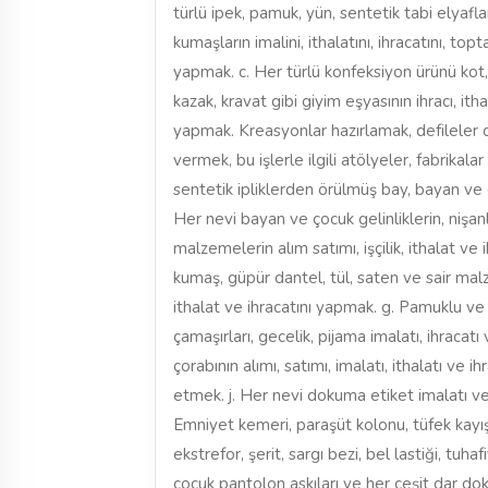
türlü ipek, pamuk, yün, sentetik tabi elya
kumaşların imalini, ithalatını, ihracatını, to
yapmak. c. Her türlü konfeksiyon ürünü kot,
kazak, kravat gibi giyim eşyasının ihracı, it
yapmak. Kreasyonlar hazırlamak, defileler 
vermek, bu işlerle ilgili atölyeler, fabrika
sentetik ipliklerden örülmüş bay, bayan ve ço
Her nevi bayan ve çocuk gelinliklerin, nişanl
malzemelerin alım satımı, işçilik, ithalat ve ih
kumaş, güpür dantel, tül, saten ve sair mal
ithalat ve ihracatını yapmak. g. Pamuklu ve 
çamaşırları, gecelik, pijama imalatı, ihracatı
çorabının alımı, satımı, imalatı, ithalatı ve 
etmek. j. Her nevi dokuma etiket imalatı ve t
Emniyet kemeri, paraşüt kolonu, tüfek kayışı
ekstrefor, şerit, sargı bezi, bel lastiği, tuha
çocuk pantolon askıları ve her çeşit dar doku