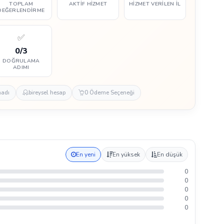
TOPLAM
AKTIF HIZMET
HIZMET VERILEN İL
DEĞERLENDIRME
✅
0/3
DOĞRULAMA
ADIMI
madı
bireysel hesap
0 Ödeme Seçeneği
En yeni
En yüksek
En düşük
0
0
0
0
0