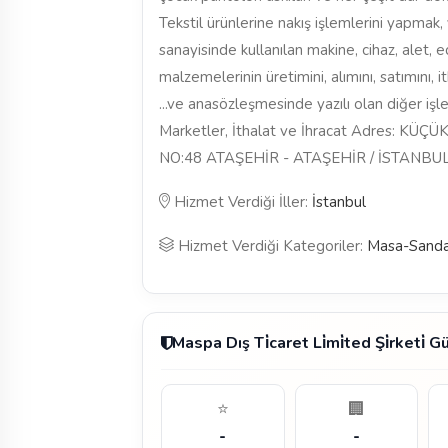
Tekstil ürünlerine nakış işlemlerini yapmak,
sanayisinde kullanılan makine, cihaz, alet, 
malzemelerinin üretimini, alımını, satımını, 
...ve anasözleşmesinde yazılı olan diğer işl
Marketler, İthalat ve İhracat Adres: 
NO:48 ATAŞEHİR - ATAŞEHİR / İSTANBUL
Hizmet Verdiği İller:
İstanbul
Hizmet Verdiği Kategoriler:
Masa-Sanda
Maspa Dış Ti̇caret Li̇mi̇ted Şi̇rketi̇
⭐
🏢
-
-