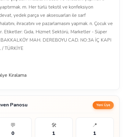
 yaptırmak. m. Her türlü tekstil ve konfeksiyon
edevat, yedek parça ve aksesuarları ile sarf
ithalatını, ihracatını ve pazarlamasını yapmak. n. Çocuk ve
er. Etiketler: Gıda, Hizmet Sektörü, Marketler - Süper
KÜÇÜKBAKKALKÖY MAH. DEREBOYU CAD. NO:3A İÇ KAPI
 / TÜRKİYE
lye Kiralama
 Güven Panosu
Yeni Üye
💬
🛠️
📍
0
1
1