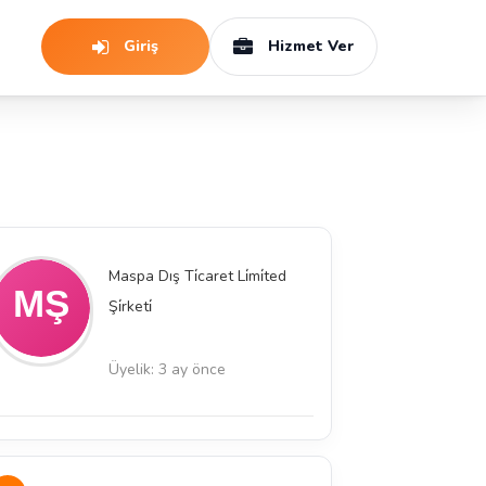
Giriş
Hizmet Ver
Maspa Dış Ti̇caret Li̇mi̇ted
Şi̇rketi̇
Üyelik: 3 ay önce