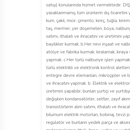
satışı) konularında hizmet vermektedir. D
yasaklanmamış tüm ürünlerin dış ticaretini
kum, çakıl, mıcır, çimento, kireç, tuğla, kire
taş, mermer, yer döşemeleri, boya, nalbur
satımı, ithalatı ve ihracatını ve üretimini y
bayilikler kurmak. b.Her nevi inşaat ve nal
atölye ve fabrika kurmak, kiralamak, kiraya 
yapmak. c.Her türlü nalburiye işleri y
türlü elektrikli ve elektronik kontrol aletler
entegre devre elemanları, mikroçipler ve bun
ve ihracatını yapmak. b. Elektrik ve elektron
üretimini yapabilir, bunları yurtiçi ve yurtdı
değişken kondansatörler, selfler, zayıf akım 
transistörlerin alım satımı, ithalatı ve ihrac
bilumum elektrik motorları, bobinaj, tevzi
regülatör ve bunların yedek parça ve aksesua