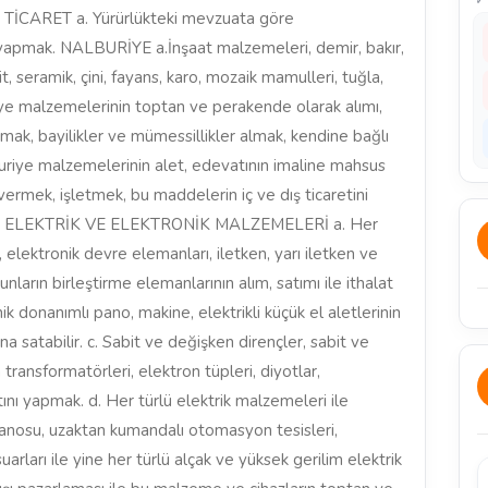
IŞ TİCARET a. Yürürlükteki mevzuata göre
 yapmak. NALBURİYE a.İnşaat malzemeleri, demir, bakır,
mit, seramik, çini, fayans, karo, mozaik mamulleri, tuğla,
iye malzemelerinin toptan ve perakende olarak alımı,
apmak, bayilikler ve mümessillikler almak, kendine bağlı
buriye malzemelerinin alet, edevatının imaline mahsus
vermek, işletmek, bu maddelerin iç ve dış ticaretini
apmak ELEKTRİK VE ELEKTRONİK MALZEMELERİ a. Her
i, elektronik devre elemanları, iletken, yarı iletken ve
ların birleştirme elemanlarının alım, satımı ile ithalat
ik donanımlı pano, makine, elektrikli küçük el aletlerinin
şına satabilir. c. Sabit ve değişken dirençler, sabit ve
transformatörleri, elektron tüpleri, diyotlar,
atını yapmak. d. Her türlü elektrik malzemeleri ile
 panosu, uzaktan kumandalı otomasyon tesisleri,
rları ile yine her türlü alçak ve yüksek gerilim elektrik