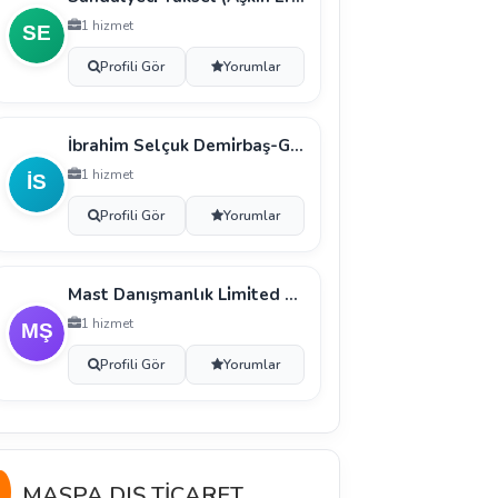
1 hizmet
Profili Gör
Yorumlar
İbrahi̇m Selçuk Demi̇rbaş-Garanti̇ Metal Çeli̇k Sandal
1 hizmet
Profili Gör
Yorumlar
Mast Danışmanlık Li̇mi̇ted Şi̇rketi̇
1 hizmet
Profili Gör
Yorumlar
MASPA DIŞ TİCARET