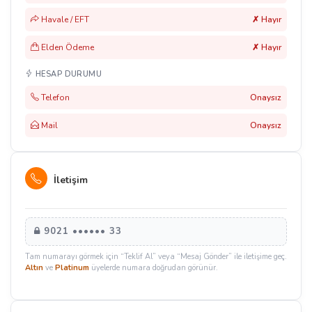
Havale / EFT
✗ Hayır
Elden Ödeme
✗ Hayır
HESAP DURUMU
Telefon
Onaysız
Mail
Onaysız
İletişim
9021 •••••• 33
Tam numarayı görmek için “Teklif Al” veya “Mesaj Gönder” ile iletişime geç.
Altın
ve
Platinum
üyelerde numara doğrudan görünür.