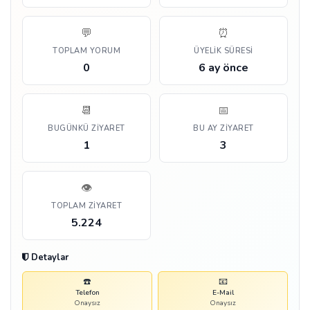
💬
⏰
TOPLAM YORUM
ÜYELIK SÜRESI
0
6 ay önce
📆
📅
BUGÜNKÜ ZIYARET
BU AY ZIYARET
1
3
👁️
TOPLAM ZIYARET
5.224
Detaylar
☎️
📧
Telefon
E-Mail
Onaysız
Onaysız