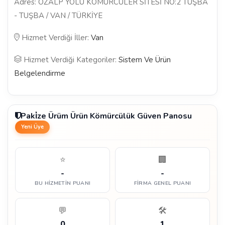
Adres: ÖZALP YOLU KÖMÜRCÜLER SİTESİ NO:2 TUŞBA
- TUŞBA / VAN / TÜRKİYE
Hizmet Verdiği İller:
Van
Hizmet Verdiği Kategoriler:
Sistem Ve Ürün
Belgelendirme
Paki̇ze Ürüm Ürün Kömürcülük Güven Panosu
Yeni Üye
⭐
🏢
-
-
BU HIZMETIN PUANI
FIRMA GENEL PUANI
💬
🛠️
0
1