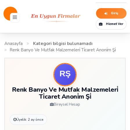
Giriş
Hizmet Ver
Anasayfa
Kategori bilgisi bulunamadı
Renk Banyo Ve Mutfak Malzemeleri̇ Ti̇caret Anoni̇m Şi̇
Renk Banyo Ve Mutfak Malzemeleri̇
Ti̇caret Anoni̇m Şi̇
Bireysel Hesap
Üyelik: 2 ay önce