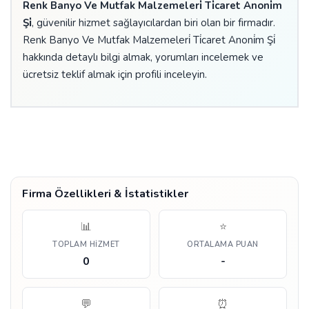
Renk Banyo Ve Mutfak Malzemeleri̇ Ti̇caret Anoni̇m
Şi̇
, güvenilir hizmet sağlayıcılardan biri olan bir firmadır.
Renk Banyo Ve Mutfak Malzemeleri̇ Ti̇caret Anoni̇m Şi̇
hakkında detaylı bilgi almak, yorumları incelemek ve
ücretsiz teklif almak için profili inceleyin.
Firma Özellikleri & İstatistikler
📊
⭐
TOPLAM HIZMET
ORTALAMA PUAN
0
-
💬
⏰