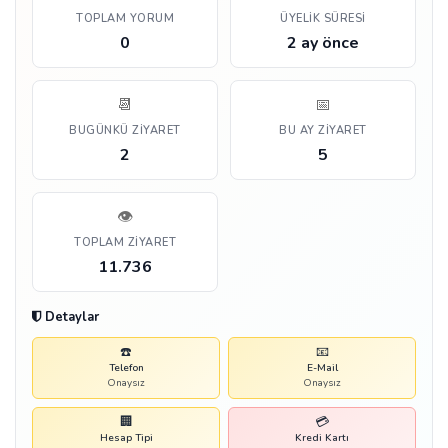
TOPLAM YORUM
ÜYELIK SÜRESI
0
2 ay önce
📆
📅
BUGÜNKÜ ZIYARET
BU AY ZIYARET
2
5
👁️
TOPLAM ZIYARET
11.736
Detaylar
☎️
📧
Telefon
E-Mail
Onaysız
Onaysız
🏢
💳
Hesap Tipi
Kredi Kartı