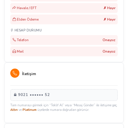
Havale / EFT
✗ Hayır
Elden Ödeme
✗ Hayır
HESAP DURUMU
Telefon
Onaysız
Mail
Onaysız
İletişim
9021 •••••• 52
Tam numarayı görmek için “Teklif Al” veya “Mesaj Gönder” ile iletişime geç.
Altın
ve
Platinum
üyelerde numara doğrudan görünür.