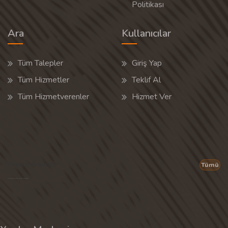
Politikası
Ara
Kullanıcılar
Tüm Talepler
Giriş Yap
Tüm Hizmetler
Teklif Al
Tüm Hizmetverenler
Hizmet Ver
Popüler Aramalar
Tümü
Son 30 günün popüler aramalarından rastgele 20 tanesi gösterilir.