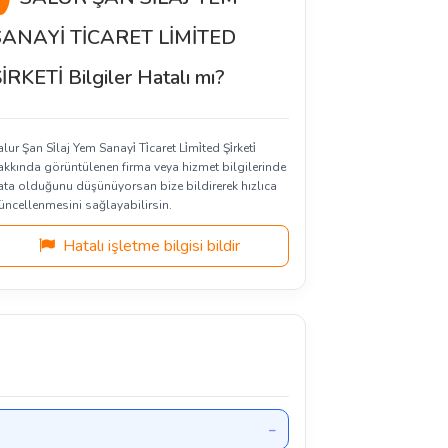
SANAYİ TİCARET LİMİTED
İRKETİ Bilgiler Hatalı mı?
lur Şan Si̇laj Yem Sanayi̇ Ti̇caret Li̇mi̇ted Şi̇rketi̇
akkında görüntülenen firma veya hizmet bilgilerinde
ata olduğunu düşünüyorsan bize bildirerek hızlıca
üncellenmesini sağlayabilirsin.
Hatalı işletme bilgisi bildir