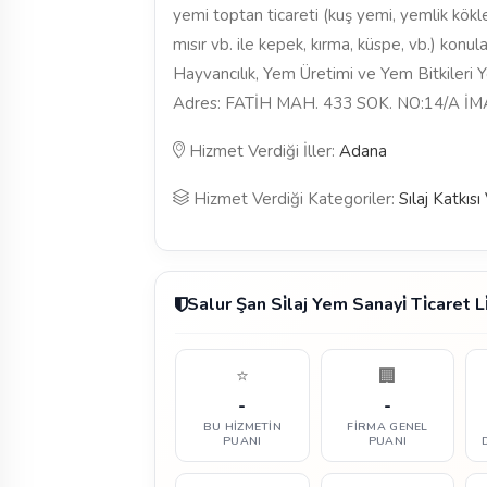
yemi toptan ticareti (kuş yemi, yemlik kökler
mısır vb. ile kepek, kırma, küspe, vb.) konu
Hayvancılık, Yem Üretimi ve Yem Bitkileri Yet
Adres: FATİH MAH. 433 SOK. NO:14/A 
Hizmet Verdiği İller:
Adana
Hizmet Verdiği Kategoriler:
Sılaj Katkıs
Salur Şan Si̇laj Yem Sanayi̇ Ti̇caret L
⭐
🏢
-
-
BU HIZMETIN
FIRMA GENEL
PUANI
PUANI