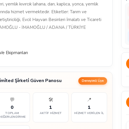
i, yemlik kıvırcık lahana, darı, kaplıca, yonca, yemlik
larında hizmet vermektedir. Etiketler: Tarım ve
iştiriciliği, Evcil Hayvan Besinleri İmalatı ve Ticareti
İMAMOĞLU - İMAMOĞLU / ADANA / TÜRKİYE
ı Ve Ekipmanları
i̇mi̇ted Şi̇rketi̇ Güven Panosu
Deneyimli Üye
💬
🛠️
📍
0
1
1
TOPLAM
AKTIF HIZMET
HIZMET VERILEN İL
DEĞERLENDIRME