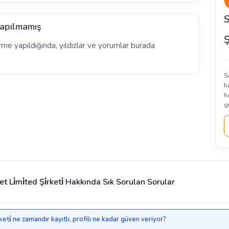
apılmamış
Ş
rme yapıldığında, yıldızlar ve yorumlar burada
Sa
h
h
g
et Li̇mi̇ted Şi̇rketi̇ Hakkında Sık Sorulan Sorular
̇rketi̇ ne zamandır kayıtlı, profili ne kadar güven veriyor?