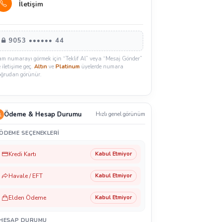
İletişim
9053 •••••• 44
am numarayı görmek için “Teklif Al” veya “Mesaj Gönder”
e iletişime geç.
Altın
ve
Platinum
üyelerde numara
oğrudan görünür.
Ödeme & Hesap Durumu
Hızlı genel görünüm
ÖDEME SEÇENEKLERI
Kredi Kartı
Kabul Etmiyor
Havale / EFT
Kabul Etmiyor
Elden Ödeme
Kabul Etmiyor
HESAP DURUMU