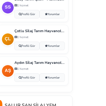
1 hizmet
Profili Gör
Yorumlar
Çotlu Si̇laj Tarım Hayvancılık Sanayi̇ Ve Ti̇caret Li̇
1 hizmet
Profili Gör
Yorumlar
Aydın Si̇laj Tarım Hayvancılık Ve Ti̇caret Li̇mi̇ted Ş
1 hizmet
Profili Gör
Yorumlar
SALUR ŞAN SİLAJ YEM