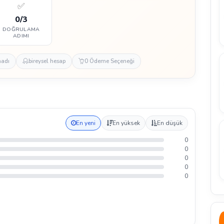
✅
0/3
DOĞRULAMA
ADIMI
madı
bireysel hesap
0 Ödeme Seçeneği
En yeni
En yüksek
En düşük
0
0
0
0
0