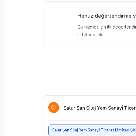
Henüz değerlendirme y
Bu hizmet için ilk değerlendi
listelenecek.
Salur Şan Si̇laj Yem Sanayi̇ Ti̇car
Salur Şan Si̇laj Yem Sanayi̇ Ti̇caret Li̇mi̇ted Şi