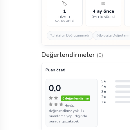
🏷️
📅
1
4 ay önce
HIZMET
ÜYELIK SÜRESI
KATEGORISI
Telefon Doğrulanmadı
E-posta Doğrulan
Değerlendirmeler
(0)
Puan özeti
5★
0,0
4★
3★
2★
0 değerlendirme
1★
Henüz
değerlendirme yok. İlk
puanlama yapıldığında
burada gözükecek.