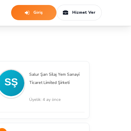
Giriş
Hizmet Ver
Salur Şan Si̇laj Yem Sanayi̇
Ti̇caret Li̇mi̇ted Şi̇rketi̇
Üyelik: 4 ay önce