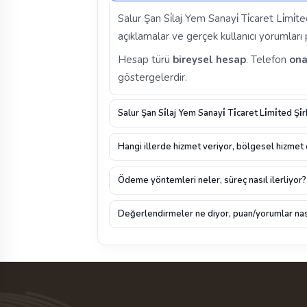
Salur Şan Si̇laj Yem Sanayi̇ Ti̇caret Li̇mi̇
açıklamalar ve gerçek kullanıcı yorumları pr
Hesap türü
bireysel hesap
. Telefon
ona
göstergelerdir.
Salur Şan Si̇laj Yem Sanayi̇ Ti̇caret Li̇mi̇ted Ş
Hangi illerde hizmet veriyor, bölgesel hizmet
Ödeme yöntemleri neler, süreç nasıl ilerliyor?
Değerlendirmeler ne diyor, puan/yorumlar nas