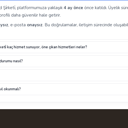
ted Şi̇rketi̇, platformumuza yaklaşık
4 ay önce
önce katıldı. Üyelik sür
ofili daha güvenilir hale getirir.
ysız
, e-posta
onaysız
. Bu doğrulamalar, iletişim sürecinde oluşabil
i̇rketi̇ kaç hizmet sunuyor, öne çıkan hizmetleri neler?
 durumu nasıl?
ıl okunmalı?