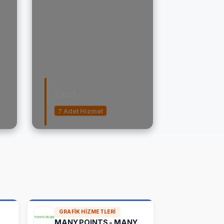
Test
7 Adet Hizmet
GRAFIK HIZMETLERI
MANY POINTS - MANY