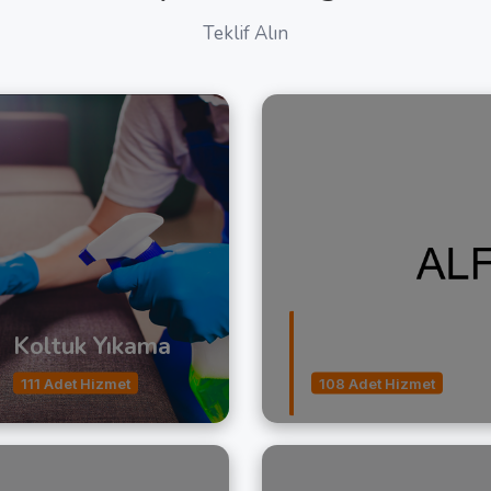
Teklif Alın
Koltuk Yıkama
Asansörlü Nakli
111 Adet Hizmet
108 Adet Hizmet