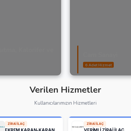
sıtma, Kalorifer ve
Cam Sanayi
6 Adet Hizmet
Verilen Hizmetler
Kullanıcılarımızın Hizmetleri
ZIRAI İLAÇ
ZIRAI İLAÇ
EKREM KARAN-KARAN
VERİMLİ ZİRAİ İLAÇ