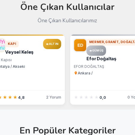
Öne Çıkan Kullanıcılar
Öne Çıkan Kullanıcılarımız
MERMER,GRANIT, DOĞALT
KAPI
ALTIN
GÜMÜŞ
Veysel Keleş
Efor Doğaltaş
 Kapısı
talya / Akseki
EFOR DOĞALTAŞ
Ankara /
★★★★
★★★★
★★★★★
★★★★★
2 Yorum
0 Y
4,8
0,0
En Popüler Kategoriler