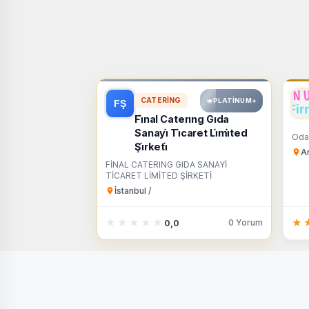
CATERING
PLATINUM+
Fi̇nal Caterıng Gıda
Sanayi̇ Ti̇caret Li̇mi̇ted
Oda
Şi̇rketi̇
An
FİNAL CATERING GIDA SANAYİ
TİCARET LİMİTED ŞİRKETİ
İstanbul /
★★★★★
★★★★★
★
★
0 Yorum
0,0