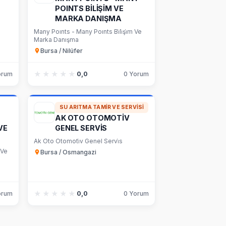
POINTS BİLİŞİM VE
MARKA DANIŞMA
Many Poınts - Many Poınts Bi̇li̇şi̇m Ve
Marka Danışma
Bursa / Nilüfer
★★★★★
★★★★★
orum
0,0
0 Yorum
SU ARITMA TAMIR VE SERVISI
AK OTO OTOMOTİV
VE
GENEL SERVİS
Ak Oto Otomoti̇v Genel Servi̇s
 Ve
Bursa / Osmangazi
★★★★★
★★★★★
orum
0,0
0 Yorum