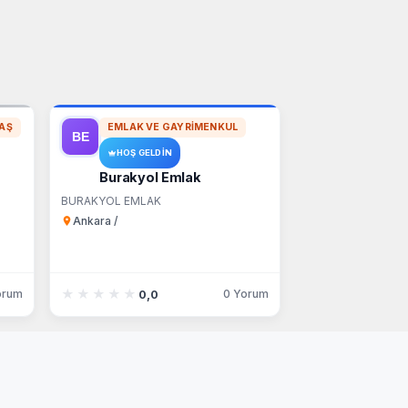
AŞ
EMLAK VE GAYRIMENKUL
HOŞ GELDIN
Burakyol Emlak
BURAKYOL EMLAK
Ankara /
★★★★★
★★★★★
orum
0 Yorum
0,0