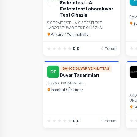
Si̇stemtest - A
Si̇stemtest Laboratuvar
Test Ci̇hazla
RAM
SİSTEMTEST - A SİSTEMTEST
Şa
LABORATUVAR TEST CİHAZLA
Ankara / Yenimahalle
★★★★★
★★★★★
★
★
0,0
0 Yorum
BAHÇE DUVAR VE KILITTAŞ
Duvar Tasarımları
DUVAR TASARIMLARI
İstanbul / Üsküdar
AKD
ÜRÜ
Ga
★★★★★
★★★★★
★
★
0,0
0 Yorum