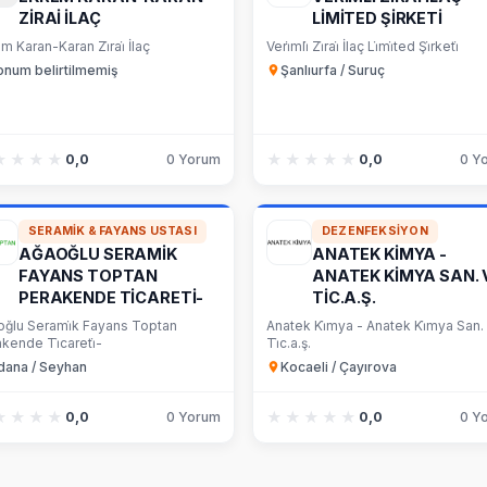
ZİRAİ İLAÇ
LİMİTED ŞİRKETİ
m Karan-Karan Zi̇rai̇ İlaç
Veri̇mli̇ Zi̇rai̇ İlaç Li̇mi̇ted Şi̇rketi̇
onum belirtilmemiş
Şanlıurfa / Suruç
★★★★
★★★★
★★★★★
★★★★★
0,0
0 Yorum
0,0
0 Y
SERAMIK & FAYANS USTASI
DEZENFEKSIYON
AĞAOĞLU SERAMİK
ANATEK KİMYA -
FAYANS TOPTAN
ANATEK KİMYA SAN. 
PERAKENDE TİCARETİ-
TİC.A.Ş.
oğlu Serami̇k Fayans Toptan
Anatek Ki̇mya - Anatek Ki̇mya San.
kende Ti̇careti̇-
Ti̇c.a.ş.
dana / Seyhan
Kocaeli / Çayırova
★★★★
★★★★
★★★★★
★★★★★
0,0
0 Yorum
0,0
0 Y