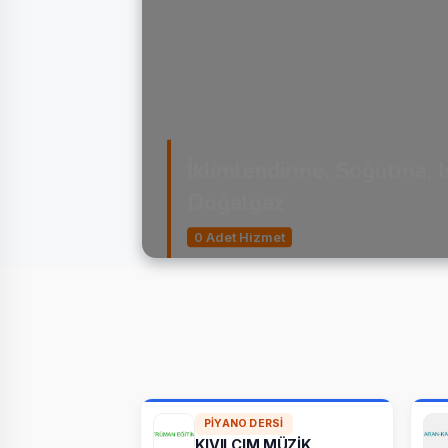
İklimlendirme, Soğutma, I
Doğalgaz
0 Adet Hizmet
PIYANO DERSI
KIVILCIM MÜZİK