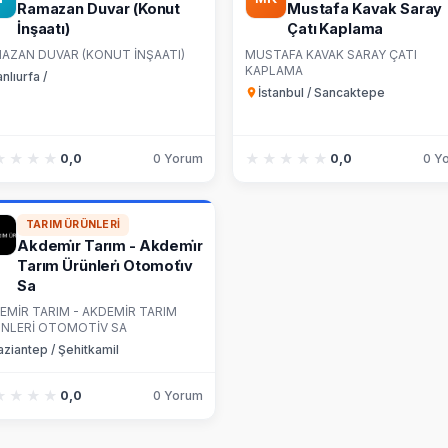
Ramazan Duvar (Konut
Mustafa Kavak Saray
İnşaatı)
Çatı Kaplama
AZAN DUVAR (KONUT İNŞAATI)
MUSTAFA KAVAK SARAY ÇATI
KAPLAMA
nlıurfa /
İstanbul / Sancaktepe
★★★★
★★★★
★★★★★
★★★★★
0,0
0 Yorum
0,0
0 Y
TARIM ÜRÜNLERI
Akdemi̇r Tarım - Akdemi̇r
Tarım Ürünleri̇ Otomoti̇v
Sa
EMİR TARIM - AKDEMİR TARIM
NLERİ OTOMOTİV SA
ziantep / Şehitkamil
★★★★
★★★★
0,0
0 Yorum