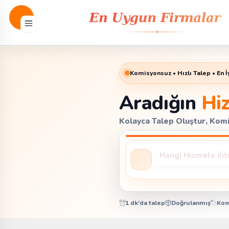
Komisyonsuz • Hızlı Talep • En İy
Aradığın
Hi
Kolayca Talep Oluştur, Komis
1 dk’da talep
Doğrulanmış
Kom