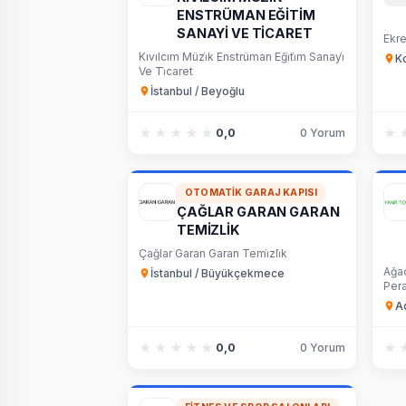
ENSTRÜMAN EĞİTİM
SANAYİ VE TİCARET
Ekre
Kıvılcım Müzi̇k Enstrüman Eği̇ti̇m Sanayi̇
K
Ve Ti̇caret
İstanbul / Beyoğlu
★★★★★
★★★★★
★
★
0,0
0 Yorum
OTOMATIK GARAJ KAPISI
ÇAĞLAR GARAN GARAN
TEMİZLİK
Çağlar Garan Garan Temi̇zli̇k
Ağa
İstanbul / Büyükçekmece
Pera
A
★★★★★
★★★★★
★
★
0,0
0 Yorum