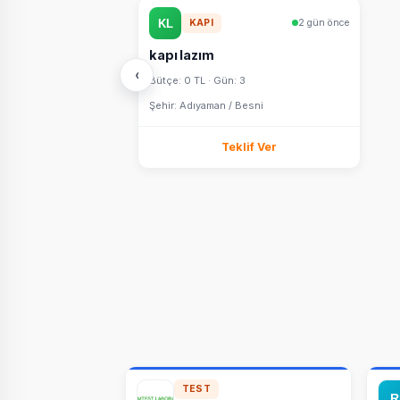
KAPI
2 gün önce
kapı lazım
‹
Bütçe: 0 TL · Gün: 3
Şehir: Adıyaman / Besni
Teklif Ver
TEST