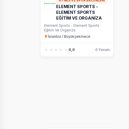
FITNES VE SPOR SALONLARI
ELEMENT SPORTS -
ELEMENT SPORTS
EĞİTİM VE ORGANİZA
Element Sports - Element Sports
Eği̇ti̇m Ve Organi̇za
İstanbul / Büyükçekmece
★★★★★
★★★★★
0,0
0 Yorum