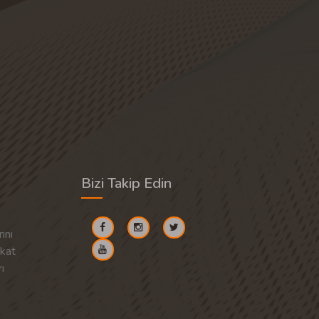
Bizi Takip Edin
ını
akat
ı