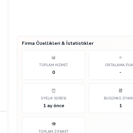
Firma Özellikleri & İstatistikler
📊
⭐
TOPLAM HIZMET
ORTALAMA PU
0
-
⏰
📆
ÜYELIK SÜRESI
BUGÜNKÜ ZIYAR
1 ay önce
1
👁️
TOPLAM ZIYARET