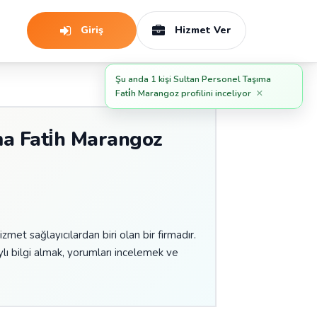
Giriş
Hizmet Ver
Şu anda 1 kişi Sultan Personel Taşıma
×
Fati̇h Marangoz profilini inceliyor
a Fati̇h Marangoz
hizmet sağlayıcılardan biri olan bir firmadır.
ı bilgi almak, yorumları incelemek ve