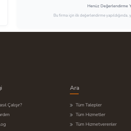
Henüz Değerlendirme 
Bu firma için ilk değerlendirme yapıldığında, 
i
Ara
sıl Çalışır?
Tüm Talepler
ardım
Tüm Hizmetler
log
Tüm Hizmetverenler