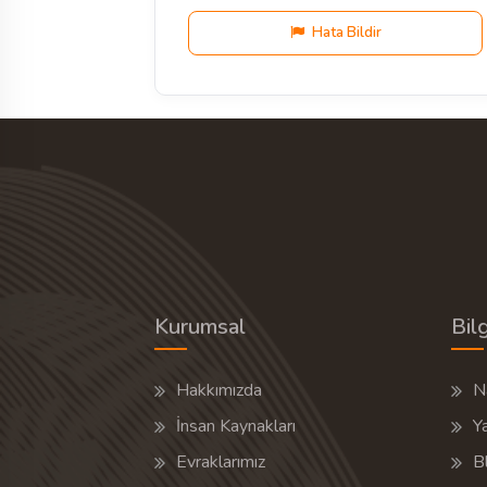
Hata Bildir
Kurumsal
Bilg
Hakkımızda
Na
İnsan Kaynakları
Y
Evraklarımız
B