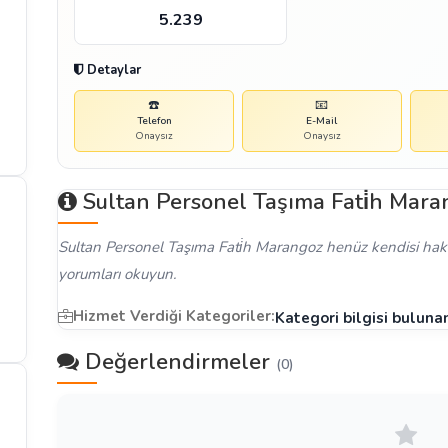
5.239
Detaylar
☎️
📧
Telefon
E-Mail
Onaysız
Onaysız
Sultan Personel Taşıma Fati̇h Mar
Sultan Personel Taşıma Fati̇h Marangoz henüz kendisi hakkı
yorumları okuyun.
Hizmet Verdiği Kategoriler:
Kategori bilgisi bulun
Değerlendirmeler
(0)