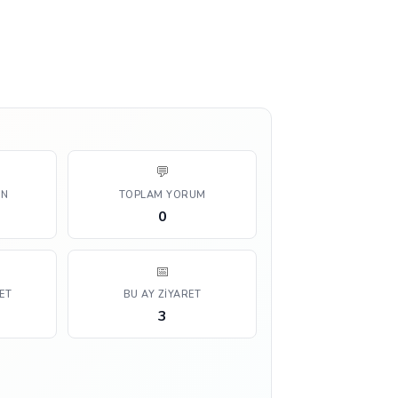
💬
AN
TOPLAM YORUM
0
📅
ET
BU AY ZIYARET
3