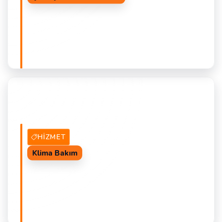
2 Hizmet Veren
TEKLIF AL
Ç
HIZMET
Klima Bakım