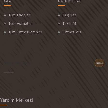
Ara
Kullanıcılar
Tüm Talepler
Giriş Yap
Tüm Hizmetler
Teklif Al
Tüm Hizmetverenler
Hizmet Ver
Popüler Aramalar
Tümü
Son 30 günün popüler aramalarından rastgele 20 tanesi gösterilir.
Yardım Merkezi