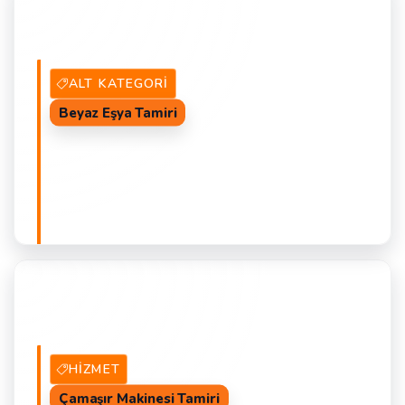
ALT KATEGORI
Beyaz Eşya Tamiri
3 Alt Kategori
GÖZ AT
B
HIZMET
Çamaşır Makinesi Tamiri