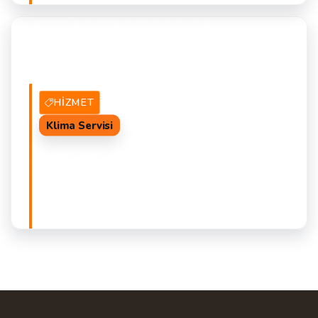
22 Hizmet Veren
TEKLIF AL
K
HIZMET
Klima Servisi
0 Hizmet Veren
TEKLIF AL
K