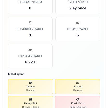
TOPLAM YORUM
ÜYELIK SÜRESI
0
2 ay önce
📆
📅
BUGÜNKÜ ZIYARET
BU AY ZIYARET
1
5
👁️
TOPLAM ZIYARET
6.223
Detaylar
☎️
📧
Telefon
E-Mail
Onaysız
Onaysız
🏢
💳
Hesap Tipi
Kredi Kartı
Bireysel Hesap
Kabul Etmiyor