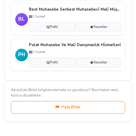
Best Muhasebe Serbest Muhasebeci̇ Mali̇ Müşavi̇rli̇k L
1 hizmet
Profil
Yorumlar
Polat Muhasebe Ve Mali̇ Danışmanlık Hi̇zmetleri̇
1 hizmet
Profil
Yorumlar
Abdullah Bi̇ni̇ci̇ bilgilerinde hata mı gördünüz? Bize haber verin,
hızlıca düzeltelim.
Hata Bildir