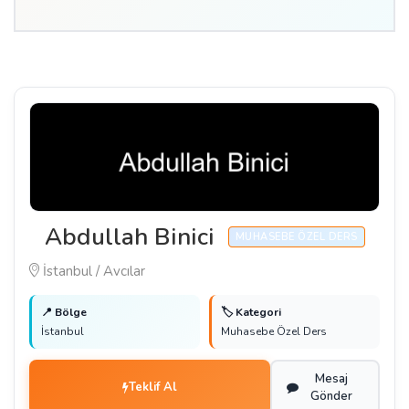
Abdullah Binici
MUHASEBE ÖZEL DERS
İstanbul / Avcılar
📍 Bölge
🏷️ Kategori
İstanbul
Muhasebe Özel Ders
Mesaj
Teklif Al
Gönder