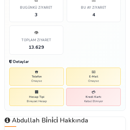
📆
📅
BUGÜNKÜ ZIYARET
BU AY ZIYARET
3
4
👁️
TOPLAM ZIYARET
13.629
Detaylar
☎️
📧
Telefon
E-Mail
Onaysız
Onaysız
🏢
💳
Hesap Tipi
Kredi Kartı
Bireysel Hesap
Kabul Etmiyor
Abdullah Bi̇ni̇ci̇ Hakkında