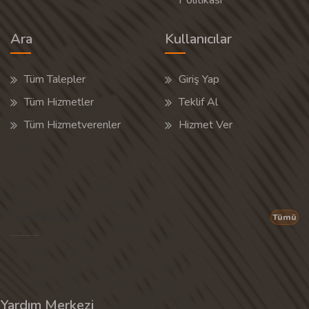
Politikası
Ara
Kullanıcılar
Tüm Talepler
Giriş Yap
Tüm Hizmetler
Teklif Al
Tüm Hizmetverenler
Hizmet Ver
Popüler Aramalar
Tümü
Son 30 günün popüler aramalarından rastgele 20 tanesi gösterilir.
Yardım Merkezi