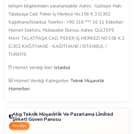
iletişim bilgilerinden yararlanılabilir Adres : Gültepe Mah.
Talatpaşa Cad. Peker İş Merkezi No:156 K.3 D.302
Kağıthane/İstanbul Telefon : +90 216 *** 16 11 Etiketler:
Hizmet Sektörü, Muhasebe Bürosu Adres: GÜLTEPE
MAH. TALATPAŞA CAD. PEKER İŞ MERKEZİ NO:156 K.3
D.302 KAĞITHANE - KAĞITHANE / İSTANBUL /
TÜRKİYE
Hizmet Verdiği İller:
İstanbul
Hizmet Verdiği Kategoriler:
Teknik Müşavirlik
Hizmetleri
Abg Tekni̇k Müşavi̇rli̇k Ve Pazarlama Li̇mi̇ted
Şi̇rketi̇ Güven Panosu
Yeni Üye