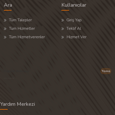
Ara
Kullanıcılar
Tüm Talepler
Giriş Yap
Tüm Hizmetler
Teklif Al
Tüm Hizmetverenler
Hizmet Ver
Popüler Aramalar
Tümü
Son 30 günün popüler aramalarından rastgele 20 tanesi gösterilir.
Yardım Merkezi