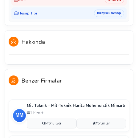
Hesap Tipi
bireysel hesap
Hakkında
Benzer Firmalar
Mi̇l Tekni̇k - Mi̇l-Tekni̇k Hari̇ta Mühendi̇sli̇k Mi̇marlı
1 hizmet
Profili Gör
Yorumlar