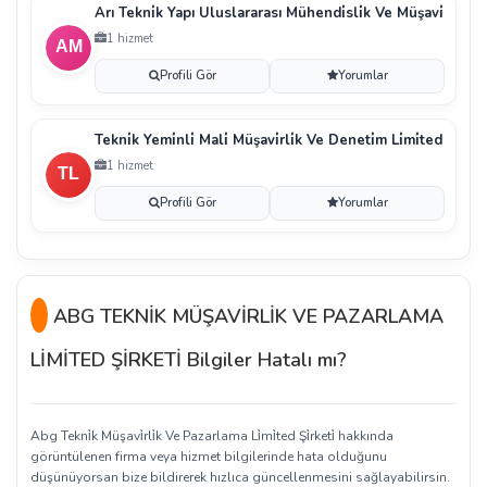
Arı Tekni̇k Yapı Uluslararası Mühendi̇sli̇k Ve Müşavi̇
1 hizmet
Profili Gör
Yorumlar
Tekni̇k Yemi̇nli̇ Mali̇ Müşavi̇rli̇k Ve Deneti̇m Li̇mi̇ted
1 hizmet
Profili Gör
Yorumlar
ABG TEKNİK MÜŞAVİRLİK VE PAZARLAMA
LİMİTED ŞİRKETİ Bilgiler Hatalı mı?
Abg Tekni̇k Müşavi̇rli̇k Ve Pazarlama Li̇mi̇ted Şi̇rketi̇ hakkında
görüntülenen firma veya hizmet bilgilerinde hata olduğunu
düşünüyorsan bize bildirerek hızlıca güncellenmesini sağlayabilirsin.