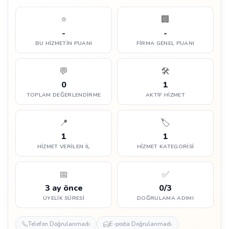
⭐
🏢
-
-
BU HIZMETIN PUANI
FIRMA GENEL PUANI
💬
🛠️
0
1
TOPLAM DEĞERLENDIRME
AKTIF HIZMET
📍
🏷️
1
1
HIZMET VERILEN İL
HIZMET KATEGORISI
📅
✅
3 ay önce
0/3
ÜYELIK SÜRESI
DOĞRULAMA ADIMI
Telefon Doğrulanmadı
E-posta Doğrulanmadı