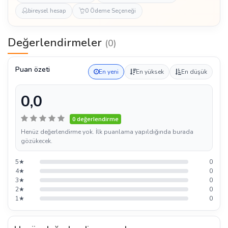
bireysel hesap
0 Ödeme Seçeneği
Değerlendirmeler
(0)
Puan özeti
En yeni
En yüksek
En düşük
0,0
0 değerlendirme
Henüz değerlendirme yok. İlk puanlama yapıldığında burada
gözükecek.
5★
0
4★
0
3★
0
2★
0
1★
0