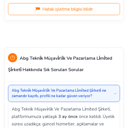
Hatalı işletme bilgisi bildir
Abg Tekni̇k Müşavi̇rli̇k Ve Pazarlama Li̇mi̇ted
Şi̇rketi̇ Hakkında Sık Sorulan Sorular
Abg Tekni̇k Müşavi̇rli̇k Ve Pazarlama Li̇mi̇ted Şi̇rketi̇ ne
zamandır kayıtlı, profili ne kadar güven veriyor?
Abg Tekni̇k Müşavi̇rli̇k Ve Pazarlama Li̇mi̇ted Şi̇rketi̇,
platformumuza yaklaşık
3 ay önce
önce katıldı. Üyelik
süresi uzadıkça; güncel hizmetler, açıklamalar ve