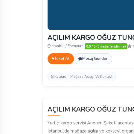
AÇILIM KARGO OĞUZ TUN
İstanbul / Esenyurt
0,0 / 5 (0 değerlendirme)
Teklif Al
Mesaj Gönder
Kategori: Mağaza Açılışı Ve Kokteyl
AÇILIM KARGO OĞUZ TUN
Yurtiçi kargo servisi Anonim Şirketi acentası 
İstanbul'da mağaza açılışı ve kokteyl organ