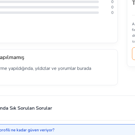
T
0
0
0
A
f
d
s
apılmamış
rme yapıldığında, yıldızlar ve yorumlar burada
nda Sık Sorulan Sorular
profili ne kadar güven veriyor?