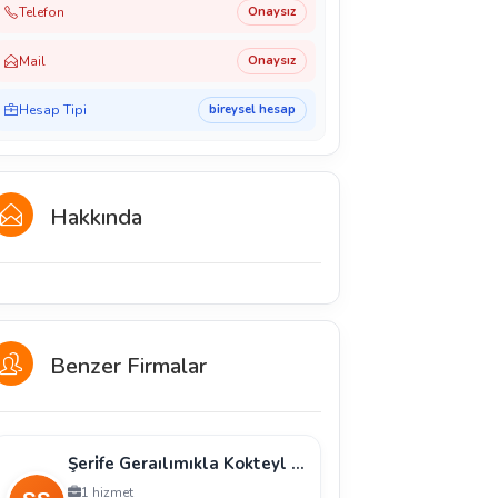
Telefon
Onaysız
Mail
Onaysız
Hesap Tipi
bireysel hesap
Hakkında
Benzer Firmalar
Şeri̇fe Geraılımıkla Kokteyl Ses Işık Görüntüleme S
1 hizmet