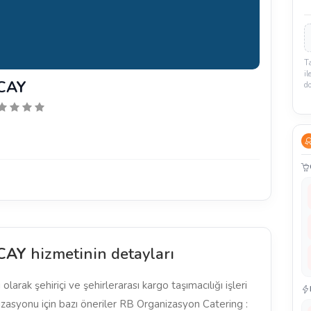
T
il
CAY
d
CAY
hizmetinin detayları
olarak şehiriçi ve şehirlerarası kargo taşımacılığı işleri
izasyonu için bazı öneriler RB Organizasyon Catering :