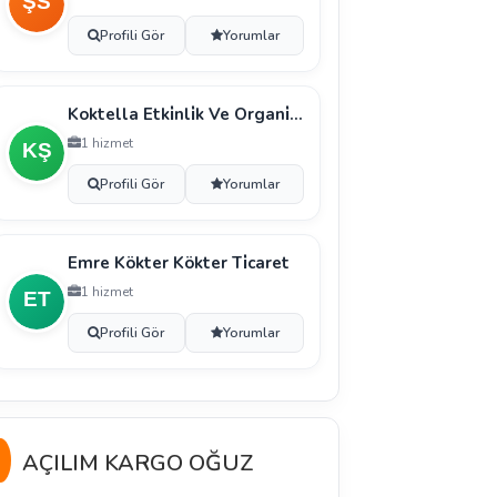
Profili Gör
Yorumlar
Koktella Etki̇nli̇k Ve Organi̇zasyon Anoni̇m Şi̇rketi̇
1 hizmet
Profili Gör
Yorumlar
Emre Kökter Kökter Ti̇caret
1 hizmet
Profili Gör
Yorumlar
AÇILIM KARGO OĞUZ