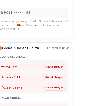
9021 •••••• 93
am numarayı görmek için “Teklif Al” veya “Mesaj Gönder”
e iletişime geç.
Altın
ve
Platinum
üyelerde numara
oğrudan görünür.
Ödeme & Hesap Durumu
Hızlı genel görünüm
ÖDEME SEÇENEKLERI
Kredi Kartı
Kabul Etmiyor
Havale / EFT
Kabul Etmiyor
Elden Ödeme
Kabul Etmiyor
HESAP DURUMU