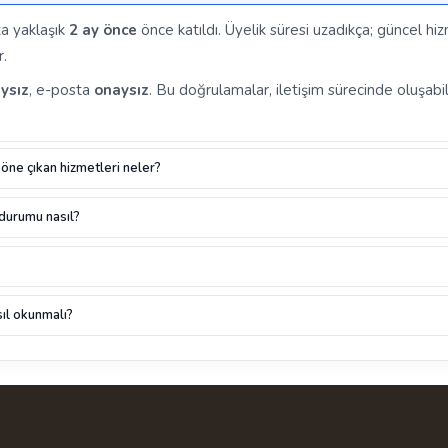
a yaklaşık
2 ay önce
önce katıldı. Üyelik süresi uzadıkça; güncel hiz
r.
ysız
, e-posta
onaysız
. Bu doğrulamalar, iletişim sürecinde oluşabil
öne çıkan hizmetleri neler?
 durumu nasıl?
ıl okunmalı?