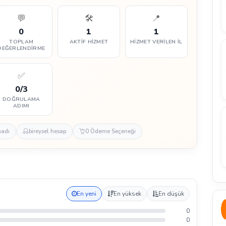
💬
🛠️
📍
0
1
1
TOPLAM
AKTIF HIZMET
HIZMET VERILEN İL
DEĞERLENDIRME
✅
0/3
DOĞRULAMA
ADIMI
madı
bireysel hesap
0 Ödeme Seçeneği
En yeni
En yüksek
En düşük
0
0