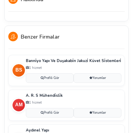
Benzer Firmalar
Banni̇yo Yapı Ve Duşakabi̇n Jakuzi̇ Küvet Si̇stemleri̇
1 hizmet
Profili Gör
Yorumlar
A. R. S Mühendi̇sli̇k
1 hizmet
Profili Gör
Yorumlar
Aydınel Yapı