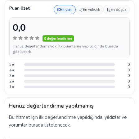
Puan özeti
En yeni
En yüksek
En düşük
0,0
0 değerlendirme
Henüz değerlendirme yok. İlk puanlama yapıldığında burada
gözükecek.
5★
0
4★
0
3★
0
2★
0
1★
0
Henüz değerlendirme yapılmamış
Bu hizmet için ilk değerlendirme yapıldığında, yıldızlar ve
yorumlar burada listelenecek.