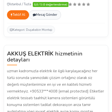
İstanbul / Tuzla
0,0 / 5 (0 değerlendirme)
Teklif Al
Mesaj Gönder
Kategori: Duşakabin Montajı
AKKUŞ ELEKTRİK
hizmetinin
detayları
uzman kadromuzla elektrik ile ilgili karşılaşacağınız her
türlü sorunda yanınızdaki çözüm ortağınız olarak siz
değerli müşterilerimize en iyi ve en kaliteli hizmeti
vermekteyiz. +90533***4008 [email protected] Etiketler
elektrik tesisatı taahhüt kamera sistemleri görüntülü
konuşma sistemleri tadilat dekorasyon arıza tamir
aydınlatma işleri inşaat elektrik avize korniş montajı