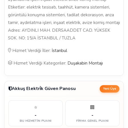
Etiketler: elektrik tesisatı, taahhüt, kamera sistemleri,
görüntülü konuşma sistemleri, tadilat dekorasyon, arıza
tamir, aydınlatma işleri, inşaat elektrik, avize korniş montajı
Adres: AYDINLI MAH. DERSAADDET CAD. YÜKSEK
SOK. NO: 15/A İSTANBUL / TUZLA
Hizmet Verdiği İller:
İstanbul
Hizmet Verdiği Kategoriler:
Duşakabin Montajı
Akkuş Elektri̇k Güven Panosu
Yeni Üye
⭐
🏢
-
-
BU HIZMETIN PUANI
FIRMA GENEL PUANI