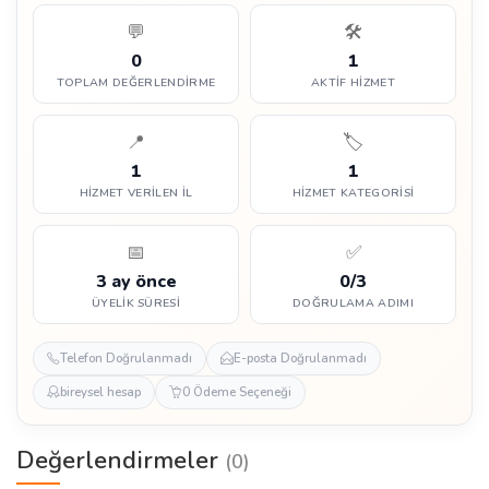
💬
🛠️
0
1
TOPLAM DEĞERLENDIRME
AKTIF HIZMET
📍
🏷️
1
1
HIZMET VERILEN İL
HIZMET KATEGORISI
📅
✅
3 ay önce
0/3
ÜYELIK SÜRESI
DOĞRULAMA ADIMI
Telefon Doğrulanmadı
E-posta Doğrulanmadı
bireysel hesap
0 Ödeme Seçeneği
Değerlendirmeler
(0)