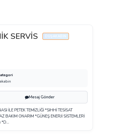
İK SERVİS
DUŞAKABIN
Kategori
akabin
Mesaj Gönder
ASI İLE PETEK TEMİZLİĞİ *SIHHİ TESİSAT
AZ BAKIM ONARIM *GÜNEŞ ENERJİ SİSTEMLERİ
) *D…