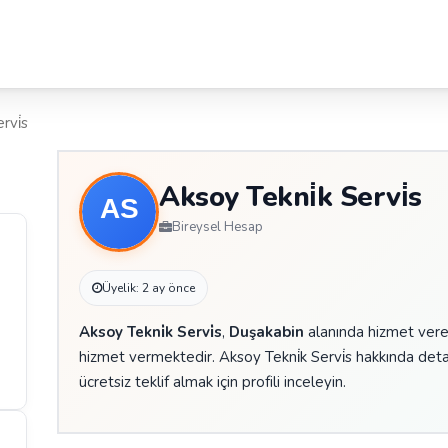
rvi̇s
Aksoy Tekni̇k Servi̇s
Bireysel Hesap
Üyelik: 2 ay önce
Aksoy Tekni̇k Servi̇s
,
Duşakabin
alanında hizmet vere
hizmet vermektedir. Aksoy Tekni̇k Servi̇s hakkında deta
ücretsiz teklif almak için profili inceleyin.