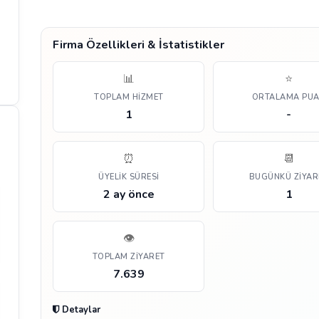
Firma Özellikleri & İstatistikler
📊
⭐
TOPLAM HIZMET
ORTALAMA PU
1
-
⏰
📆
ÜYELIK SÜRESI
BUGÜNKÜ ZIYAR
2 ay önce
1
👁️
TOPLAM ZIYARET
7.639
Detaylar