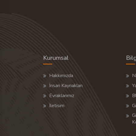
Kurumsal
Bilg
Hakkımızda
Na
İnsan Kaynakları
Y
Evraklarımız
B
İletisim
Gi
Gi
K