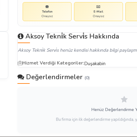
☎️
📧
Telefon
E-Mail
Onaysız
Onaysız
Aksoy Tekni̇k Servi̇s Hakkında
Aksoy Tekni̇k Servi̇s henüz kendisi hakkında bilgi paylaşma
Hizmet Verdiği Kategoriler:
Duşakabin
Değerlendirmeler
(0)
Henüz Değerlendirme 
Bu firma için ilk değerlendirme yapıldığında, 