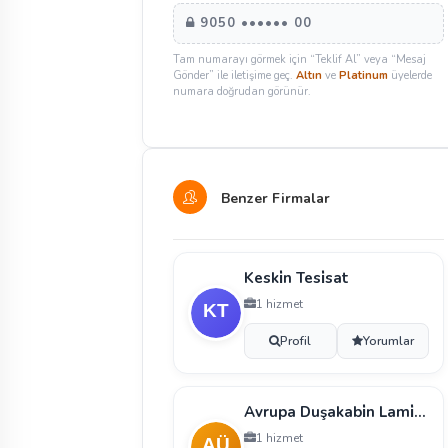
9050 •••••• 00
Tam numarayı görmek için “Teklif Al” veya “Mesaj
Gönder” ile iletişime geç.
Altın
ve
Platinum
üyelerde
numara doğrudan görünür.
Benzer Firmalar
Keski̇n Tesi̇sat
1 hizmet
Profil
Yorumlar
Avrupa Duşakabi̇n Lami̇ne Cam Ve Cam Ürünleri̇ Üreti̇m
1 hizmet