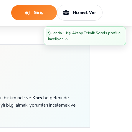
Giriş
Hizmet Ver
Şu anda 1 kişi Aksoy Tekni̇k Servi̇s profilini
×
inceliyor
n bir firmadır ve
Kars
bölgelerinde
ylı bilgi almak, yorumları incelemek ve