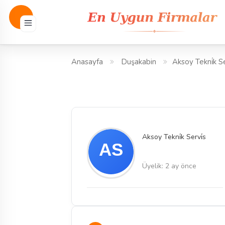
Anasayfa
Duşakabin
Aksoy Tekni̇k Se
Aksoy Tekni̇k Servi̇s
Üyelik: 2 ay önce