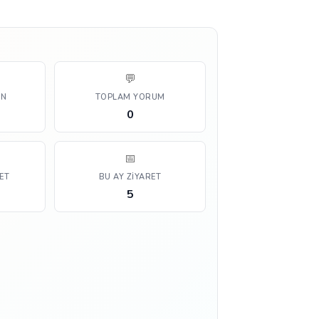
💬
AN
TOPLAM YORUM
0
📅
ET
BU AY ZIYARET
5