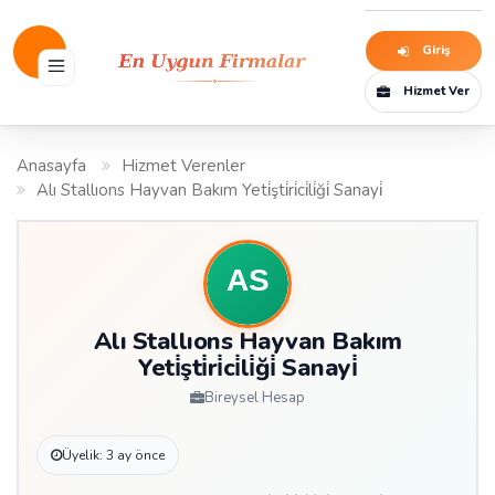
Giriş
Hizmet Ver
Anasayfa
Hizmet Verenler
Alı Stallıons Hayvan Bakım Yeti̇şti̇ri̇ci̇li̇ği̇ Sanayi̇
Alı Stallıons Hayvan Bakım
Yeti̇şti̇ri̇ci̇li̇ği̇ Sanayi̇
Bireysel Hesap
Üyelik: 3 ay önce