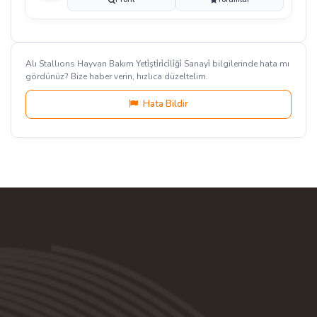
Alı Stallıons Hayvan Bakım Yeti̇şti̇ri̇ci̇li̇ği̇ Sanayi̇ bilgilerinde hata mı
gördünüz? Bize haber verin, hızlıca düzeltelim.
Hata Bildir