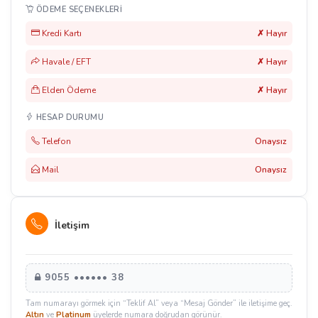
ÖDEME SEÇENEKLERI
Kredi Kartı
✗ Hayır
Havale / EFT
✗ Hayır
Elden Ödeme
✗ Hayır
HESAP DURUMU
Telefon
Onaysız
Mail
Onaysız
İletişim
9055 •••••• 38
Tam numarayı görmek için “Teklif Al” veya “Mesaj Gönder” ile iletişime geç.
Altın
ve
Platinum
üyelerde numara doğrudan görünür.