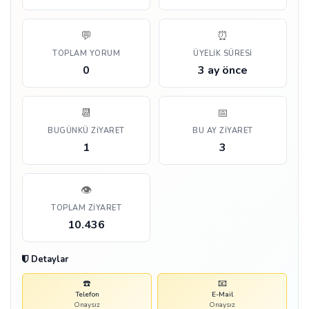
💬
⏰
TOPLAM YORUM
ÜYELIK SÜRESI
0
3 ay önce
📆
📅
BUGÜNKÜ ZIYARET
BU AY ZIYARET
1
3
👁️
TOPLAM ZIYARET
10.436
Detaylar
☎️
📧
Telefon
E-Mail
Onaysız
Onaysız