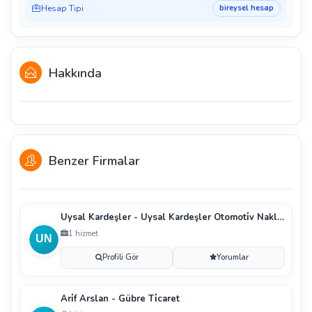
Hesap Tipi
bireysel hesap
Hakkında
Benzer Firmalar
Uysal Kardeşler - Uysal Kardeşler Otomoti̇v Nakli̇ye
1 hizmet
Profili Gör
Yorumlar
Ari̇f Arslan - Gübre Ti̇caret