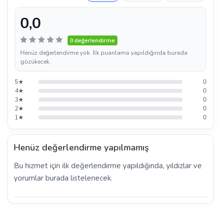
0,0
0 değerlendirme
Henüz değerlendirme yok. İlk puanlama yapıldığında burada
gözükecek.
5★
0
4★
0
3★
0
2★
0
1★
0
Henüz değerlendirme yapılmamış
Bu hizmet için ilk değerlendirme yapıldığında, yıldızlar ve
yorumlar burada listelenecek.