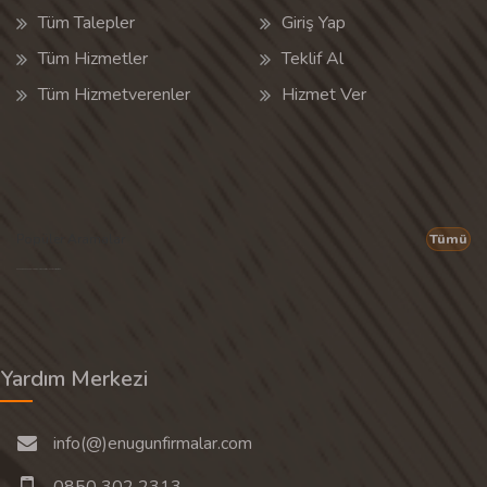
Tüm Talepler
Giriş Yap
Tüm Hizmetler
Teklif Al
Tüm Hizmetverenler
Hizmet Ver
Popüler Aramalar
Tümü
Son 30 günün popüler aramalarından rastgele 20 tanesi gösterilir.
Yardım Merkezi
info(@)enugunfirmalar.com
0850 302 2313