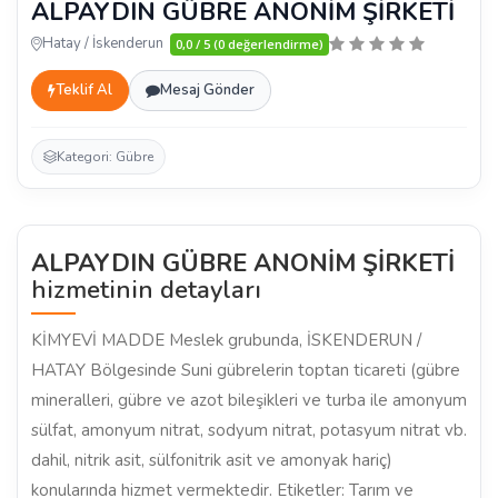
ALPAYDIN GÜBRE ANONİM ŞİRKETİ
Hatay / İskenderun
0,0 / 5 (0 değerlendirme)
Teklif Al
Mesaj Gönder
Kategori: Gübre
ALPAYDIN GÜBRE ANONİM ŞİRKETİ
hizmetinin detayları
KİMYEVİ MADDE Meslek grubunda, İSKENDERUN /
HATAY Bölgesinde Suni gübrelerin toptan ticareti (gübre
mineralleri, gübre ve azot bileşikleri ve turba ile amonyum
sülfat, amonyum nitrat, sodyum nitrat, potasyum nitrat vb.
dahil, nitrik asit, sülfonitrik asit ve amonyak hariç)
konularında hizmet vermektedir. Etiketler: Tarım ve