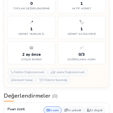
0
1
TOPLAM DEĞERLENDIRME
AKTIF HIZMET
📍
🏷️
1
1
HIZMET VERILEN İL
HIZMET KATEGORISI
📅
✅
2 ay önce
0/3
ÜYELIK SÜRESI
DOĞRULAMA ADIMI
Telefon Doğrulanmadı
E-posta Doğrulanmadı
bireysel hesap
0 Ödeme Seçeneği
Değerlendirmeler
(0)
Puan özeti
En yeni
En yüksek
En düşük