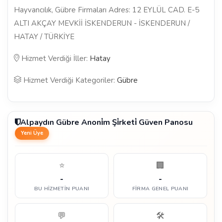
Hayvancılık, Gübre Firmaları Adres: 12 EYLÜL CAD. E-5
ALTI AKÇAY MEVKİİ İSKENDERUN - İSKENDERUN /
HATAY / TÜRKİYE
Hizmet Verdiği İller:
Hatay
Hizmet Verdiği Kategoriler:
Gübre
Alpaydın Gübre Anoni̇m Şi̇rketi̇ Güven Panosu
Yeni Üye
⭐
🏢
-
-
BU HIZMETIN PUANI
FIRMA GENEL PUANI
💬
🛠️