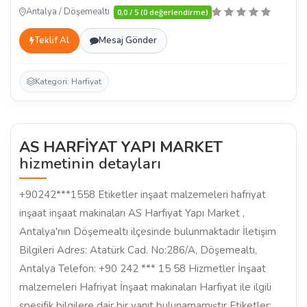
Antalya / Döşemealtı
0,0 / 5 (0 değerlendirme)
Teklif Al
Mesaj Gönder
Kategori: Harfiyat
AS HARFİYAT YAPI MARKET
hizmetinin detayları
+90242***1558 Etiketler inşaat malzemeleri hafriyat
inşaat inşaat makinaları AS Harfiyat Yapı Market ,
Antalya'nın Döşemealtı ilçesinde bulunmaktadır İletişim
Bilgileri Adres: Atatürk Cad. No:286/A, Döşemealtı,
Antalya Telefon: +90 242 *** 15 58 Hizmetler İnşaat
malzemeleri Hafriyat İnşaat makinaları Harfiyat ile ilgili
spesifik bilgilere dair bir yanıt bulunamamıştır Etiketler: