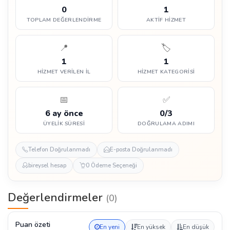
0
1
TOPLAM DEĞERLENDIRME
AKTIF HIZMET
📍
🏷️
1
1
HIZMET VERILEN İL
HIZMET KATEGORISI
📅
✅
6 ay önce
0/3
ÜYELIK SÜRESI
DOĞRULAMA ADIMI
Telefon Doğrulanmadı
E-posta Doğrulanmadı
bireysel hesap
0 Ödeme Seçeneği
Değerlendirmeler
(0)
Puan özeti
En yeni
En yüksek
En düşük