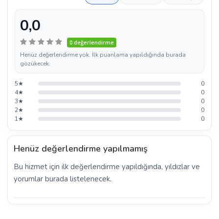
0,0
0 değerlendirme
Henüz değerlendirme yok. İlk puanlama yapıldığında burada
gözükecek.
5★
0
4★
0
3★
0
2★
0
1★
0
Henüz değerlendirme yapılmamış
Bu hizmet için ilk değerlendirme yapıldığında, yıldızlar ve
yorumlar burada listelenecek.