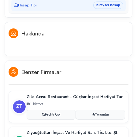
Hesap Tipi
bireysel hesap
Hakkında
Benzer Firmalar
Zi̇le Acısu Restaurant - Güçkar İnşaat Harfi̇yat Tur
1 hizmet
Profili Gör
Yorumlar
Zi̇yaoğlulları İnşaat Ve Harfi̇yat San. Ti̇c. Ltd. Şt