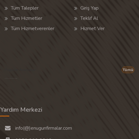
Tüm Talepler
Giriş Yap
Tüm Hizmetler
Teklif Al
Tüm Hizmetverenler
Hizmet Ver
Popüler Aramalar
Tümü
Son 30 günün popüler aramalarından rastgele 20 tanesi gösterilir.
Yardım Merkezi
info(@)enugunfirmalar.com