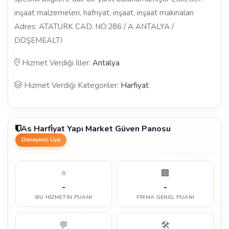
inşaat malzemeleri, hafriyat, inşaat, inşaat makinaları
Adres: ATATÜRK CAD. NO:286 / A ANTALYA /
DÖŞEMEALTI
Hizmet Verdiği İller:
Antalya
Hizmet Verdiği Kategoriler:
Harfiyat
As Harfi̇yat Yapı Market Güven Panosu
Deneyimli Üye
⭐
🏢
-
-
BU HIZMETIN PUANI
FIRMA GENEL PUANI
💬
🛠️