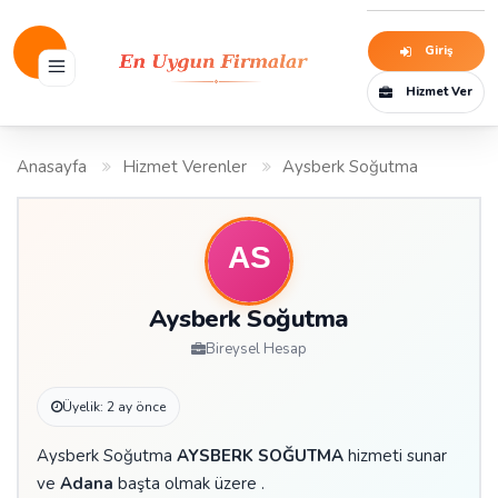
Giriş
Hizmet Ver
Anasayfa
Hizmet Verenler
Aysberk Soğutma
Aysberk Soğutma
Bireysel Hesap
Üyelik: 2 ay önce
Aysberk Soğutma
AYSBERK SOĞUTMA
hizmeti sunar
ve
Adana
başta olmak üzere .