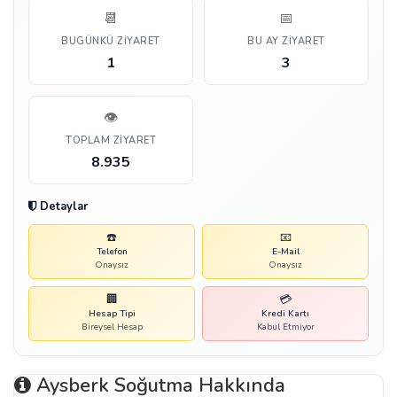
📆
📅
BUGÜNKÜ ZIYARET
BU AY ZIYARET
1
3
👁️
TOPLAM ZIYARET
8.935
Detaylar
☎️
📧
Telefon
E-Mail
Onaysız
Onaysız
🏢
💳
Hesap Tipi
Kredi Kartı
Bireysel Hesap
Kabul Etmiyor
Aysberk Soğutma Hakkında