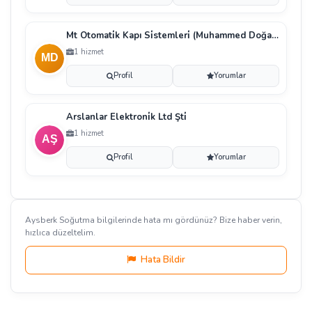
Mt Otomati̇k Kapı Si̇stemleri̇ (Muhammed Doğanay)
1 hizmet
Profil
Yorumlar
Arslanlar Elektroni̇k Ltd Şti̇
1 hizmet
Profil
Yorumlar
Aysberk Soğutma bilgilerinde hata mı gördünüz? Bize haber verin,
hızlıca düzeltelim.
Hata Bildir