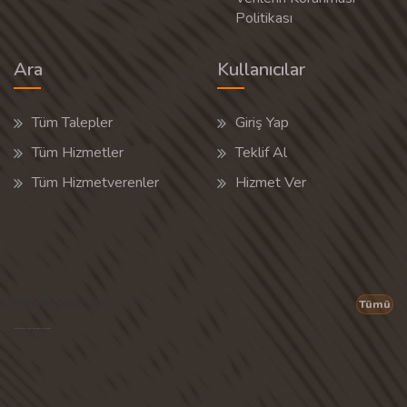
Politikası
Ara
Kullanıcılar
Tüm Talepler
Giriş Yap
Tüm Hizmetler
Teklif Al
Tüm Hizmetverenler
Hizmet Ver
Popüler Aramalar
Tümü
Son 30 günün popüler aramalarından rastgele 20 tanesi gösterilir.