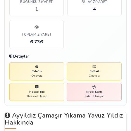
BUGÜNKÜ ZIYARET
BU AY ZIYARET
1
4
👁️
TOPLAM ZIYARET
6.736
Detaylar
☎️
📧
Telefon
E-Mail
Onaysız
Onaysız
🏢
💳
Hesap Tipi
Kredi Kartı
Bireysel Hesap
Kabul Etmiyor
Ayyıldız Çamaşır Yıkama Yavuz Yıldız
Hakkında