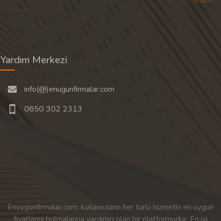
Son 30 günün popüler aramalarından rastgele 20 tanesi gösterilir.
Yardım Merkezi
info(@)enugunfirmalar.com
0850 302 2313
Enuygunfirmalar.com, kullanıcıların her türlü hizmetin en uygun
fiyatlarını bulmalarına yardımcı olan bir platformudur. En iyi