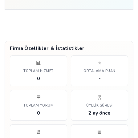
Firma Özellikleri & İstatistikler
📊
⭐
TOPLAM HIZMET
ORTALAMA PUAN
0
-
💬
⏰
TOPLAM YORUM
ÜYELIK SÜRESI
0
2 ay önce
📆
📅