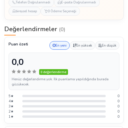
Telefon Doğrulanmadı
E-posta Doğrulanmadı
bireysel hesap
0 Ödeme Seçeneği
Değerlendirmeler
(0)
Puan özeti
En yeni
En yüksek
En düşük
0,0
0 değerlendirme
Henüz değerlendirme yok. İlk puanlama yapıldığında burada
gözükecek.
5★
0
4★
0
3★
0
2★
0
1★
0