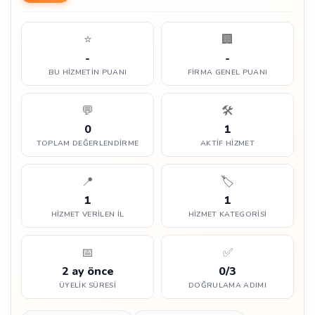
⭐
🏢
-
-
BU HIZMETIN PUANI
FIRMA GENEL PUANI
💬
🛠️
0
1
TOPLAM DEĞERLENDIRME
AKTIF HIZMET
📍
🏷️
1
1
HIZMET VERILEN İL
HIZMET KATEGORISI
📅
✅
2 ay önce
0/3
ÜYELIK SÜRESI
DOĞRULAMA ADIMI