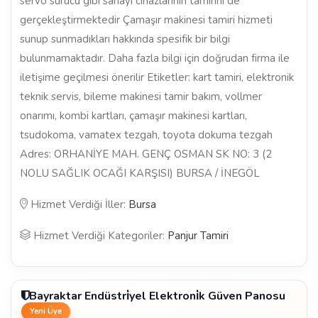
servo sürücü gibi sanayi cihazlarının tamirini de
gerçekleştirmektedir Çamaşır makinesi tamiri hizmeti
sunup sunmadıkları hakkında spesifik bir bilgi
bulunmamaktadır. Daha fazla bilgi için doğrudan firma ile
iletişime geçilmesi önerilir Etiketler: kart tamiri, elektronik
teknik servis, bileme makinesi tamir bakım, vollmer
onarımı, kombi kartları, çamaşır makinesi kartları,
tsudokoma, vamatex tezgah, toyota dokuma tezgah
Adres: ORHANİYE MAH. GENÇ OSMAN SK NO: 3 (2
NOLU SAĞLIK OCAĞI KARŞISI) BURSA / İNEGÖL
Hizmet Verdiği İller:
Bursa
Hizmet Verdiği Kategoriler:
Panjur Tamiri
Bayraktar Endüstri̇yel Elektroni̇k Güven Panosu
Yeni Üye