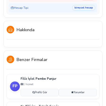
Hesap Tipi
bireysel hesap
Hakkında
Benzer Firmalar
Fi̇li̇z İyi̇ol Pembe Panjur
1 hizmet
Profili Gör
Yorumlar