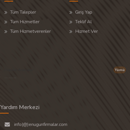
Tüm Talepler
Giriş Yap
Tüm Hizmetler
Teklif Al
Tüm Hizmetverenler
Hizmet Ver
Popüler Aramalar
Tümü
Son 30 günün popüler aramalarından rastgele 20 tanesi gösterilir.
Yardım Merkezi
info(@)enugunfirmalar.com