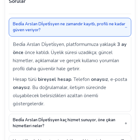
Sorular
Bedi̇a Arslan Di̇yeti̇syen ne zamandır kayıtlı, profili ne kadar
güven veriyor?
Bedi̇a Arslan Di̇yeti̇syen, platformumuza yaklaşık
3 ay
önce
önce katıldı. Üyelik süresi uzadıkça; güncel
hizmetler, açıklamalar ve gerçek kullanıcı yorumları
profili daha güvenilir hale getirir.
Hesap türü
bireysel hesap
. Telefon
onaysız
, e-posta
onaysız
. Bu doğrulamalar, iletişim sürecinde
oluşabilecek belirsizlikleri azaltan önemli
göstergelerdir.
Bedi̇a Arslan Di̇yeti̇syen kaç hizmet sunuyor, öne çıkan
hizmetleri neler?