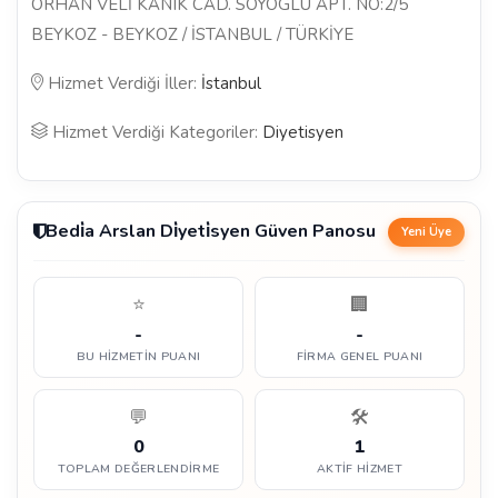
ORHAN VELİ KANIK CAD. SOYOGLU APT. NO:2/5
BEYKOZ - BEYKOZ / İSTANBUL / TÜRKİYE
Hizmet Verdiği İller:
İstanbul
Hizmet Verdiği Kategoriler:
Diyetisyen
Bedi̇a Arslan Di̇yeti̇syen Güven Panosu
Yeni Üye
⭐
🏢
-
-
BU HIZMETIN PUANI
FIRMA GENEL PUANI
💬
🛠️
0
1
TOPLAM DEĞERLENDIRME
AKTIF HIZMET