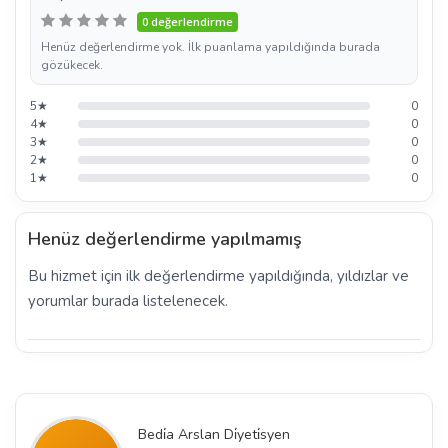
0 değerlendirme
Henüz değerlendirme yok. İlk puanlama yapıldığında burada
gözükecek.
5★
0
4★
0
3★
0
2★
0
1★
0
Henüz değerlendirme yapılmamış
Bu hizmet için ilk değerlendirme yapıldığında, yıldızlar ve
yorumlar burada listelenecek.
Bedi̇a Arslan Di̇yeti̇syen