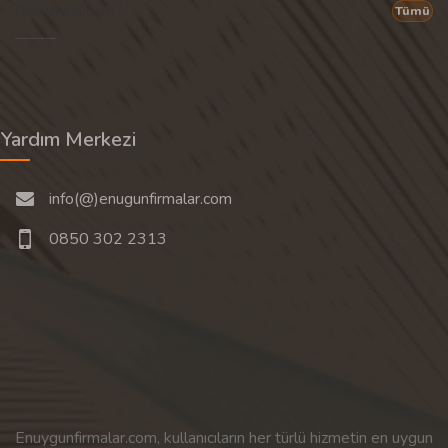
Popüler Aramalar
Tümü
Son 30 günün popüler aramalarından rastgele 20 tanesi gösterilir.
Yardım Merkezi
info(@)enugunfirmalar.com
0850 302 2313
Enuygunfirmalar.com, kullanıcıların her türlü hizmetin en uygun