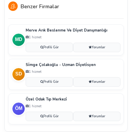
Benzer Firmalar
Merve Arık Beslenme Ve Di̇yet Danışmanlığı
1 hizmet
Profili Gör
Yorumlar
Si̇mge Çolakoğlu - Uzman Di̇yeti̇syen
1 hizmet
Profili Gör
Yorumlar
Özel Odak Tıp Merkezi̇
1 hizmet
Profili Gör
Yorumlar