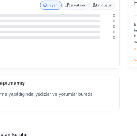
H
En yeni
En yüksek
En düşük
0
0
B
0
h
0
b
0
s
apılmamış
rme yapıldığında, yıldızlar ve yorumlar burada
rulan Sorular