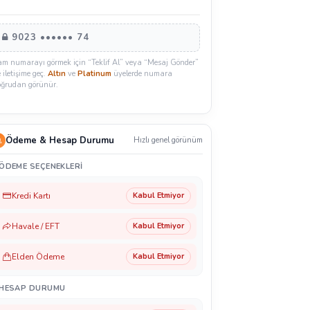
9023 •••••• 74
am numarayı görmek için “Teklif Al” veya “Mesaj Gönder”
e iletişime geç.
Altın
ve
Platinum
üyelerde numara
oğrudan görünür.
Ödeme & Hesap Durumu
Hızlı genel görünüm
ÖDEME SEÇENEKLERI
Kredi Kartı
Kabul Etmiyor
Havale / EFT
Kabul Etmiyor
Elden Ödeme
Kabul Etmiyor
HESAP DURUMU