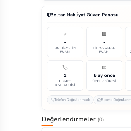
Beltan Nakli̇yat Güven Panosu
⭐
🏢
-
-
BU HIZMETIN
FIRMA GENEL
PUANI
PUANI
🏷️
📅
1
6 ay önce
HIZMET
ÜYELIK SÜRESI
KATEGORISI
Telefon Doğrulanmadı
E-posta Doğrulan
Değerlendirmeler
(0)