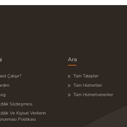
i
Ara
sıl Çalışır?
Tüm Talepler
ardım
Tüm Hizmetler
log
Tüm Hizmetverenler
zlilik Sözleşmesi
zlilik Ve Kişisel Verilerin
orunması Politikası