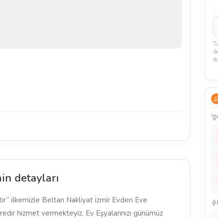
T
il
d
in detayları
r” ilkemizle Beltan Nakliyat izmir Evden Eve
süredir hizmet vermekteyiz. Ev Eşyalarınızı günümüz