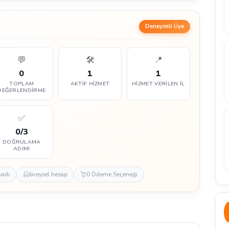
Deneyimli Üye
💬
🛠️
📍
0
1
1
TOPLAM
AKTIF HIZMET
HIZMET VERILEN İL
DEĞERLENDIRME
✅
0/3
DOĞRULAMA
ADIMI
madı
bireysel hesap
0 Ödeme Seçeneği