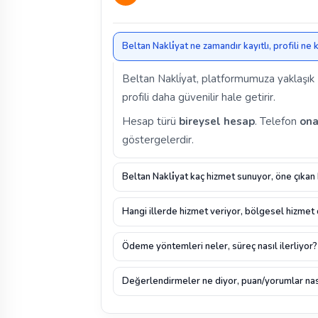
Beltan Nakli̇yat ne zamandır kayıtlı, profili ne
Beltan Nakli̇yat, platformumuza yaklaşık
profili daha güvenilir hale getirir.
Hesap türü
bireysel hesap
. Telefon
ona
göstergelerdir.
Beltan Nakli̇yat kaç hizmet sunuyor, öne çıkan
Hangi illerde hizmet veriyor, bölgesel hizmet
Ödeme yöntemleri neler, süreç nasıl ilerliyor?
Değerlendirmeler ne diyor, puan/yorumlar nas