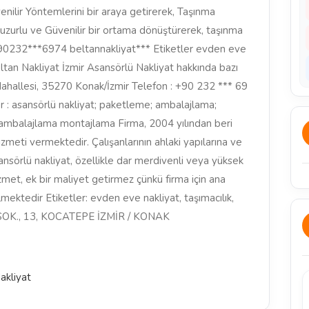
nilir Yöntemlerini bir araya getirerek, Taşınma
uzurlu ve Güvenilir bir ortama dönüştürerek, taşınma
uz. +90232***6974 beltannakliyat*** Etiketler evden eve
eltan Nakliyat İzmir Asansörlü Nakliyat hakkında bazı
Mahallesi, 35270 Konak/İzmir Telefon : +90 232 *** 69
r : asansörlü nakliyat; paketleme; ambalajlama;
ambalajlama montajlama Firma, 2004 yılından beri
zmeti vermektedir. Çalışanlarının ahlaki yapılarına ve
sörlü nakliyat, özellikle dar merdivenli veya yüksek
izmet, ek bir maliyet getirmez çünkü firma için ana
mektedir Etiketler: evden eve nakliyat, taşımacılık,
. SOK., 13, KOCATEPE İZMİR / KONAK
akliyat