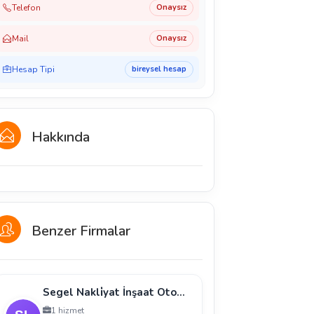
Telefon
Onaysız
Mail
Onaysız
Hesap Tipi
bireysel hesap
Hakkında
Benzer Firmalar
Segel Nakli̇yat İnşaat Otomoti̇v Sanayi̇ Ti̇caret Li̇mi̇
1 hizmet