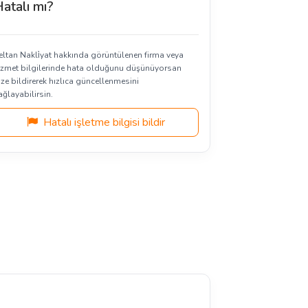
atalı mı?
eltan Nakli̇yat hakkında görüntülenen firma veya
izmet bilgilerinde hata olduğunu düşünüyorsan
ize bildirerek hızlıca güncellenmesini
ağlayabilirsin.
Hatalı işletme bilgisi bildir