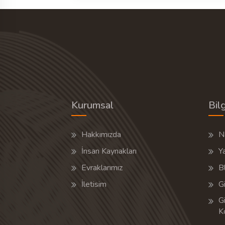
Kurumsal
Bilg
Hakkımızda
Na
İnsan Kaynakları
Y
Evraklarımız
B
İletisim
Gi
Gi
K