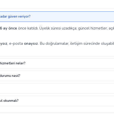
 kadar güven veriyor?
6 ay önce
önce katıldı. Üyelik süresi uzadıkça; güncel hizmetler, aç
ysız
, e-posta
onaysız
. Bu doğrulamalar, iletişim sürecinde oluşabil
 hizmetleri neler?
 durumu nasıl?
ıl okunmalı?