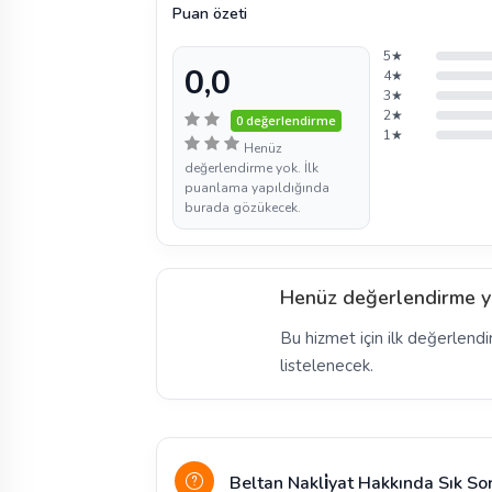
Puan özeti
5★
0,0
4★
3★
2★
0 değerlendirme
1★
Henüz
değerlendirme yok. İlk
puanlama yapıldığında
burada gözükecek.
Henüz değerlendirme y
Bu hizmet için ilk değerlendi
listelenecek.
Beltan Nakli̇yat Hakkında Sık So