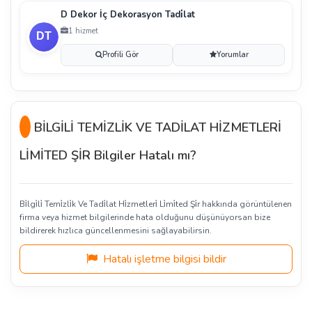
D Dekor İç Dekorasyon Tadi̇lat
1 hizmet
Profili Gör
Yorumlar
BİLGİLİ TEMİZLİK VE TADİLAT HİZMETLERİ
LİMİTED ŞİR Bilgiler Hatalı mı?
Bi̇lgi̇li̇ Temi̇zli̇k Ve Tadi̇lat Hi̇zmetleri̇ Li̇mi̇ted Şi̇r hakkında görüntülenen
firma veya hizmet bilgilerinde hata olduğunu düşünüyorsan bize
bildirerek hızlıca güncellenmesini sağlayabilirsin.
Hatalı işletme bilgisi bildir