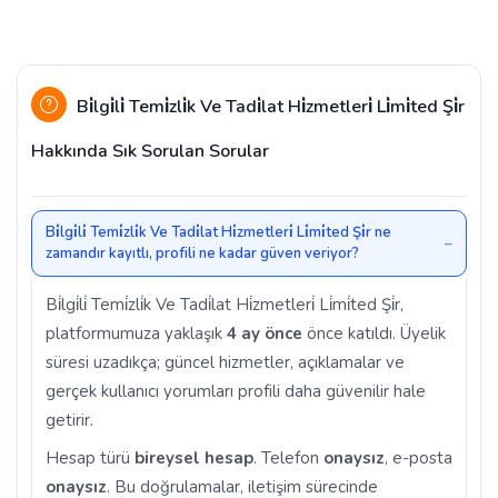
Bi̇lgi̇li̇ Temi̇zli̇k Ve Tadi̇lat Hi̇zmetleri̇ Li̇mi̇ted Şi̇r
Hakkında Sık Sorulan Sorular
Bi̇lgi̇li̇ Temi̇zli̇k Ve Tadi̇lat Hi̇zmetleri̇ Li̇mi̇ted Şi̇r ne
zamandır kayıtlı, profili ne kadar güven veriyor?
Bi̇lgi̇li̇ Temi̇zli̇k Ve Tadi̇lat Hi̇zmetleri̇ Li̇mi̇ted Şi̇r,
platformumuza yaklaşık
4 ay önce
önce katıldı. Üyelik
süresi uzadıkça; güncel hizmetler, açıklamalar ve
gerçek kullanıcı yorumları profili daha güvenilir hale
getirir.
Hesap türü
bireysel hesap
. Telefon
onaysız
, e-posta
onaysız
. Bu doğrulamalar, iletişim sürecinde