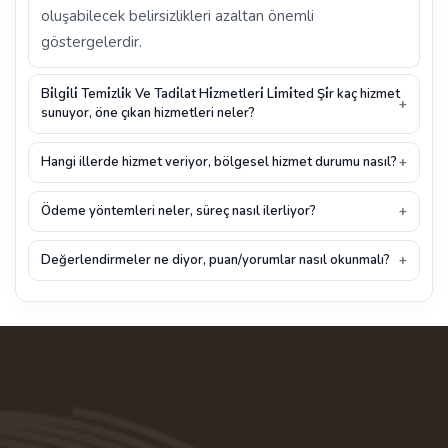
oluşabilecek belirsizlikleri azaltan önemli
göstergelerdir.
Bi̇lgi̇li̇ Temi̇zli̇k Ve Tadi̇lat Hi̇zmetleri̇ Li̇mi̇ted Şi̇r kaç hizmet
sunuyor, öne çıkan hizmetleri neler?
Hangi illerde hizmet veriyor, bölgesel hizmet durumu nasıl?
Ödeme yöntemleri neler, süreç nasıl ilerliyor?
Değerlendirmeler ne diyor, puan/yorumlar nasıl okunmalı?