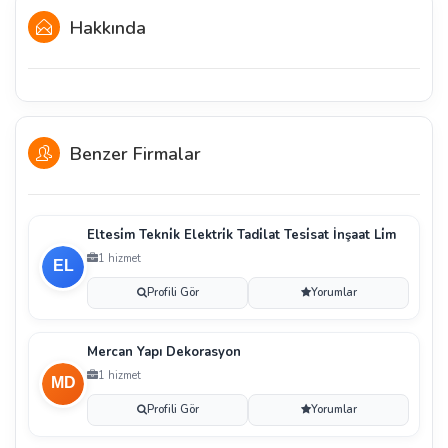
Hakkında
Benzer Firmalar
Eltesi̇m Tekni̇k Elektri̇k Tadi̇lat Tesi̇sat İnşaat Li̇m
1 hizmet
Profili Gör
Yorumlar
Mercan Yapı Dekorasyon
1 hizmet
Profili Gör
Yorumlar