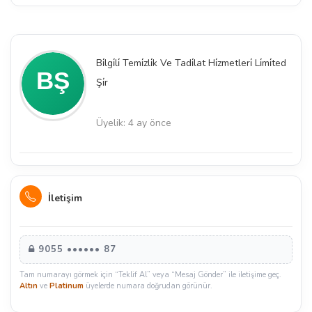
Bi̇lgi̇li̇ Temi̇zli̇k Ve Tadi̇lat Hi̇zmetleri̇ Li̇mi̇ted
Şi̇r
Üyelik: 4 ay önce
İletişim
9055 •••••• 87
Tam numarayı görmek için “Teklif Al” veya “Mesaj Gönder” ile iletişime geç.
Altın
ve
Platinum
üyelerde numara doğrudan görünür.