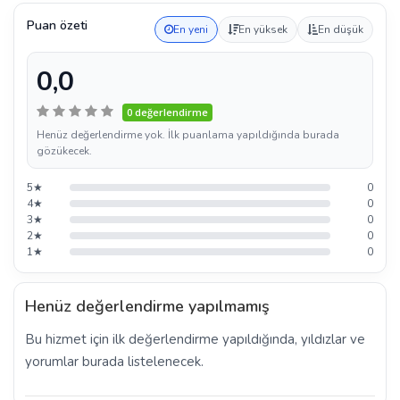
Puan özeti
En yeni
En yüksek
En düşük
0,0
0 değerlendirme
Henüz değerlendirme yok. İlk puanlama yapıldığında burada
gözükecek.
5★
0
4★
0
3★
0
2★
0
1★
0
Henüz değerlendirme yapılmamış
Bu hizmet için ilk değerlendirme yapıldığında, yıldızlar ve
yorumlar burada listelenecek.