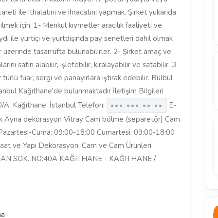
eti ile ithalatını ve ihracatını yapmak. Şirket yukarıda
lmek için; 1- Menkul kıymetler aracılık faaliyeti ve
dı ile yurtiçi ve yurtdışında pay senetleri dahil olmak
 üzerinde tasarrufta bulunabilirler. 2- Şirket amaç ve
ını satın alabilir, işletebilir, kiralayabilir ve satabilir. 3-
türlü fuar, sergi ve panayırlara iştirak edebilir. Bülbül
nbul Kağıthane'de bulunmaktadır İletişim Bilgileri
A, Kağıthane, İstanbul Telefon:
E-
••• ••• •• ••
lik Ayna dekorasyon Vitray Cam bölme (separetör) Cam
 Pazartesi-Cuma: 09:00-18:00 Cumartesi: 09:00-18:00
nşaat ve Yapı Dekorasyon, Cam ve Cam Ürünleri,
KAN SOK. NO:40A KAĞITHANE - KAĞITHANE /
na