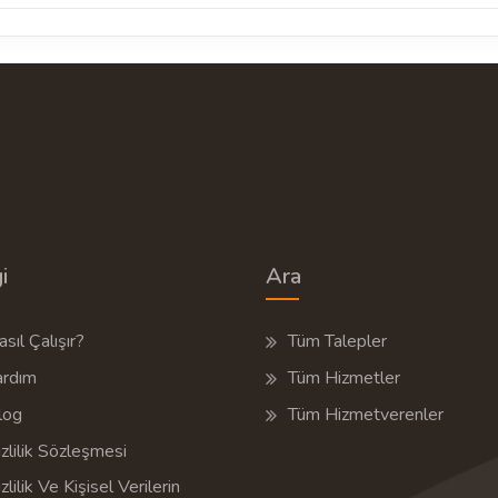
i
Ara
sıl Çalışır?
Tüm Talepler
ardım
Tüm Hizmetler
log
Tüm Hizmetverenler
zlilik Sözleşmesi
zlilik Ve Kişisel Verilerin