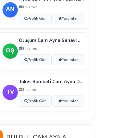
1 hizmet
Profili Gör
Yorumlar
Oluşum Cam Ayna Sanayi̇ Ve Ti̇caret Anoni̇m Şi̇rketi̇
1 hizmet
Profili Gör
Yorumlar
Toker Bombeli̇ Cam Ayna Dekorasyon İnşaat Sanayi̇ Ve
1 hizmet
Profili Gör
Yorumlar
BÜLBÜL CAM AYNA