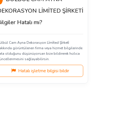
DEKORASYON LİMİTED ŞİRKETİ
ilgiler Hatalı mı?
ülbül Cam Ayna Dekorasyon Li̇mi̇ted Şi̇rketi̇
akkında görüntülenen firma veya hizmet bilgilerinde
ata olduğunu düşünüyorsan bize bildirerek hızlıca
üncellenmesini sağlayabilirsin.
Hatalı işletme bilgisi bildir