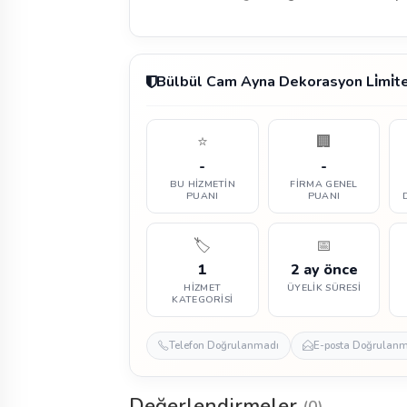
Bülbül Cam Ayna Dekorasyon Li̇mi̇te
⭐
🏢
-
-
BU HIZMETIN
FIRMA GENEL
PUANI
PUANI
🏷️
📅
1
2 ay önce
HIZMET
ÜYELIK SÜRESI
KATEGORISI
Telefon Doğrulanmadı
E-posta Doğrulan
Değerlendirmeler
(0)