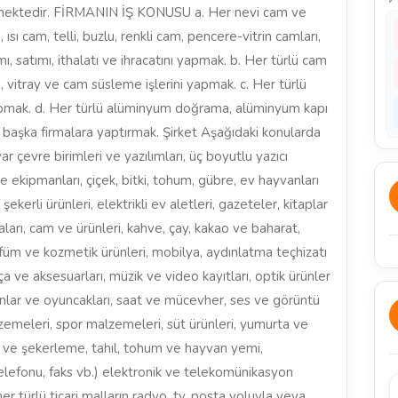
rmektedir. FİRMANIN İŞ KONUSU a. Her nevi cam ve
ısı cam, telli, buzlu, renkli cam, pencere-vitrin camları,
mı, satımı, ithalatı ve ihracatını yapmak. b. Her türlü cam
 vitray ve cam süsleme işlerini yapmak. c. Her türlü
yapmak. d. Her türlü alüminyum doğrama, alüminyum kapı
ri başka firmalara yaptırmak. Şirket Aşağıdaki konularda
yar çevre birimleri ve yazılımları, üç boyutlu yazıcı
e ekipmanları, çiçek, bitki, tohum, gübre, ev hayvanları
kerli ürünleri, elektrikli ev aletleri, gazeteler, kitaplar
yaları, cam ve ürünleri, kahve, çay, kakao ve baharat,
füm ve kozmetik ürünleri, mobilya, aydınlatma teçhizatı
ça ve aksesuarları, müzik ve video kayıtları, optik ürünler
yunlar ve oyuncakları, saat ve mücevher, ses ve görüntü
malzemeleri, spor malzemeleri, süt ürünleri, yumurta ve
lata ve şekerleme, tahıl, tohum ve hayvan yemi,
elefonu, faks vb.) elektronik ve telekomünikasyon
er türlü ticari malların radyo, tv, posta yoluyla veya