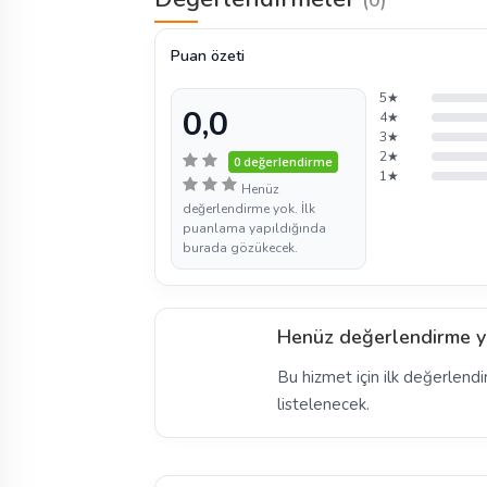
Puan özeti
5★
0,0
4★
3★
2★
0 değerlendirme
1★
Henüz
değerlendirme yok. İlk
puanlama yapıldığında
burada gözükecek.
Henüz değerlendirme y
Bu hizmet için ilk değerlendi
listelenecek.