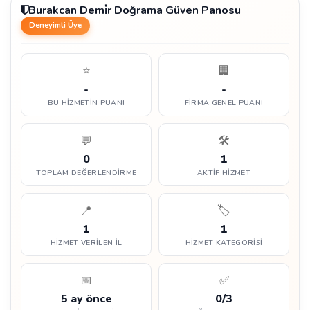
Burakcan Demi̇r Doğrama Güven Panosu
Deneyimli Üye
⭐
🏢
-
-
BU HIZMETIN PUANI
FIRMA GENEL PUANI
💬
🛠️
0
1
TOPLAM DEĞERLENDIRME
AKTIF HIZMET
📍
🏷️
1
1
HIZMET VERILEN İL
HIZMET KATEGORISI
📅
✅
5 ay önce
0/3