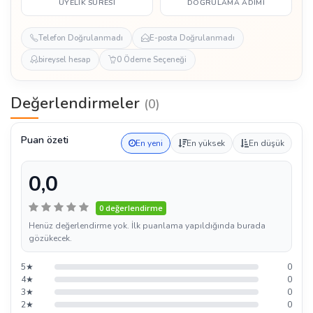
ÜYELIK SÜRESI
DOĞRULAMA ADIMI
Telefon Doğrulanmadı
E-posta Doğrulanmadı
bireysel hesap
0 Ödeme Seçeneği
Değerlendirmeler
(0)
Puan özeti
En yeni
En yüksek
En düşük
0,0
0 değerlendirme
Henüz değerlendirme yok. İlk puanlama yapıldığında burada
gözükecek.
5★
0
4★
0
3★
0
2★
0