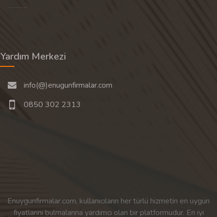
Son 30 günün popüler aramalarından rastgele 20 tanesi gösterilir.
Yardım Merkezi
info(@)enugunfirmalar.com
0850 302 2313
Enuygunfirmalar.com, kullanıcıların her türlü hizmetin en uygun
fiyatlarını bulmalarına yardımcı olan bir platformudur. En iyi