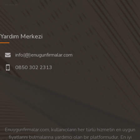
Son 30 günün popüler aramalarından rastgele 20 tanesi gösterilir.
Yardım Merkezi
info(@)enugunfirmalar.com
0850 302 2313
Enuygunfirmalar.com, kullanıcıların her türlü hizmetin en uygun
fiyatlarını bulmalarına yardımcı olan bir platformudur. En iyi