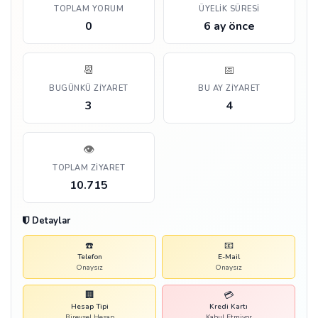
TOPLAM YORUM
ÜYELIK SÜRESI
0
6 ay önce
📆
📅
BUGÜNKÜ ZIYARET
BU AY ZIYARET
3
4
👁️
TOPLAM ZIYARET
10.715
Detaylar
☎️
📧
Telefon
E-Mail
Onaysız
Onaysız
🏢
💳
Hesap Tipi
Kredi Kartı
Bireysel Hesap
Kabul Etmiyor