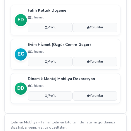
Fati̇h Koltuk Döşeme
1 hizmet
Profil
Yorumlar
Evi̇m Hi̇zmet (Özgür Cemre Geçer)
1 hizmet
Profil
Yorumlar
Di̇nami̇k Montaj Mobi̇lya Dekorasyon
1 hizmet
Profil
Yorumlar
Çetmen Mobi̇lya - Tamer Çetmen bilgilerinde hata mı gördünüz?
Bize haber verin, hızlıca düzeltelim.