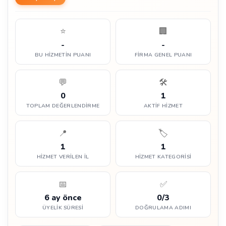
⭐
🏢
-
-
BU HIZMETIN PUANI
FIRMA GENEL PUANI
💬
🛠️
0
1
TOPLAM DEĞERLENDIRME
AKTIF HIZMET
📍
🏷️
1
1
HIZMET VERILEN İL
HIZMET KATEGORISI
📅
✅
6 ay önce
0/3
ÜYELIK SÜRESI
DOĞRULAMA ADIMI