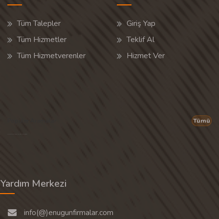
Tüm Talepler
Giriş Yap
Tüm Hizmetler
Teklif Al
Tüm Hizmetverenler
Hizmet Ver
Popüler Aramalar
Tümü
Son 30 günün popüler aramalarından rastgele 20 tanesi gösterilir.
Yardım Merkezi
info(@)enugunfirmalar.com