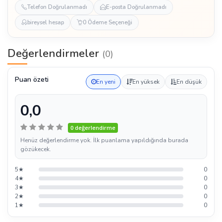
Telefon Doğrulanmadı
E-posta Doğrulanmadı
bireysel hesap
0 Ödeme Seçeneği
Değerlendirmeler
(0)
Puan özeti
En yeni
En yüksek
En düşük
0,0
0 değerlendirme
Henüz değerlendirme yok. İlk puanlama yapıldığında burada
gözükecek.
5★
0
4★
0
3★
0
2★
0
1★
0