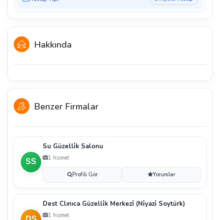
Hakkında
Benzer Firmalar
Su Güzelli̇k Salonu
1 hizmet
Profili Gör
Yorumlar
Dest Clınıca Güzelli̇k Merkezi̇ (Ni̇yazi̇ Soytürk)
1 hizmet