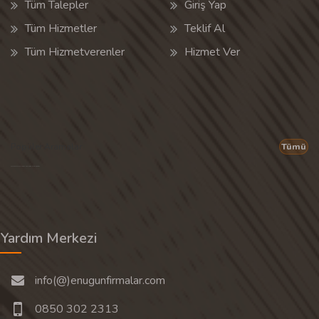
Tüm Talepler
Giriş Yap
Tüm Hizmetler
Teklif Al
Tüm Hizmetverenler
Hizmet Ver
Popüler Aramalar
Tümü
Son 30 günün popüler aramalarından rastgele 20 tanesi gösterilir.
Yardım Merkezi
info(@)enugunfirmalar.com
0850 302 2313