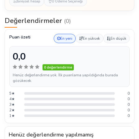
bireysel hesap
0 Ödeme Seçeneği
Değerlendirmeler
(0)
Puan özeti
En yeni
En yüksek
En düşük
0,0
0 değerlendirme
Henüz değerlendirme yok. İlk puanlama yapıldığında burada
gözükecek.
5★
0
4★
0
3★
0
2★
0
1★
0
Henüz değerlendirme yapılmamış