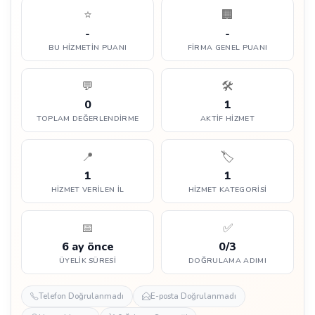
⭐
🏢
-
-
BU HIZMETIN PUANI
FIRMA GENEL PUANI
💬
🛠️
0
1
TOPLAM DEĞERLENDIRME
AKTIF HIZMET
📍
🏷️
1
1
HIZMET VERILEN İL
HIZMET KATEGORISI
📅
✅
6 ay önce
0/3
ÜYELIK SÜRESI
DOĞRULAMA ADIMI
Telefon Doğrulanmadı
E-posta Doğrulanmadı