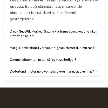
Hesap türü
bireysel hesap
. Telefon
onaysız
, e-posta
onaysız
. Bu doğrulamalar, iletişim sürecinde
oluşabilecek belirsizlikleri azaltan önemli
göstergelerdir.
Daısy Güzelli̇k Merkezi̇ Salonu kaç hizmet sunuyor, öne çıkan
hizmetleri neler?
Hangi illerde hizmet veriyor, bölgesel hizmet durumu nasıl?
Ödeme yöntemleri neler, süreç nasıl ilerliyor?
Değerlendirmeler ne diyor, puan/yorumlar nasıl okunmalı?