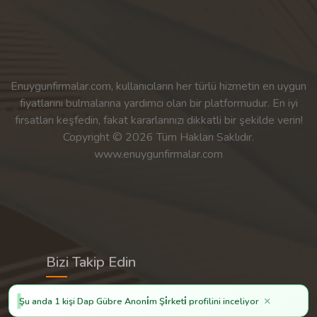
Enuygunfirmalar.com, kullanıcıların her türlü hizmetin en uygun
fiyatlarını bulmalarına yardımcı olan bir platformudur. En iyi
fırsatları keşfedin, fakat kararlarınızı dikkatli bir şekilde verin!
Copyright © 2026 Tüm Hakları Saklıdır.
www.enuygunfirmalar.com
Bizi Takip Edin
×
Şu anda 1 kişi Dap Gübre Anoni̇m Şi̇rketi̇ profilini inceliyor