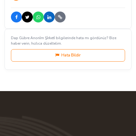
Dap Gübre Anoni̇m Şi̇rketi̇ bilgilerinde hata mı gördünüz? Bize
haber verin, hızlıca düzeltelim.
Hata Bildir