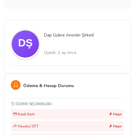
Dap Gübre Anoni̇m Şi̇rketi̇
Üyelik: 2 ay önce
Ödeme & Hesap Durumu
ÖDEME SEÇENEKLERI
Kredi Kartı
✗ Hayır
Havale / EFT
✗ Hayır