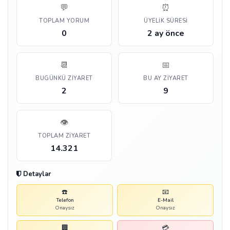
💬
⏰
TOPLAM YORUM
ÜYELIK SÜRESI
0
2 ay önce
📆
📅
BUGÜNKÜ ZIYARET
BU AY ZIYARET
2
9
👁️
TOPLAM ZIYARET
14.321
Detaylar
☎️
📧
Telefon
E-Mail
Onaysız
Onaysız
🏢
💳