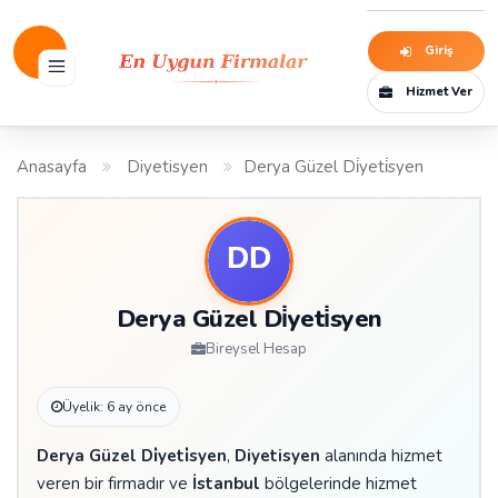
Giriş
Hizmet Ver
Anasayfa
Diyetisyen
Derya Güzel Di̇yeti̇syen
Derya Güzel Di̇yeti̇syen
Bireysel Hesap
Üyelik: 6 ay önce
Derya Güzel Di̇yeti̇syen
,
Diyetisyen
alanında hizmet
veren bir firmadır ve
İstanbul
bölgelerinde hizmet