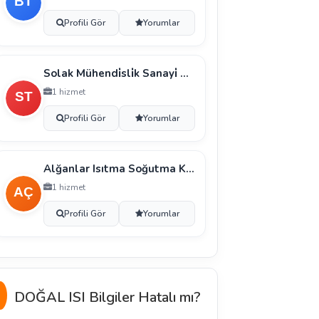
Profili Gör
Yorumlar
Solak Mühendi̇sli̇k Sanayi̇ Ve Ti̇caret
1 hizmet
Profili Gör
Yorumlar
Alğanlar Isıtma Soğutma Kalori̇fer Sıhhi̇ Tesi̇sat Çe
1 hizmet
Profili Gör
Yorumlar
DOĞAL ISI Bilgiler Hatalı mı?