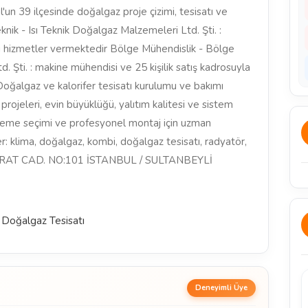
l'un 39 ilçesinde doğalgaz proje çizimi, tesisatı ve
knik - Isı Teknik Doğalgaz Malzemeleri Ltd. Şti. :
gibi hizmetler vermektedir Bölge Mühendislik - Bölge
. Şti. : makine mühendisi ve 25 kişilik satış kadrosuyla
Doğalgaz ve kalorifer tesisatı kurulumu ve bakımı
rojeleri, evin büyüklüğü, yalıtım kalitesi ve sistem
lzeme seçimi ve profesyonel montaj için uzman
er: klima, doğalgaz, kombi, doğalgaz tesisatı, radyatör,
 FIRAT CAD. NO:101 İSTANBUL / SULTANBEYLİ
e Doğalgaz Tesisatı
Deneyimli Üye