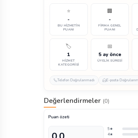
⭐
🏢
-
-
BU HIZMETIN
FIRMA GENEL
PUANI
PUANI
🏷️
📅
1
5 ay önce
HIZMET
ÜYELIK SÜRESI
KATEGORISI
Telefon Doğrulanmadı
E-posta Doğrulan
Değerlendirmeler
(0)
Puan özeti
5★
0,0
4★