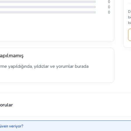
0
0
D
0
b
b
apılmamış
rme yapıldığında, yıldızlar ve yorumlar burada
orular
güven veriyor?