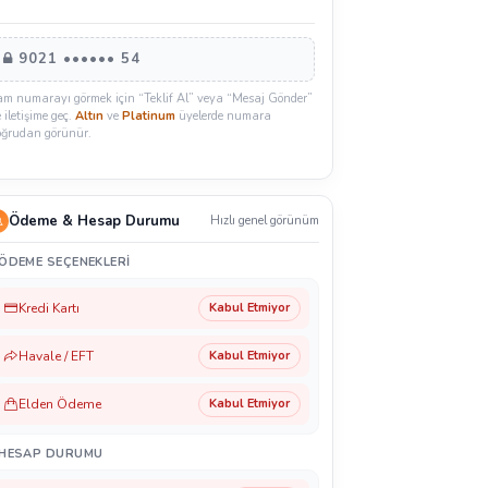
9021 •••••• 54
am numarayı görmek için “Teklif Al” veya “Mesaj Gönder”
e iletişime geç.
Altın
ve
Platinum
üyelerde numara
oğrudan görünür.
Ödeme & Hesap Durumu
Hızlı genel görünüm
ÖDEME SEÇENEKLERI
Kredi Kartı
Kabul Etmiyor
Havale / EFT
Kabul Etmiyor
Elden Ödeme
Kabul Etmiyor
HESAP DURUMU