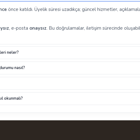
nce
önce katıldı. Üyelik süresi uzadıkça; güncel hizmetler, açıklamala
ysız
, e-posta
onaysız
. Bu doğrulamalar, iletişim sürecinde oluşabil
leri neler?
 durumu nasıl?
ıl okunmalı?