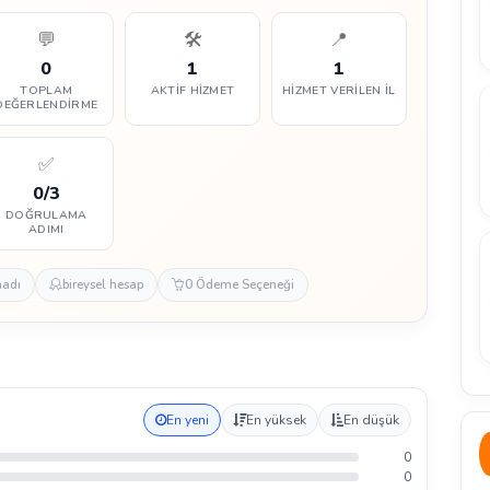
💬
🛠️
📍
0
1
1
TOPLAM
AKTIF HIZMET
HIZMET VERILEN İL
DEĞERLENDIRME
✅
0/3
DOĞRULAMA
ADIMI
madı
bireysel hesap
0 Ödeme Seçeneği
En yeni
En yüksek
En düşük
0
0