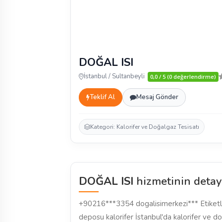
DOĞAL ISI
İstanbul / Sultanbeyli
0,0 / 5 (0 değerlendirme)
Teklif Al
Mesaj Gönder
Kategori: Kalorifer ve Doğalgaz Tesisatı
DOĞAL ISI
hizmetinin detay
+90216***3354 dogalisimerkezi*** Etiketle
deposu kalorifer İstanbul'da kalorifer ve d