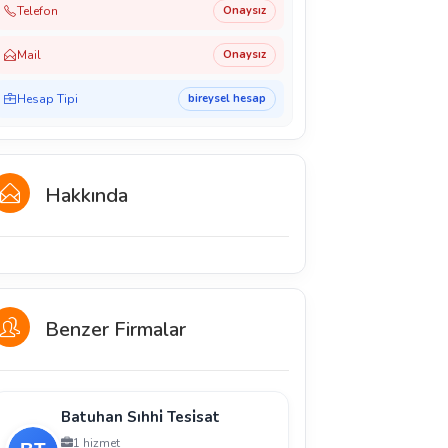
Telefon
Onaysız
Mail
Onaysız
Hesap Tipi
bireysel hesap
Hakkında
Benzer Firmalar
Batuhan Sıhhi̇ Tesi̇sat
1 hizmet