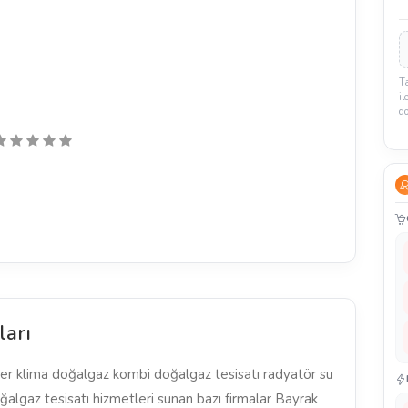
T
il
d
ları
r klima doğalgaz kombi doğalgaz tesisatı radyatör su
oğalgaz tesisatı hizmetleri sunan bazı firmalar Bayrak