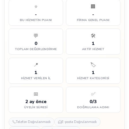
⭐
🏢
-
-
BU HIZMETIN PUANI
FIRMA GENEL PUANI
💬
🛠️
0
1
TOPLAM DEĞERLENDIRME
AKTIF HIZMET
📍
🏷️
1
1
HIZMET VERILEN İL
HIZMET KATEGORISI
📅
✅
2 ay önce
0/3
ÜYELIK SÜRESI
DOĞRULAMA ADIMI
Telefon Doğrulanmadı
E-posta Doğrulanmadı