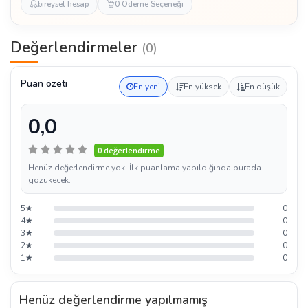
bireysel hesap
0 Ödeme Seçeneği
Değerlendirmeler
(0)
Puan özeti
En yeni
En yüksek
En düşük
0,0
0 değerlendirme
Henüz değerlendirme yok. İlk puanlama yapıldığında burada
gözükecek.
5★
0
4★
0
3★
0
2★
0
1★
0
Henüz değerlendirme yapılmamış