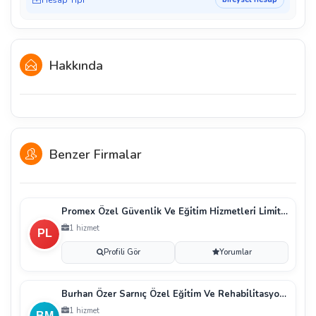
Hakkında
Benzer Firmalar
Promex Özel Güvenli̇k Ve Eği̇ti̇m Hi̇zmetleri̇ Li̇mi̇ted
1 hizmet
Profili Gör
Yorumlar
Burhan Özer Sarnıç Özel Eği̇ti̇m Ve Rehabi̇li̇tasyon M
1 hizmet