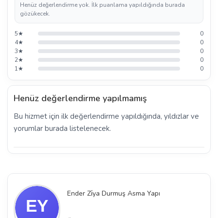
Henüz değerlendirme yok. İlk puanlama yapıldığında burada
gözükecek.
5★
0
4★
0
3★
0
2★
0
1★
0
Henüz değerlendirme yapılmamış
Bu hizmet için ilk değerlendirme yapıldığında, yıldızlar ve
yorumlar burada listelenecek.
Ender Zi̇ya Durmuş Asma Yapı