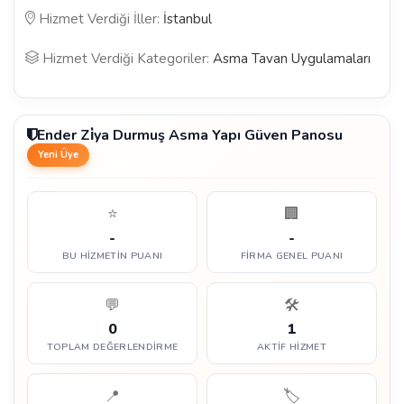
Hizmet Verdiği İller:
İstanbul
Hizmet Verdiği Kategoriler:
Asma Tavan Uygulamaları
Ender Zi̇ya Durmuş Asma Yapı Güven Panosu
Yeni Üye
⭐
🏢
-
-
BU HIZMETIN PUANI
FIRMA GENEL PUANI
💬
🛠️
0
1
TOPLAM DEĞERLENDIRME
AKTIF HIZMET
📍
🏷️