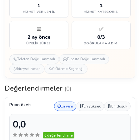
1
1
HIZMET VERILEN İL
HIZMET KATEGORISI
📅
✅
2 ay önce
0/3
ÜYELIK SÜRESI
DOĞRULAMA ADIMI
Telefon Doğrulanmadı
E-posta Doğrulanmadı
bireysel hesap
0 Ödeme Seçeneği
Değerlendirmeler
(0)
Puan özeti
En yeni
En yüksek
En düşük
0,0
0 değerlendirme