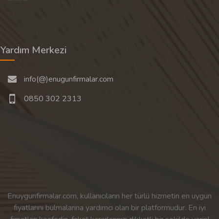
Son 30 günün popüler aramalarından rastgele 20 tanesi gösterilir.
Yardım Merkezi
info(@)enugunfirmalar.com
0850 302 2313
Enuygunfirmalar.com, kullanıcıların her türlü hizmetin en uygun
fiyatlarını bulmalarına yardımcı olan bir platformudur. En iyi