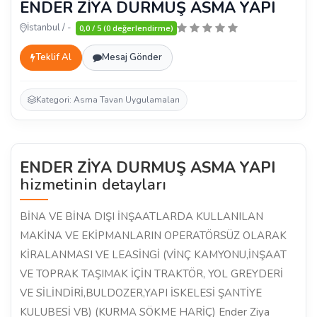
ENDER ZİYA DURMUŞ ASMA YAPI
İstanbul / -
0,0 / 5 (0 değerlendirme)
Teklif Al
Mesaj Gönder
Kategori: Asma Tavan Uygulamaları
ENDER ZİYA DURMUŞ ASMA YAPI
hizmetinin detayları
BİNA VE BİNA DIŞI İNŞAATLARDA KULLANILAN
MAKİNA VE EKİPMANLARIN OPERATÖRSÜZ OLARAK
KİRALANMASI VE LEASİNGİ (VİNÇ KAMYONU,İNŞAAT
VE TOPRAK TAŞIMAK İÇİN TRAKTÖR, YOL GREYDERİ
VE SİLİNDİRİ,BULDOZER,YAPI İSKELESİ ŞANTİYE
KULUBESİ VB) (KURMA SÖKME HARİÇ) Ender Ziya