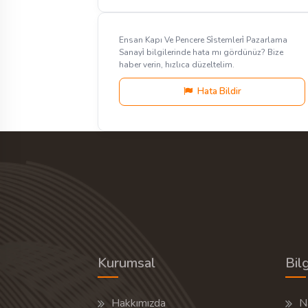
Ensan Kapı Ve Pencere Si̇stemleri̇ Pazarlama
Sanayi̇ bilgilerinde hata mı gördünüz? Bize
haber verin, hızlıca düzeltelim.
Hata Bildir
Kurumsal
Bilg
Hakkımızda
Na