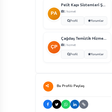
Peli̇t Kapı Si̇stemleri̇ Şükür Altınova
1 hizmet
Profil
Yorumlar
Çağdaş Temi̇zli̇k Hi̇zmetleri̇ Gıda Maddeleri̇ Kapı Pen
1 hizmet
Profil
Yorumlar
Bu Profili Paylaş