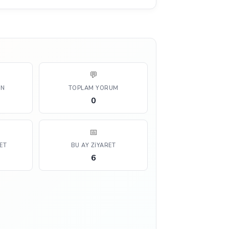
💬
AN
TOPLAM YORUM
0
📅
ET
BU AY ZIYARET
6