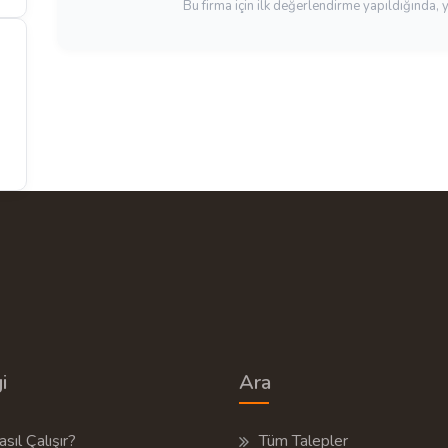
Bu firma için ilk değerlendirme yapıldığında, 
i
Ara
sıl Çalışır?
Tüm Talepler