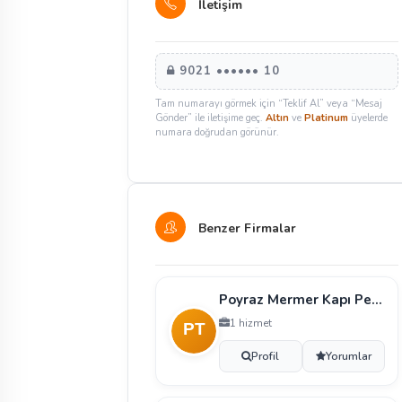
İletişim
9021 •••••• 10
Tam numarayı görmek için “Teklif Al” veya “Mesaj
Gönder” ile iletişime geç.
Altın
ve
Platinum
üyelerde
numara doğrudan görünür.
Benzer Firmalar
Poyraz Mermer Kapı Pencere Si̇stemleri̇ Cam İnşaat T
1 hizmet
Profil
Yorumlar