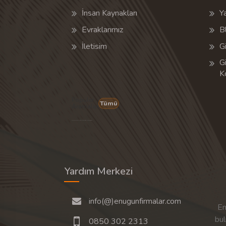
İnsan Kaynakları
Y
Evraklarımız
B
İletisim
Gi
Gi
K
Popüler
Tümü
Aramalar
Son 30 günün popüler aramalarından rastgele 20 tanesi gösterilir.
Yardım Merkezi
info(@)enugunfirmalar.com
En
bul
0850 302 2313