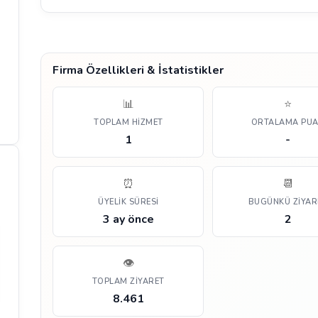
Firma Özellikleri & İstatistikler
📊
⭐
TOPLAM HIZMET
ORTALAMA PU
1
-
⏰
📆
ÜYELIK SÜRESI
BUGÜNKÜ ZIYAR
3 ay önce
2
👁️
TOPLAM ZIYARET
8.461