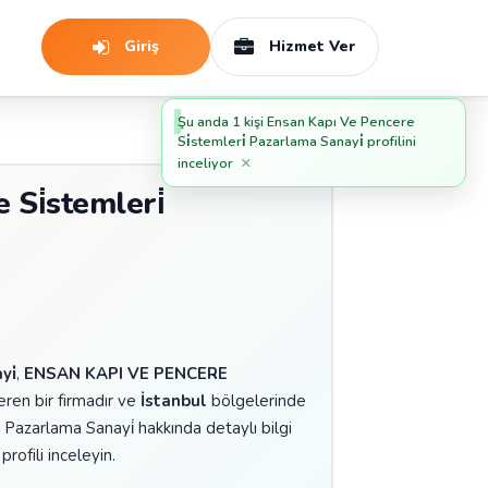
Giriş
Hizmet Ver
Şu anda 1 kişi Ensan Kapı Ve Pencere
Si̇stemleri̇ Pazarlama Sanayi̇ profilini
×
inceliyor
Si̇stemleri̇
yi̇
,
ENSAN KAPI VE PENCERE
ren bir firmadır ve
İstanbul
bölgelerinde
 Pazarlama Sanayi̇ hakkında detaylı bilgi
rofili inceleyin.