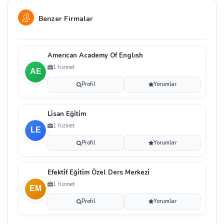
Benzer Firmalar
Amerıcan Academy Of Englısh
1 hizmet
Profil
Yorumlar
Li̇san Eği̇ti̇m
1 hizmet
Profil
Yorumlar
Efekti̇f Eği̇ti̇m Özel Ders Merkezi̇
1 hizmet
Profil
Yorumlar