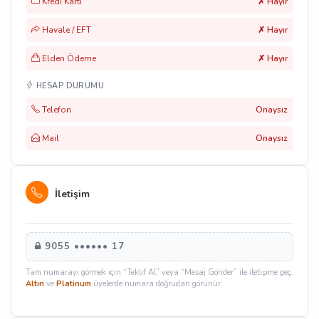
Kredi Kartı
✗ Hayır
Havale / EFT
✗ Hayır
Elden Ödeme
✗ Hayır
HESAP DURUMU
Telefon
Onaysız
Mail
Onaysız
İletişim
9055 •••••• 17
Tam numarayı görmek için “Teklif Al” veya “Mesaj Gönder” ile iletişime geç.
Altın
ve
Platinum
üyelerde numara doğrudan görünür.