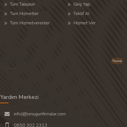
Tüm Talepler
Giriş Yap
Tüm Hizmetler
Teklif Al
Tüm Hizmetverenler
Hizmet Ver
Popüler Aramalar
Tümü
Son 30 günün popüler aramalarından rastgele 20 tanesi gösterilir.
Yardım Merkezi
info(@)enugunfirmalar.com
0850 302 2313