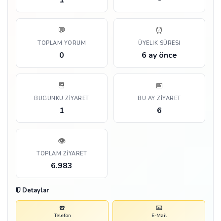
1
-
💬
⏰
TOPLAM YORUM
ÜYELIK SÜRESI
0
6 ay önce
📆
📅
BUGÜNKÜ ZIYARET
BU AY ZIYARET
1
6
👁️
TOPLAM ZIYARET
6.983
Detaylar
☎️
📧
Telefon
E-Mail