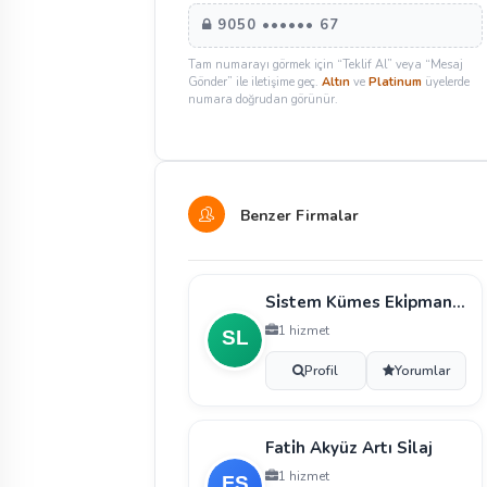
9050 •••••• 67
Tam numarayı görmek için “Teklif Al” veya “Mesaj
Gönder” ile iletişime geç.
Altın
ve
Platinum
üyelerde
numara doğrudan görünür.
Benzer Firmalar
Si̇stem Kümes Eki̇pmanları Sanayi̇ Ve Ti̇caret Li̇mi̇ted
1 hizmet
Profil
Yorumlar
Fati̇h Akyüz Artı Si̇laj
1 hizmet