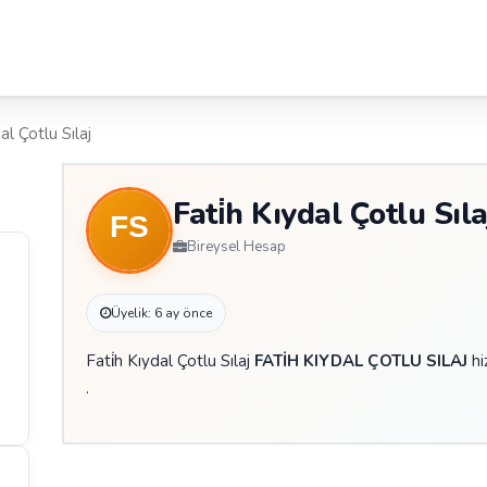
al Çotlu Sılaj
Fati̇h Kıydal Çotlu Sıla
Bireysel Hesap
Üyelik: 6 ay önce
Fati̇h Kıydal Çotlu Sılaj
FATİH KIYDAL ÇOTLU SILAJ
hi
.