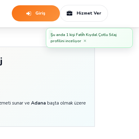
Giriş
Hizmet Ver
Şu anda 1 kişi Fati̇h Kıydal Çotlu Sılaj
×
profilini inceliyor
j
zmeti sunar ve
Adana
başta olmak üzere