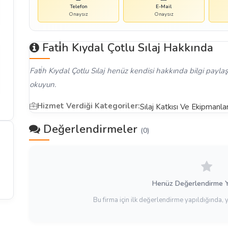
Telefon
E-Mail
Onaysız
Onaysız
Fati̇h Kıydal Çotlu Sılaj Hakkında
Fati̇h Kıydal Çotlu Sılaj henüz kendisi hakkında bilgi paylaş
okuyun.
Hizmet Verdiği Kategoriler:
Sılaj Katkısı Ve Ekipmanlar
Değerlendirmeler
(0)
Henüz Değerlendirme 
Bu firma için ilk değerlendirme yapıldığında, 