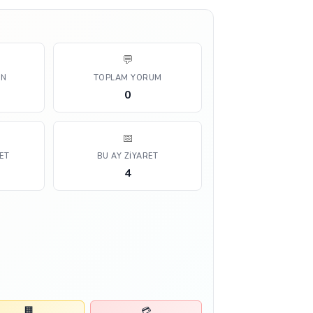
💬
AN
TOPLAM YORUM
0
📅
ET
BU AY ZIYARET
4
🏢
💳