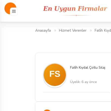
Anasayfa
Hizmet Verenler
Fati̇h Kıyd
Fati̇h Kıydal Çotlu Sılaj
Üyelik: 6 ay önce