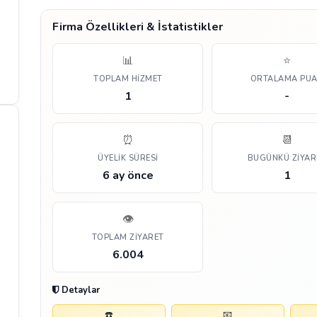
Firma Özellikleri & İstatistikler
📊
⭐
TOPLAM HIZMET
ORTALAMA PU
1
-
⏰
📆
ÜYELIK SÜRESI
BUGÜNKÜ ZIYAR
6 ay önce
1
👁️
TOPLAM ZIYARET
6.004
Detaylar
☎️
📧