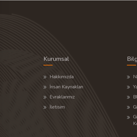
Kurumsal
Bilg
Hakkımızda
Na
İnsan Kaynakları
Y
Evraklarımız
B
İletisim
Gi
Gi
K