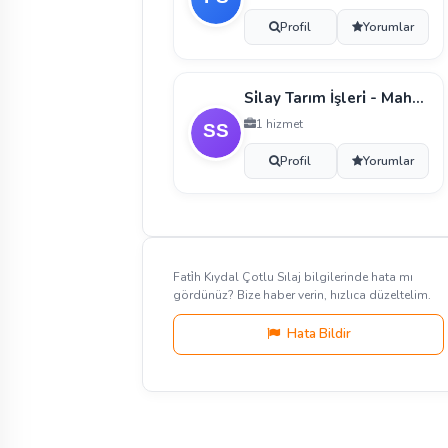
Profil
Yorumlar
Si̇lay Tarım İşleri̇ - Mahmut Si̇lay
1 hizmet
Profil
Yorumlar
Fati̇h Kıydal Çotlu Sılaj bilgilerinde hata mı
gördünüz? Bize haber verin, hızlıca düzeltelim.
Hata Bildir