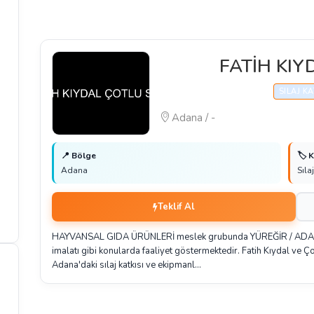
FATİH KIY
SILAJ K
Adana / -
📍 Bölge
🏷️ 
Adana
Sıla
Teklif Al
HAYVANSAL GIDA ÜRÜNLERİ meslek grubunda YÜREĞİR / ADANA Bö
imalatı gibi konularda faaliyet göstermektedir. Fatih Kıydal ve Çot
Adana'daki sılaj katkısı ve ekipmanl…