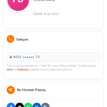
Üyelik: 6 ay önce
İletişim
9032 •••••• 73
Tam numarayı görmek için “Teklif Al” veya “Mesaj Gönder” ile iletişime geç.
Altın
ve
Platinum
üyelerde numara doğrudan görünür.
Bu Hizmeti Paylaş