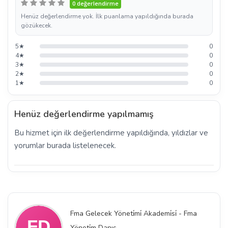
0 değerlendirme
Henüz değerlendirme yok. İlk puanlama yapıldığında burada
gözükecek.
5★
0
4★
0
3★
0
2★
0
1★
0
Henüz değerlendirme yapılmamış
Bu hizmet için ilk değerlendirme yapıldığında, yıldızlar ve
yorumlar burada listelenecek.
Fma Gelecek Yöneti̇mi̇ Akademi̇si̇ - Fma
Yöneti̇m Danış