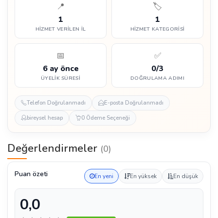
📍
🏷️
1
1
HIZMET VERILEN İL
HIZMET KATEGORISI
📅
✅
6 ay önce
0/3
ÜYELIK SÜRESI
DOĞRULAMA ADIMI
Telefon Doğrulanmadı
E-posta Doğrulanmadı
bireysel hesap
0 Ödeme Seçeneği
Değerlendirmeler
(0)
Puan özeti
En yeni
En yüksek
En düşük
0,0