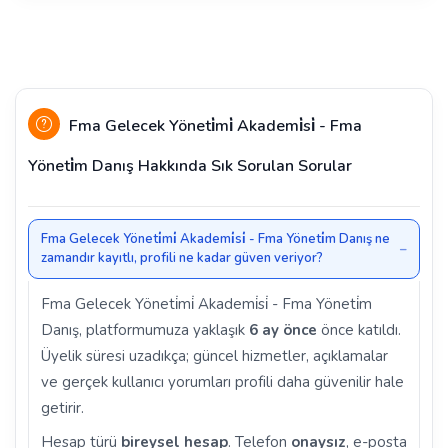
Fma Gelecek Yöneti̇mi̇ Akademi̇si̇ - Fma
Yöneti̇m Danış Hakkında Sık Sorulan Sorular
Fma Gelecek Yöneti̇mi̇ Akademi̇si̇ - Fma Yöneti̇m Danış ne
zamandır kayıtlı, profili ne kadar güven veriyor?
Fma Gelecek Yöneti̇mi̇ Akademi̇si̇ - Fma Yöneti̇m
Danış, platformumuza yaklaşık
6 ay önce
önce katıldı.
Üyelik süresi uzadıkça; güncel hizmetler, açıklamalar
ve gerçek kullanıcı yorumları profili daha güvenilir hale
getirir.
Hesap türü
bireysel hesap
. Telefon
onaysız
, e-posta