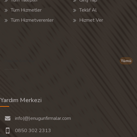
Tüm Hizmetler
Teklif Al
Tüm Hizmetverenler
Hizmet Ver
Popüler Aramalar
Tümü
Son 30 günün popüler aramalarından rastgele 20 tanesi gösterilir.
Yardım Merkezi
info(@)enugunfirmalar.com
0850 302 2313