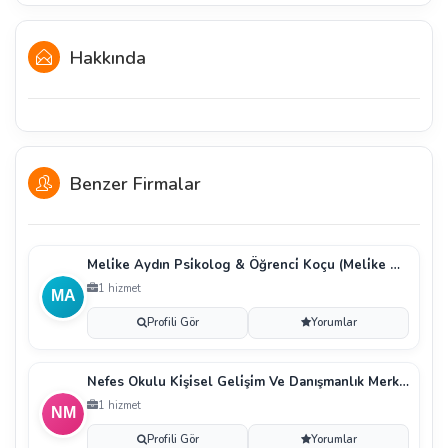
Hakkında
Benzer Firmalar
Meli̇ke Aydın Psi̇kolog & Öğrenci̇ Koçu (Meli̇ke Aydın
1 hizmet
Profili Gör
Yorumlar
Nefes Okulu Ki̇şi̇sel Geli̇şi̇m Ve Danışmanlık Merkezi̇
1 hizmet
Profili Gör
Yorumlar