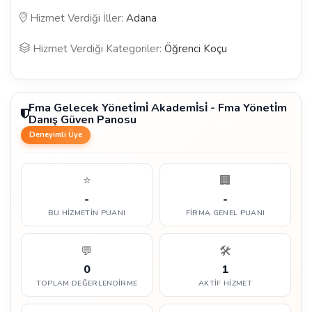
Hizmet Verdiği İller:
Adana
Hizmet Verdiği Kategoriler:
Öğrenci Koçu
Fma Gelecek Yöneti̇mi̇ Akademi̇si̇ - Fma Yöneti̇m
Danış Güven Panosu
Deneyimli Üye
⭐
🏢
-
-
BU HIZMETIN PUANI
FIRMA GENEL PUANI
💬
🛠️
0
1
TOPLAM DEĞERLENDIRME
AKTIF HIZMET