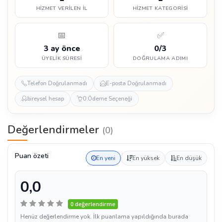
HIZMET VERILEN İL
HIZMET KATEGORISI
📅
✅
3 ay önce
0/3
ÜYELIK SÜRESI
DOĞRULAMA ADIMI
Telefon Doğrulanmadı
E-posta Doğrulanmadı
bireysel hesap
0 Ödeme Seçeneği
Değerlendirmeler
(0)
Puan özeti
En yeni
En yüksek
En düşük
0,0
0 değerlendirme
Henüz değerlendirme yok. İlk puanlama yapıldığında burada