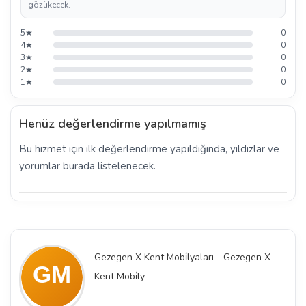
gözükecek.
5★
0
4★
0
3★
0
2★
0
1★
0
Henüz değerlendirme yapılmamış
Bu hizmet için ilk değerlendirme yapıldığında, yıldızlar ve
yorumlar burada listelenecek.
Gezegen X Kent Mobi̇lyaları - Gezegen X
Kent Mobi̇ly