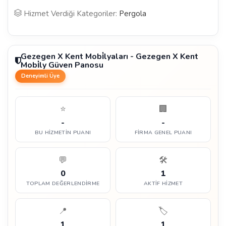
Hizmet Verdiği Kategoriler:
Pergola
Gezegen X Kent Mobi̇lyaları - Gezegen X Kent
Mobi̇ly Güven Panosu
Deneyimli Üye
⭐
🏢
-
-
BU HIZMETIN PUANI
FIRMA GENEL PUANI
💬
🛠️
0
1
TOPLAM DEĞERLENDIRME
AKTIF HIZMET
📍
🏷️
1
1